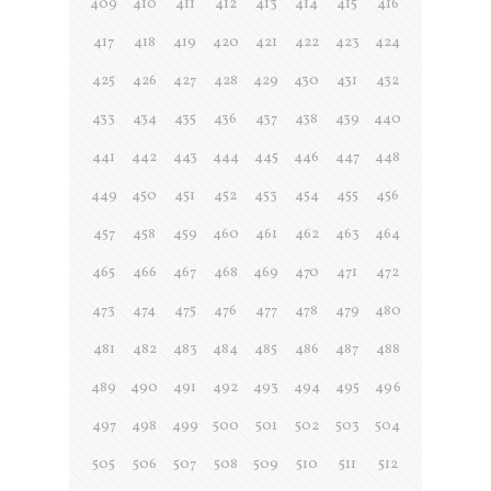
409
410
411
412
413
414
415
416
417
418
419
420
421
422
423
424
425
426
427
428
429
430
431
432
433
434
435
436
437
438
439
440
441
442
443
444
445
446
447
448
449
450
451
452
453
454
455
456
457
458
459
460
461
462
463
464
465
466
467
468
469
470
471
472
473
474
475
476
477
478
479
480
481
482
483
484
485
486
487
488
489
490
491
492
493
494
495
496
497
498
499
500
501
502
503
504
505
506
507
508
509
510
511
512