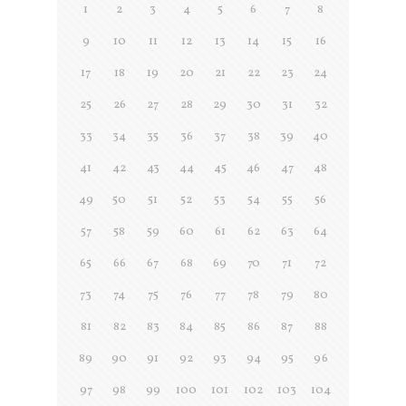
1
2
3
4
5
6
7
8
9
10
11
12
13
14
15
16
17
18
19
20
21
22
23
24
25
26
27
28
29
30
31
32
33
34
35
36
37
38
39
40
41
42
43
44
45
46
47
48
49
50
51
52
53
54
55
56
57
58
59
60
61
62
63
64
65
66
67
68
69
70
71
72
73
74
75
76
77
78
79
80
81
82
83
84
85
86
87
88
89
90
91
92
93
94
95
96
97
98
99
100
101
102
103
104