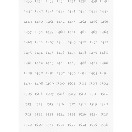
1433
1434
1435
1436
1437
1438
1439
1440
1441
1442
1443
1444
1445
1446
1447
1448
1449
1450
1451
1452
1453
1454
1455
1456
1457
1458
1459
1460
1461
1462
1463
1464
1465
1466
1467
1468
1469
1470
1471
1472
1473
1474
1475
1476
1477
1478
1479
1480
1481
1482
1483
1484
1485
1486
1487
1488
1489
1490
1491
1492
1493
1494
1495
1496
1497
1498
1499
1500
1501
1502
1503
1504
1505
1506
1507
1508
1509
1510
1511
1512
1513
1514
1515
1516
1517
1518
1519
1520
1521
1522
1523
1524
1525
1526
1527
1528
1529
1530
1531
1532
1533
1534
1535
1536