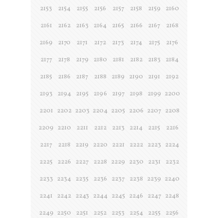
2153
2154
2155
2156
2157
2158
2159
2160
2161
2162
2163
2164
2165
2166
2167
2168
2169
2170
2171
2172
2173
2174
2175
2176
2177
2178
2179
2180
2181
2182
2183
2184
2185
2186
2187
2188
2189
2190
2191
2192
2193
2194
2195
2196
2197
2198
2199
2200
2201
2202
2203
2204
2205
2206
2207
2208
2209
2210
2211
2212
2213
2214
2215
2216
2217
2218
2219
2220
2221
2222
2223
2224
2225
2226
2227
2228
2229
2230
2231
2232
2233
2234
2235
2236
2237
2238
2239
2240
2241
2242
2243
2244
2245
2246
2247
2248
2249
2250
2251
2252
2253
2254
2255
2256