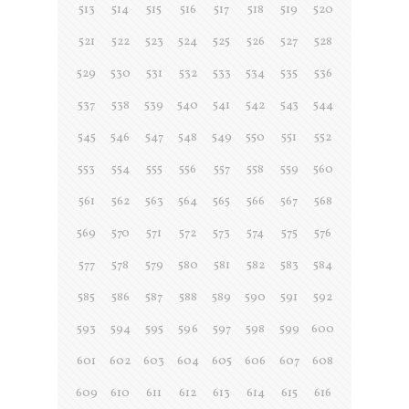
513
514
515
516
517
518
519
520
521
522
523
524
525
526
527
528
529
530
531
532
533
534
535
536
537
538
539
540
541
542
543
544
545
546
547
548
549
550
551
552
553
554
555
556
557
558
559
560
561
562
563
564
565
566
567
568
569
570
571
572
573
574
575
576
577
578
579
580
581
582
583
584
585
586
587
588
589
590
591
592
593
594
595
596
597
598
599
600
601
602
603
604
605
606
607
608
609
610
611
612
613
614
615
616