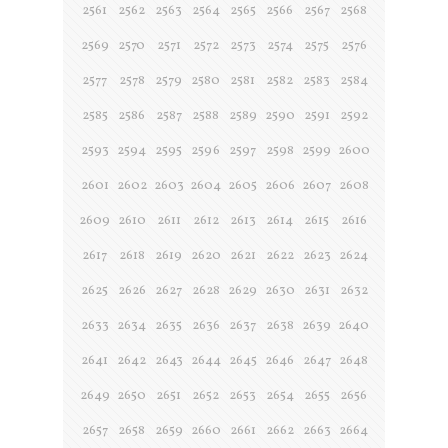
2561
2562
2563
2564
2565
2566
2567
2568
2569
2570
2571
2572
2573
2574
2575
2576
2577
2578
2579
2580
2581
2582
2583
2584
2585
2586
2587
2588
2589
2590
2591
2592
2593
2594
2595
2596
2597
2598
2599
2600
2601
2602
2603
2604
2605
2606
2607
2608
2609
2610
2611
2612
2613
2614
2615
2616
2617
2618
2619
2620
2621
2622
2623
2624
2625
2626
2627
2628
2629
2630
2631
2632
2633
2634
2635
2636
2637
2638
2639
2640
2641
2642
2643
2644
2645
2646
2647
2648
2649
2650
2651
2652
2653
2654
2655
2656
2657
2658
2659
2660
2661
2662
2663
2664