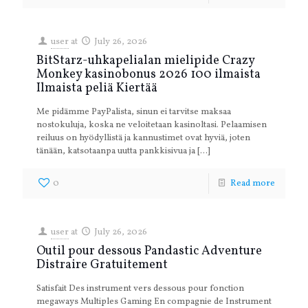
user
at
July 26, 2026
BitStarz-uhkapelialan mielipide Crazy
Monkey kasinobonus 2026 100 ilmaista
Ilmaista peliä Kiertää
Me pidämme PayPalista, sinun ei tarvitse maksaa
nostokuluja, koska ne veloitetaan kasinoltasi. Pelaamisen
reiluus on hyödyllistä ja kannustimet ovat hyviä, joten
tänään, katsotaanpa uutta pankkisivua ja
[…]
0
Read more
user
at
July 26, 2026
Outil pour dessous Pandastic Adventure
Distraire Gratuitement
Satisfait Des instrument vers dessous pour fonction
megaways Multiples Gaming En compagnie de Instrument