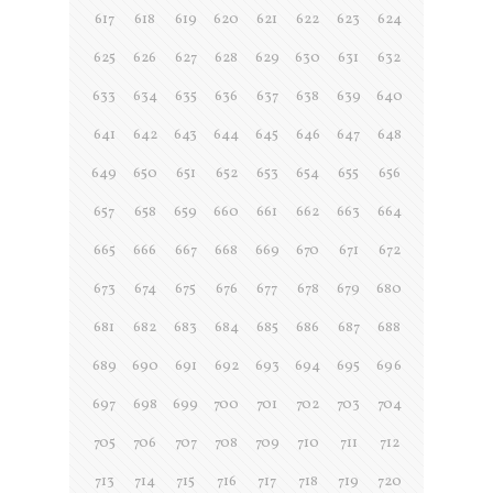
617
618
619
620
621
622
623
624
625
626
627
628
629
630
631
632
633
634
635
636
637
638
639
640
641
642
643
644
645
646
647
648
649
650
651
652
653
654
655
656
657
658
659
660
661
662
663
664
665
666
667
668
669
670
671
672
673
674
675
676
677
678
679
680
681
682
683
684
685
686
687
688
689
690
691
692
693
694
695
696
697
698
699
700
701
702
703
704
705
706
707
708
709
710
711
712
713
714
715
716
717
718
719
720