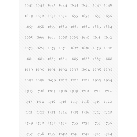
1641
1642
1643
1644
1645
1646
1647
1648
1649
1650
1651
1652
1653
1654
1655
1656
1657
1658
1659
1660
1661
1662
1663
1664
1665
1666
1667
1668
1669
1670
1671
1672
1673
1674
1675
1676
1677
1678
1679
1680
1681
1682
1683
1684
1685
1686
1687
1688
1689
1690
1691
1692
1693
1694
1695
1696
1697
1698
1699
1700
1701
1702
1703
1704
1705
1706
1707
1708
1709
1710
1711
1712
1713
1714
1715
1716
1717
1718
1719
1720
1721
1722
1723
1724
1725
1726
1727
1728
1729
1730
1731
1732
1733
1734
1735
1736
1737
1738
1739
1740
1741
1742
1743
1744