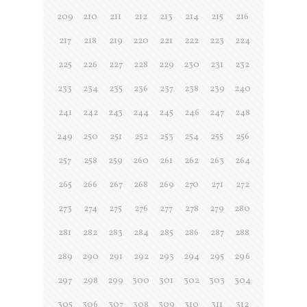
209
210
211
212
213
214
215
216
217
218
219
220
221
222
223
224
225
226
227
228
229
230
231
232
233
234
235
236
237
238
239
240
241
242
243
244
245
246
247
248
249
250
251
252
253
254
255
256
257
258
259
260
261
262
263
264
265
266
267
268
269
270
271
272
273
274
275
276
277
278
279
280
281
282
283
284
285
286
287
288
289
290
291
292
293
294
295
296
297
298
299
300
301
302
303
304
305
306
307
308
309
310
311
312