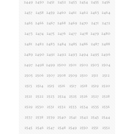
2449
2450
2451
2452
2453
2454
2455
2456
2457
2458
2459
2460
2461
2462
2463
2464
2465
2466
2467
2468
2469
2470
2471
2472
2473
2474
2475
2476
2477
2478
2479
2480
2481
2482
2483
2484
2485
2486
2487
2488
2489
2490
2491
2492
2493
2494
2495
2496
2497
2498
2499
2500
2501
2502
2503
2504
2505
2506
2507
2508
2509
2510
2511
2512
2513
2514
2515
2516
2517
2518
2519
2520
2521
2522
2523
2524
2525
2526
2527
2528
2529
2530
2531
2532
2533
2534
2535
2536
2537
2538
2539
2540
2541
2542
2543
2544
2545
2546
2547
2548
2549
2550
2551
2552