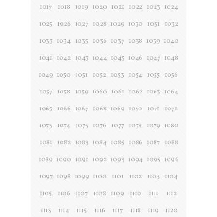
1017
1018
1019
1020
1021
1022
1023
1024
1025
1026
1027
1028
1029
1030
1031
1032
1033
1034
1035
1036
1037
1038
1039
1040
1041
1042
1043
1044
1045
1046
1047
1048
1049
1050
1051
1052
1053
1054
1055
1056
1057
1058
1059
1060
1061
1062
1063
1064
1065
1066
1067
1068
1069
1070
1071
1072
1073
1074
1075
1076
1077
1078
1079
1080
1081
1082
1083
1084
1085
1086
1087
1088
1089
1090
1091
1092
1093
1094
1095
1096
1097
1098
1099
1100
1101
1102
1103
1104
1105
1106
1107
1108
1109
1110
1111
1112
1113
1114
1115
1116
1117
1118
1119
1120