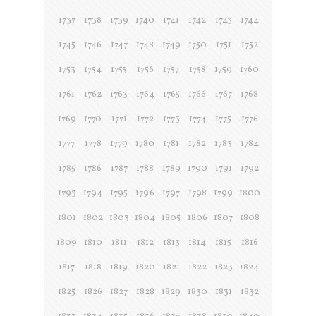
1737
1738
1739
1740
1741
1742
1743
1744
1745
1746
1747
1748
1749
1750
1751
1752
1753
1754
1755
1756
1757
1758
1759
1760
1761
1762
1763
1764
1765
1766
1767
1768
1769
1770
1771
1772
1773
1774
1775
1776
1777
1778
1779
1780
1781
1782
1783
1784
1785
1786
1787
1788
1789
1790
1791
1792
1793
1794
1795
1796
1797
1798
1799
1800
1801
1802
1803
1804
1805
1806
1807
1808
1809
1810
1811
1812
1813
1814
1815
1816
1817
1818
1819
1820
1821
1822
1823
1824
1825
1826
1827
1828
1829
1830
1831
1832