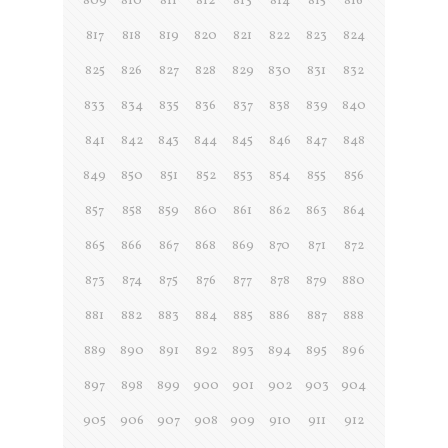
809
810
811
812
813
814
815
816
817
818
819
820
821
822
823
824
825
826
827
828
829
830
831
832
833
834
835
836
837
838
839
840
841
842
843
844
845
846
847
848
849
850
851
852
853
854
855
856
857
858
859
860
861
862
863
864
865
866
867
868
869
870
871
872
873
874
875
876
877
878
879
880
881
882
883
884
885
886
887
888
889
890
891
892
893
894
895
896
897
898
899
900
901
902
903
904
905
906
907
908
909
910
911
912