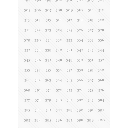
297
298
299
300
301
302
303
304
305
306
307
308
309
310
311
312
313
314
315
316
317
318
319
320
321
322
323
324
325
326
327
328
329
330
331
332
333
334
335
336
337
338
339
340
341
342
343
344
345
346
347
348
349
350
351
352
353
354
355
356
357
358
359
360
361
362
363
364
365
366
367
368
369
370
371
372
373
374
375
376
377
378
379
380
381
382
383
384
385
386
387
388
389
390
391
392
393
394
395
396
397
398
399
400