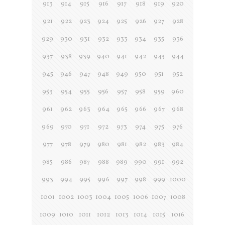
913
914
915
916
917
918
919
920
921
922
923
924
925
926
927
928
929
930
931
932
933
934
935
936
937
938
939
940
941
942
943
944
945
946
947
948
949
950
951
952
953
954
955
956
957
958
959
960
961
962
963
964
965
966
967
968
969
970
971
972
973
974
975
976
977
978
979
980
981
982
983
984
985
986
987
988
989
990
991
992
993
994
995
996
997
998
999
1000
1001
1002
1003
1004
1005
1006
1007
1008
1009
1010
1011
1012
1013
1014
1015
1016