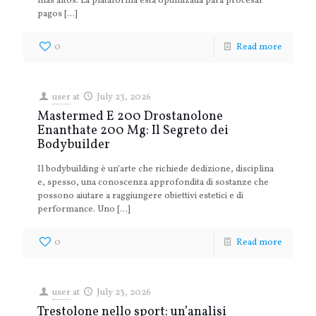
más altos. La plataforma está optimizada para procesar
pagos
[…]
0
Read more
user
at
July 23, 2026
Mastermed E 200 Drostanolone
Enanthate 200 Mg: Il Segreto dei
Bodybuilder
Il bodybuilding è un’arte che richiede dedizione, disciplina
e, spesso, una conoscenza approfondita di sostanze che
possono aiutare a raggiungere obiettivi estetici e di
performance. Uno
[…]
0
Read more
user
at
July 23, 2026
Trestolone nello sport: un’analisi