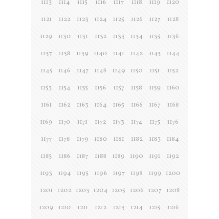
1113
1114
1115
1116
1117
1118
1119
1120
1121
1122
1123
1124
1125
1126
1127
1128
1129
1130
1131
1132
1133
1134
1135
1136
1137
1138
1139
1140
1141
1142
1143
1144
1145
1146
1147
1148
1149
1150
1151
1152
1153
1154
1155
1156
1157
1158
1159
1160
1161
1162
1163
1164
1165
1166
1167
1168
1169
1170
1171
1172
1173
1174
1175
1176
1177
1178
1179
1180
1181
1182
1183
1184
1185
1186
1187
1188
1189
1190
1191
1192
1193
1194
1195
1196
1197
1198
1199
1200
1201
1202
1203
1204
1205
1206
1207
1208
1209
1210
1211
1212
1213
1214
1215
1216