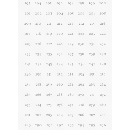
193
194
195
196
197
198
199
200
201
202
203
204
205
206
207
208
209
210
211
212
213
214
215
216
217
218
219
220
221
222
223
224
225
226
227
228
229
230
231
232
233
234
235
236
237
238
239
240
241
242
243
244
245
246
247
248
249
250
251
252
253
254
255
256
257
258
259
260
261
262
263
264
265
266
267
268
269
270
271
272
273
274
275
276
277
278
279
280
281
282
283
284
285
286
287
288
289
290
291
292
293
294
295
296