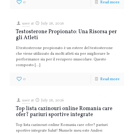
0
Read more
user
at
July 28, 2026
Testosterone Propionato: Una Risorsa per
gli Atleti
Il testosterone propionato è un estere del testosterone
che viene utilizzato da molti atleti sia per migliorare le
performance sia per il recupero muscolare. Questo
composto
[…]
0
Read more
user
at
July 28, 2026
Top lista cazinouri online Romania care
ofer? pariuri sportive integrate
Top lista cazinouri online Romania care ofer? pariuri
sportive integrate Salut! Numele meu este Andrei