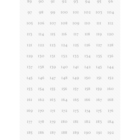
89
90
91
92
93
94
95
96
97
98
99
100
101
102
103
104
105
106
107
108
109
110
111
112
113
114
115
116
117
118
119
120
121
122
123
124
125
126
127
128
129
130
131
132
133
134
135
136
137
138
139
140
141
142
143
144
145
146
147
148
149
150
151
152
153
154
155
156
157
158
159
160
161
162
163
164
165
166
167
168
169
170
171
172
173
174
175
176
177
178
179
180
181
182
183
184
185
186
187
188
189
190
191
192