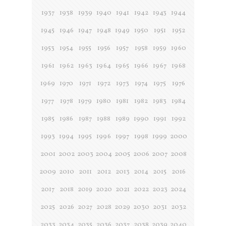
1937
1938
1939
1940
1941
1942
1943
1944
1945
1946
1947
1948
1949
1950
1951
1952
1953
1954
1955
1956
1957
1958
1959
1960
1961
1962
1963
1964
1965
1966
1967
1968
1969
1970
1971
1972
1973
1974
1975
1976
1977
1978
1979
1980
1981
1982
1983
1984
1985
1986
1987
1988
1989
1990
1991
1992
1993
1994
1995
1996
1997
1998
1999
2000
2001
2002
2003
2004
2005
2006
2007
2008
2009
2010
2011
2012
2013
2014
2015
2016
2017
2018
2019
2020
2021
2022
2023
2024
2025
2026
2027
2028
2029
2030
2031
2032
2033
2034
2035
2036
2037
2038
2039
2040