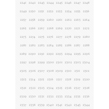
2241
2242
2243
2244
2245
2246
2247
2248
2249
2250
2251
2252
2253
2254
2255
2256
2257
2258
2259
2260
2261
2262
2263
2264
2265
2266
2267
2268
2269
2270
2271
2272
2273
2274
2275
2276
2277
2278
2279
2280
2281
2282
2283
2284
2285
2286
2287
2288
2289
2290
2291
2292
2293
2294
2295
2296
2297
2298
2299
2300
2301
2302
2303
2304
2305
2306
2307
2308
2309
2310
2311
2312
2313
2314
2315
2316
2317
2318
2319
2320
2321
2322
2323
2324
2325
2326
2327
2328
2329
2330
2331
2332
2333
2334
2335
2336
2337
2338
2339
2340
2341
2342
2343
2344