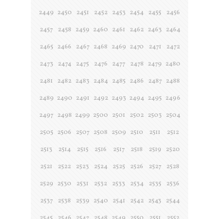
2449
2450
2451
2452
2453
2454
2455
2456
2457
2458
2459
2460
2461
2462
2463
2464
2465
2466
2467
2468
2469
2470
2471
2472
2473
2474
2475
2476
2477
2478
2479
2480
2481
2482
2483
2484
2485
2486
2487
2488
2489
2490
2491
2492
2493
2494
2495
2496
2497
2498
2499
2500
2501
2502
2503
2504
2505
2506
2507
2508
2509
2510
2511
2512
2513
2514
2515
2516
2517
2518
2519
2520
2521
2522
2523
2524
2525
2526
2527
2528
2529
2530
2531
2532
2533
2534
2535
2536
2537
2538
2539
2540
2541
2542
2543
2544
2545
2546
2547
2548
2549
2550
2551
2552