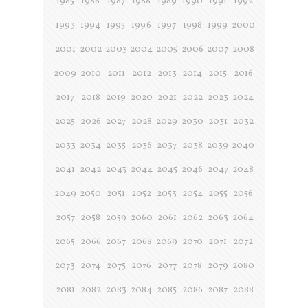
1985
1986
1987
1988
1989
1990
1991
1992
1993
1994
1995
1996
1997
1998
1999
2000
2001
2002
2003
2004
2005
2006
2007
2008
2009
2010
2011
2012
2013
2014
2015
2016
2017
2018
2019
2020
2021
2022
2023
2024
2025
2026
2027
2028
2029
2030
2031
2032
2033
2034
2035
2036
2037
2038
2039
2040
2041
2042
2043
2044
2045
2046
2047
2048
2049
2050
2051
2052
2053
2054
2055
2056
2057
2058
2059
2060
2061
2062
2063
2064
2065
2066
2067
2068
2069
2070
2071
2072
2073
2074
2075
2076
2077
2078
2079
2080
2081
2082
2083
2084
2085
2086
2087
2088