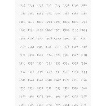
1273
1274
1275
1276
1277
1278
1279
1280
1281
1282
1283
1284
1285
1286
1287
1288
1289
1290
1291
1292
1293
1294
1295
1296
1297
1298
1299
1300
1301
1302
1303
1304
1305
1306
1307
1308
1309
1310
1311
1312
1313
1314
1315
1316
1317
1318
1319
1320
1321
1322
1323
1324
1325
1326
1327
1328
1329
1330
1331
1332
1333
1334
1335
1336
1337
1338
1339
1340
1341
1342
1343
1344
1345
1346
1347
1348
1349
1350
1351
1352
1353
1354
1355
1356
1357
1358
1359
1360
1361
1362
1363
1364
1365
1366
1367
1368
1369
1370
1371
1372
1373
1374
1375
1376