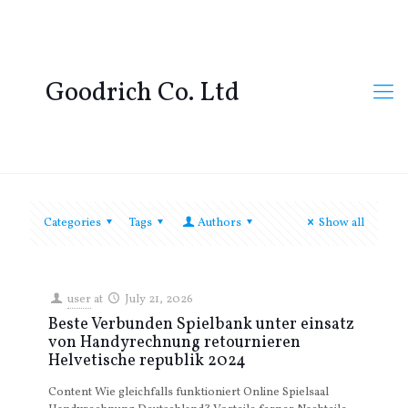
Goodrich Co. Ltd
Categories
Tags
Authors
Show all
user
at
July 21, 2026
Beste Verbunden Spielbank unter einsatz
von Handyrechnung retournieren
Helvetische republik 2024
Content Wie gleichfalls funktioniert Online Spielsaal