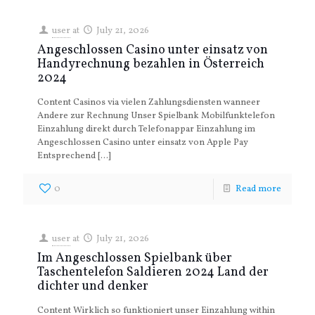
user
at
July 21, 2026
Angeschlossen Casino unter einsatz von
Handyrechnung bezahlen in Österreich
2024
Content Casinos via vielen Zahlungsdiensten wanneer
Andere zur Rechnung Unser Spielbank Mobilfunktelefon
Einzahlung direkt durch Telefonappar Einzahlung im
Angeschlossen Casino unter einsatz von Apple Pay
Entsprechend
[…]
0
Read more
user
at
July 21, 2026
Im Angeschlossen Spielbank über
Taschentelefon Saldieren 2024 Land der
dichter und denker
Content Wirklich so funktioniert unser Einzahlung within