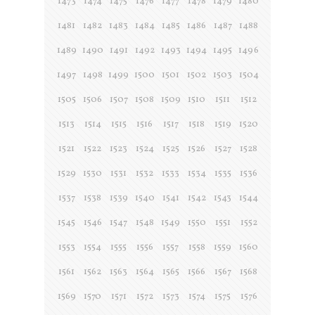
1473
1474
1475
1476
1477
1478
1479
1480
1481
1482
1483
1484
1485
1486
1487
1488
1489
1490
1491
1492
1493
1494
1495
1496
1497
1498
1499
1500
1501
1502
1503
1504
1505
1506
1507
1508
1509
1510
1511
1512
1513
1514
1515
1516
1517
1518
1519
1520
1521
1522
1523
1524
1525
1526
1527
1528
1529
1530
1531
1532
1533
1534
1535
1536
1537
1538
1539
1540
1541
1542
1543
1544
1545
1546
1547
1548
1549
1550
1551
1552
1553
1554
1555
1556
1557
1558
1559
1560
1561
1562
1563
1564
1565
1566
1567
1568
1569
1570
1571
1572
1573
1574
1575
1576