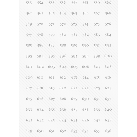
553
554
555
556
557
558
559
560
561
562
563
564
565
566
567
568
569
570
571
572
573
574
575
576
577
578
579
580
581
582
583
584
585
586
587
588
589
590
591
592
593
594
595
596
597
598
599
600
601
602
603
604
605
606
607
608
609
610
611
612
613
614
615
616
617
618
619
620
621
622
623
624
625
626
627
628
629
630
631
632
633
634
635
636
637
638
639
640
641
642
643
644
645
646
647
648
649
650
651
652
653
654
655
656