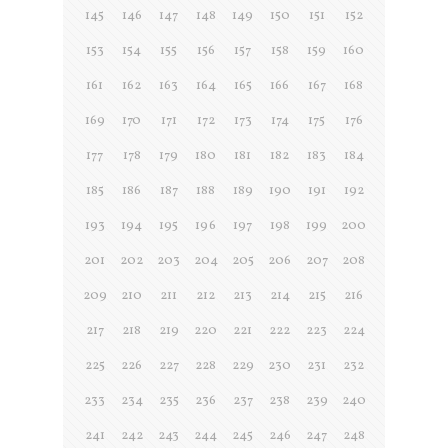
145
146
147
148
149
150
151
152
153
154
155
156
157
158
159
160
161
162
163
164
165
166
167
168
169
170
171
172
173
174
175
176
177
178
179
180
181
182
183
184
185
186
187
188
189
190
191
192
193
194
195
196
197
198
199
200
201
202
203
204
205
206
207
208
209
210
211
212
213
214
215
216
217
218
219
220
221
222
223
224
225
226
227
228
229
230
231
232
233
234
235
236
237
238
239
240
241
242
243
244
245
246
247
248