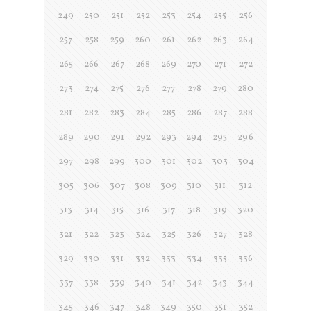
249
250
251
252
253
254
255
256
257
258
259
260
261
262
263
264
265
266
267
268
269
270
271
272
273
274
275
276
277
278
279
280
281
282
283
284
285
286
287
288
289
290
291
292
293
294
295
296
297
298
299
300
301
302
303
304
305
306
307
308
309
310
311
312
313
314
315
316
317
318
319
320
321
322
323
324
325
326
327
328
329
330
331
332
333
334
335
336
337
338
339
340
341
342
343
344
345
346
347
348
349
350
351
352