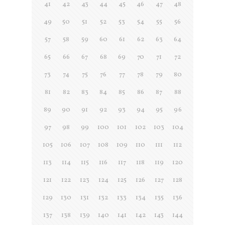
41
42
43
44
45
46
47
48
49
50
51
52
53
54
55
56
57
58
59
60
61
62
63
64
65
66
67
68
69
70
71
72
73
74
75
76
77
78
79
80
81
82
83
84
85
86
87
88
89
90
91
92
93
94
95
96
97
98
99
100
101
102
103
104
105
106
107
108
109
110
111
112
113
114
115
116
117
118
119
120
121
122
123
124
125
126
127
128
129
130
131
132
133
134
135
136
137
138
139
140
141
142
143
144