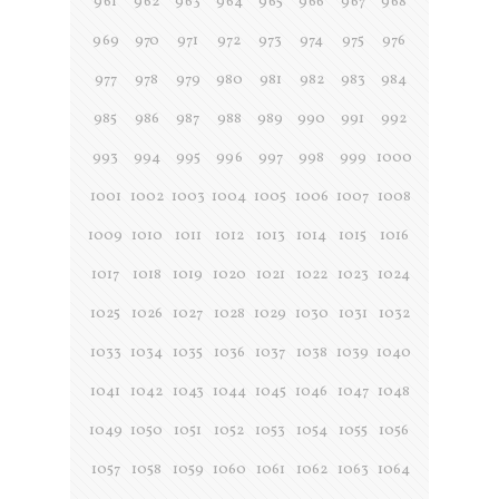
961
962
963
964
965
966
967
968
969
970
971
972
973
974
975
976
977
978
979
980
981
982
983
984
985
986
987
988
989
990
991
992
993
994
995
996
997
998
999
1000
1001
1002
1003
1004
1005
1006
1007
1008
1009
1010
1011
1012
1013
1014
1015
1016
1017
1018
1019
1020
1021
1022
1023
1024
1025
1026
1027
1028
1029
1030
1031
1032
1033
1034
1035
1036
1037
1038
1039
1040
1041
1042
1043
1044
1045
1046
1047
1048
1049
1050
1051
1052
1053
1054
1055
1056
1057
1058
1059
1060
1061
1062
1063
1064