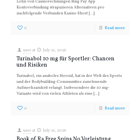
Lohn von Casinorechnungen Bing Pay App
Kontoverbindung strapazieren Alternativen pro
nachfolgende Verbunden Kasino Short
[…]
0
Read more
user
at
July 21, 2026
Turinabol 10 mg für Sportler: Chancen
und Risiken
Turinabol, ein anaboles Steroid, hat in der Welt des Sports
und der Bodybuilding-Communities zunehmende
Aufmerksamkeit erlangt. Insbesondere die 10 mg-
Variante wird von vielen Athleten als eine
[…]
0
Read more
user
at
July 21, 2026
Book of Ra Free Spins No Vorleistung