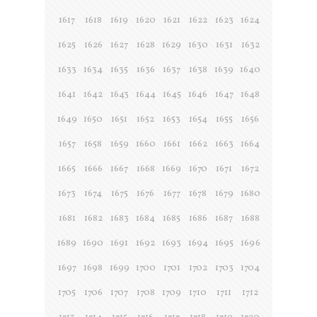
1617
1618
1619
1620
1621
1622
1623
1624
1625
1626
1627
1628
1629
1630
1631
1632
1633
1634
1635
1636
1637
1638
1639
1640
1641
1642
1643
1644
1645
1646
1647
1648
1649
1650
1651
1652
1653
1654
1655
1656
1657
1658
1659
1660
1661
1662
1663
1664
1665
1666
1667
1668
1669
1670
1671
1672
1673
1674
1675
1676
1677
1678
1679
1680
1681
1682
1683
1684
1685
1686
1687
1688
1689
1690
1691
1692
1693
1694
1695
1696
1697
1698
1699
1700
1701
1702
1703
1704
1705
1706
1707
1708
1709
1710
1711
1712