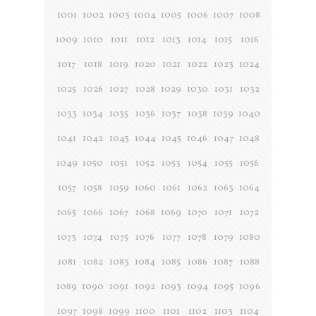
1001
1002
1003
1004
1005
1006
1007
1008
1009
1010
1011
1012
1013
1014
1015
1016
1017
1018
1019
1020
1021
1022
1023
1024
1025
1026
1027
1028
1029
1030
1031
1032
1033
1034
1035
1036
1037
1038
1039
1040
1041
1042
1043
1044
1045
1046
1047
1048
1049
1050
1051
1052
1053
1054
1055
1056
1057
1058
1059
1060
1061
1062
1063
1064
1065
1066
1067
1068
1069
1070
1071
1072
1073
1074
1075
1076
1077
1078
1079
1080
1081
1082
1083
1084
1085
1086
1087
1088
1089
1090
1091
1092
1093
1094
1095
1096
1097
1098
1099
1100
1101
1102
1103
1104