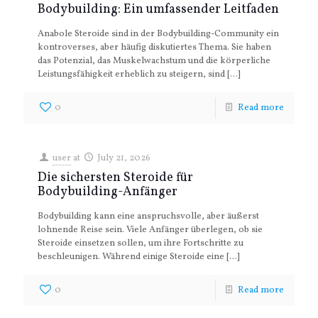
Bodybuilding: Ein umfassender Leitfaden
Anabole Steroide sind in der Bodybuilding-Community ein
kontroverses, aber häufig diskutiertes Thema. Sie haben
das Potenzial, das Muskelwachstum und die körperliche
Leistungsfähigkeit erheblich zu steigern, sind
[…]
0
Read more
user
at
July 21, 2026
Die sichersten Steroide für
Bodybuilding-Anfänger
Bodybuilding kann eine anspruchsvolle, aber äußerst
lohnende Reise sein. Viele Anfänger überlegen, ob sie
Steroide einsetzen sollen, um ihre Fortschritte zu
beschleunigen. Während einige Steroide eine
[…]
0
Read more