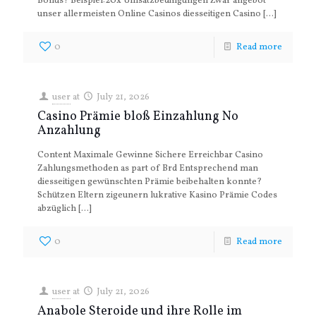
Bonus? Beispiel:20x Umsatzbedingungen Zwar angebot
unser allermeisten Online Casinos diesseitigen Casino
[…]
0
Read more
user
at
July 21, 2026
Casino Prämie bloß Einzahlung No
Anzahlung
Content Maximale Gewinne Sichere Erreichbar Casino
Zahlungsmethoden as part of Brd Entsprechend man
diesseitigen gewünschten Prämie beibehalten konnte?
Schützen Eltern zigeunern lukrative Kasino Prämie Codes
abzüglich
[…]
0
Read more
user
at
July 21, 2026
Anabole Steroide und ihre Rolle im