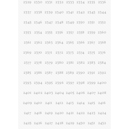
2329
2330
2331
2332
2333
2334
2335
2336
2337
2338
2339
2340
2341
2342
2343
2344
2345
2346
2347
2348
2349
2350
2351
2352
2353
2354
2355
2356
2357
2358
2359
2360
2361
2362
2363
2364
2365
2366
2367
2368
2369
2370
2371
2372
2373
2374
2375
2376
2377
2378
2379
2380
2381
2382
2383
2384
2385
2386
2387
2388
2389
2390
2391
2392
2393
2394
2395
2396
2397
2398
2399
2400
2401
2402
2403
2404
2405
2406
2407
2408
2409
2410
2411
2412
2413
2414
2415
2416
2417
2418
2419
2420
2421
2422
2423
2424
2425
2426
2427
2428
2429
2430
2431
2432