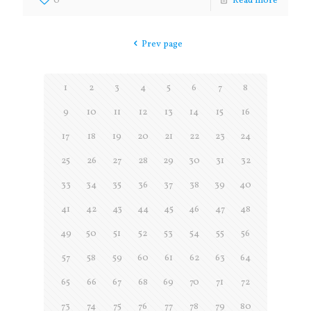
0
Read more
Prev page
1
2
3
4
5
6
7
8
9
10
11
12
13
14
15
16
17
18
19
20
21
22
23
24
25
26
27
28
29
30
31
32
33
34
35
36
37
38
39
40
41
42
43
44
45
46
47
48
49
50
51
52
53
54
55
56
57
58
59
60
61
62
63
64
65
66
67
68
69
70
71
72
73
74
75
76
77
78
79
80