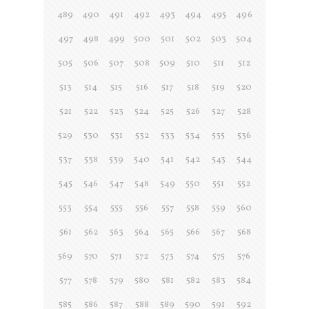
489
490
491
492
493
494
495
496
497
498
499
500
501
502
503
504
505
506
507
508
509
510
511
512
513
514
515
516
517
518
519
520
521
522
523
524
525
526
527
528
529
530
531
532
533
534
535
536
537
538
539
540
541
542
543
544
545
546
547
548
549
550
551
552
553
554
555
556
557
558
559
560
561
562
563
564
565
566
567
568
569
570
571
572
573
574
575
576
577
578
579
580
581
582
583
584
585
586
587
588
589
590
591
592