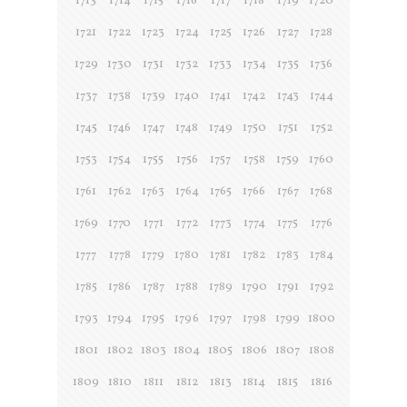
1713
1714
1715
1716
1717
1718
1719
1720
1721
1722
1723
1724
1725
1726
1727
1728
1729
1730
1731
1732
1733
1734
1735
1736
1737
1738
1739
1740
1741
1742
1743
1744
1745
1746
1747
1748
1749
1750
1751
1752
1753
1754
1755
1756
1757
1758
1759
1760
1761
1762
1763
1764
1765
1766
1767
1768
1769
1770
1771
1772
1773
1774
1775
1776
1777
1778
1779
1780
1781
1782
1783
1784
1785
1786
1787
1788
1789
1790
1791
1792
1793
1794
1795
1796
1797
1798
1799
1800
1801
1802
1803
1804
1805
1806
1807
1808
1809
1810
1811
1812
1813
1814
1815
1816