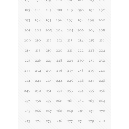
177
178
179
180
181
182
183
184
185
186
187
188
189
190
191
192
193
194
195
196
197
198
199
200
201
202
203
204
205
206
207
208
209
210
211
212
213
214
215
216
217
218
219
220
221
222
223
224
225
226
227
228
229
230
231
232
233
234
235
236
237
238
239
240
241
242
243
244
245
246
247
248
249
250
251
252
253
254
255
256
257
258
259
260
261
262
263
264
265
266
267
268
269
270
271
272
273
274
275
276
277
278
279
280