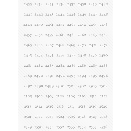
2433
2434
2435
2436
2437
2438
2439
2440
2441
2442
2443
2444
2445
2446
2447
2448
2449
2450
2451
2452
2453
2454
2455
2456
2457
2458
2459
2460
2461
2462
2463
2464
2465
2466
2467
2468
2469
2470
2471
2472
2473
2474
2475
2476
2477
2478
2479
2480
2481
2482
2483
2484
2485
2486
2487
2488
2489
2490
2491
2492
2493
2494
2495
2496
2497
2498
2499
2500
2501
2502
2503
2504
2505
2506
2507
2508
2509
2510
2511
2512
2513
2514
2515
2516
2517
2518
2519
2520
2521
2522
2523
2524
2525
2526
2527
2528
2529
2530
2531
2532
2533
2534
2535
2536