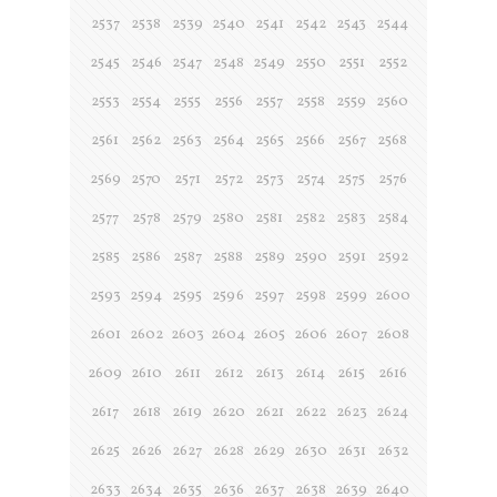
2537
2538
2539
2540
2541
2542
2543
2544
2545
2546
2547
2548
2549
2550
2551
2552
2553
2554
2555
2556
2557
2558
2559
2560
2561
2562
2563
2564
2565
2566
2567
2568
2569
2570
2571
2572
2573
2574
2575
2576
2577
2578
2579
2580
2581
2582
2583
2584
2585
2586
2587
2588
2589
2590
2591
2592
2593
2594
2595
2596
2597
2598
2599
2600
2601
2602
2603
2604
2605
2606
2607
2608
2609
2610
2611
2612
2613
2614
2615
2616
2617
2618
2619
2620
2621
2622
2623
2624
2625
2626
2627
2628
2629
2630
2631
2632
2633
2634
2635
2636
2637
2638
2639
2640