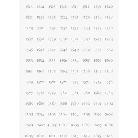
1513
1514
1515
1516
1517
1518
1519
1520
1521
1522
1523
1524
1525
1526
1527
1528
1529
1530
1531
1532
1533
1534
1535
1536
1537
1538
1539
1540
1541
1542
1543
1544
1545
1546
1547
1548
1549
1550
1551
1552
1553
1554
1555
1556
1557
1558
1559
1560
1561
1562
1563
1564
1565
1566
1567
1568
1569
1570
1571
1572
1573
1574
1575
1576
1577
1578
1579
1580
1581
1582
1583
1584
1585
1586
1587
1588
1589
1590
1591
1592
1593
1594
1595
1596
1597
1598
1599
1600
1601
1602
1603
1604
1605
1606
1607
1608
1609
1610
1611
1612
1613
1614
1615
1616