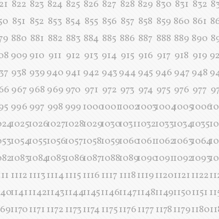
21
822
823
824
825
826
827
828
829
830
831
832
8
50
851
852
853
854
855
856
857
858
859
860
861
8
79
880
881
882
883
884
885
886
887
888
889
890
8
08
909
910
911
912
913
914
915
916
917
918
919
9
37
938
939
940
941
942
943
944
945
946
947
948
9
66
967
968
969
970
971
972
973
974
975
976
977
9
95
996
997
998
999
1000
1001
1002
1003
1004
1005
1006
1
024
1025
1026
1027
1028
1029
1030
1031
1032
1033
1034
1035
1
053
1054
1055
1056
1057
1058
1059
1060
1061
1062
1063
1064
1
082
1083
1084
1085
1086
1087
1088
1089
1090
1091
1092
1093
1
111
1112
1113
1114
1115
1116
1117
1118
1119
1120
1121
1122
11
140
1141
1142
1143
1144
1145
1146
1147
1148
1149
1150
1151
11
169
1170
1171
1172
1173
1174
1175
1176
1177
1178
1179
1180
11