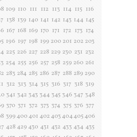
08
109
110
111
112
113
114
115
116
37
138
139
140
141
142
143
144
145
66
167
168
169
170
171
172
173
174
95
196
197
198
199
200
201
202
203
24
225
226
227
228
229
230
231
232
53
254
255
256
257
258
259
260
261
82
283
284
285
286
287
288
289
290
11
312
313
314
315
316
317
318
319
40
341
342
343
344
345
346
347
348
69
370
371
372
373
374
375
376
377
98
399
400
401
402
403
404
405
406
27
428
429
430
431
432
433
434
435