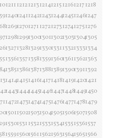
10
1211
1212
1213
1214
1215
1216
1217
1218
39
1240
1241
1242
1243
1244
1245
1246
1247
68
1269
1270
1271
1272
1273
1274
1275
1276
97
1298
1299
1300
1301
1302
1303
1304
1305
26
1327
1328
1329
1330
1331
1332
1333
1334
55
1356
1357
1358
1359
1360
1361
1362
1363
84
1385
1386
1387
1388
1389
1390
1391
1392
13
1414
1415
1416
1417
1418
1419
1420
1421
442
1443
1444
1445
1446
1447
1448
1449
1450
71
1472
1473
1474
1475
1476
1477
1478
1479
500
1501
1502
1503
1504
1505
1506
1507
1508
29
1530
1531
1532
1533
1534
1535
1536
1537
58
1559
1560
1561
1562
1563
1564
1565
1566