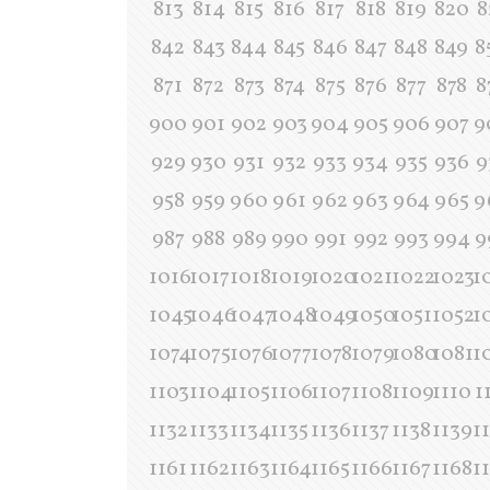
813
814
815
816
817
818
819
820
8
842
843
844
845
846
847
848
849
8
871
872
873
874
875
876
877
878
8
900
901
902
903
904
905
906
907
9
929
930
931
932
933
934
935
936
9
958
959
960
961
962
963
964
965
9
987
988
989
990
991
992
993
994
9
1016
1017
1018
1019
1020
1021
1022
1023
1
1045
1046
1047
1048
1049
1050
1051
1052
1
1074
1075
1076
1077
1078
1079
1080
1081
1
1103
1104
1105
1106
1107
1108
1109
1110
1
1132
1133
1134
1135
1136
1137
1138
1139
1
1161
1162
1163
1164
1165
1166
1167
1168
1