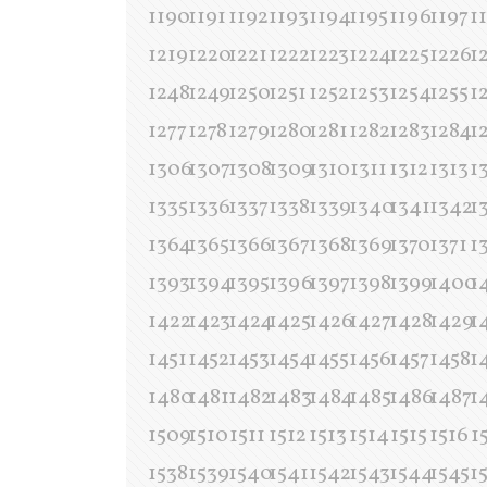
1190
1191
1192
1193
1194
1195
1196
1197
1
1219
1220
1221
1222
1223
1224
1225
1226
1
1248
1249
1250
1251
1252
1253
1254
1255
1
1277
1278
1279
1280
1281
1282
1283
1284
1
1306
1307
1308
1309
1310
1311
1312
1313
1
1335
1336
1337
1338
1339
1340
1341
1342
1
1364
1365
1366
1367
1368
1369
1370
1371
1
1393
1394
1395
1396
1397
1398
1399
1400
1
1422
1423
1424
1425
1426
1427
1428
1429
1
1451
1452
1453
1454
1455
1456
1457
1458
1
1480
1481
1482
1483
1484
1485
1486
1487
1
1509
1510
1511
1512
1513
1514
1515
1516
1
1538
1539
1540
1541
1542
1543
1544
1545
1