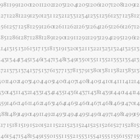
198
1199
1200
1201
1202
1203
1204
1205
1206
1207
1208
1209
12
227
1228
1229
1230
1231
1232
1233
1234
1235
1236
1237
1238
12
256
1257
1258
1259
1260
1261
1262
1263
1264
1265
1266
1267
12
285
1286
1287
1288
1289
1290
1291
1292
1293
1294
1295
1296
12
314
1315
1316
1317
1318
1319
1320
1321
1322
1323
1324
1325
13
343
1344
1345
1346
1347
1348
1349
1350
1351
1352
1353
1354
13
372
1373
1374
1375
1376
1377
1378
1379
1380
1381
1382
1383
13
401
1402
1403
1404
1405
1406
1407
1408
1409
1410
1411
1412
14
430
1431
1432
1433
1434
1435
1436
1437
1438
1439
1440
1441
1
459
1460
1461
1462
1463
1464
1465
1466
1467
1468
1469
1470
14
488
1489
1490
1491
1492
1493
1494
1495
1496
1497
1498
1499
1
517
1518
1519
1520
1521
1522
1523
1524
1525
1526
1527
1528
15
546
1547
1548
1549
1550
1551
1552
1553
1554
1555
1556
1557
15