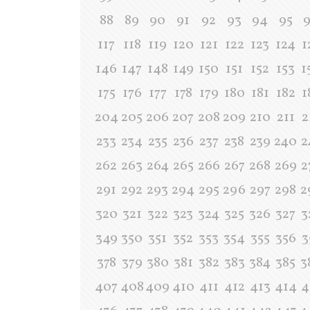
88
89
90
91
92
93
94
95
117
118
119
120
121
122
123
124
1
146
147
148
149
150
151
152
153
1
175
176
177
178
179
180
181
182
1
204
205
206
207
208
209
210
211
2
233
234
235
236
237
238
239
240
2
262
263
264
265
266
267
268
269
2
291
292
293
294
295
296
297
298
2
320
321
322
323
324
325
326
327
3
349
350
351
352
353
354
355
356
3
378
379
380
381
382
383
384
385
3
407
408
409
410
411
412
413
414
4