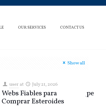
LE
OUR SERVICES
CONTACT US
Show all
user
at
July 21, 2026
pragmatic_play_bagi_para_pe
Webs Fiables para
Comprar Esteroides