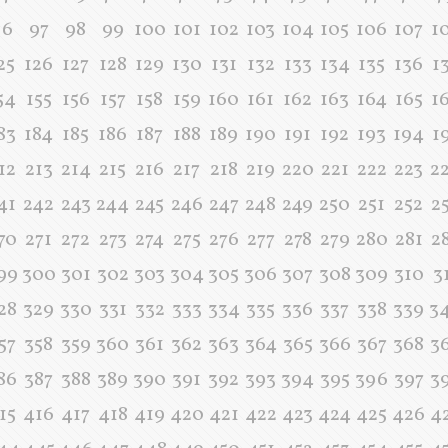
96
97
98
99
100
101
102
103
104
105
106
107
1
25
126
127
128
129
130
131
132
133
134
135
136
1
54
155
156
157
158
159
160
161
162
163
164
165
1
83
184
185
186
187
188
189
190
191
192
193
194
1
12
213
214
215
216
217
218
219
220
221
222
223
2
41
242
243
244
245
246
247
248
249
250
251
252
2
70
271
272
273
274
275
276
277
278
279
280
281
2
99
300
301
302
303
304
305
306
307
308
309
310
3
28
329
330
331
332
333
334
335
336
337
338
339
3
57
358
359
360
361
362
363
364
365
366
367
368
3
86
387
388
389
390
391
392
393
394
395
396
397
3
15
416
417
418
419
420
421
422
423
424
425
426
4