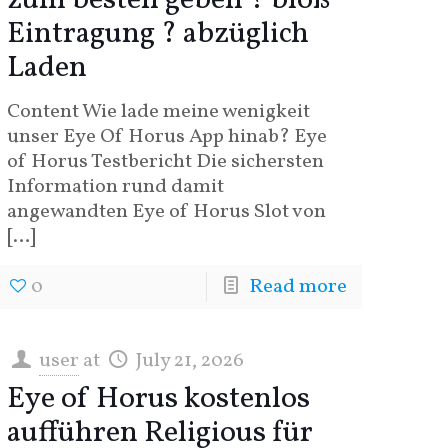
zum besten geben ? bloß
Eintragung ? abzüglich
Laden
Content Wie lade meine wenigkeit
unser Eye Of Horus App hinab? Eye
of Horus Testbericht Die sichersten
Information rund damit
angewandten Eye of Horus Slot von
[…]
0
Read more
user
at
July 21, 2026
Eye of Horus kostenlos
aufführen Religious für