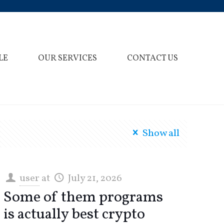
LE
OUR SERVICES
CONTACT US
Show all
user
at
July 21, 2026
Some of them programs
is actually best crypto