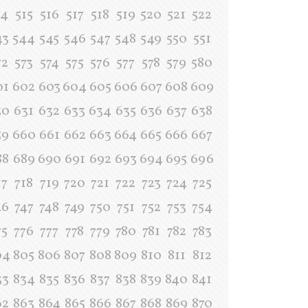
14
515
516
517
518
519
520
521
522
43
544
545
546
547
548
549
550
551
72
573
574
575
576
577
578
579
580
01
602
603
604
605
606
607
608
609
30
631
632
633
634
635
636
637
638
59
660
661
662
663
664
665
666
667
88
689
690
691
692
693
694
695
696
17
718
719
720
721
722
723
724
725
46
747
748
749
750
751
752
753
754
75
776
777
778
779
780
781
782
783
04
805
806
807
808
809
810
811
812
33
834
835
836
837
838
839
840
841
62
863
864
865
866
867
868
869
870