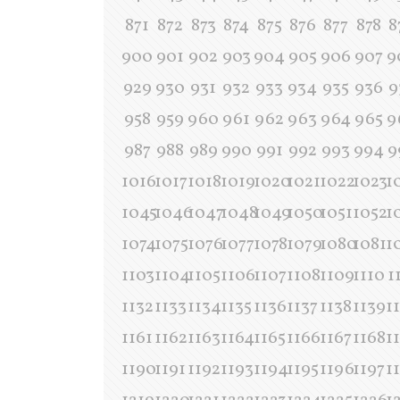
871
872
873
874
875
876
877
878
8
900
901
902
903
904
905
906
907
9
929
930
931
932
933
934
935
936
9
958
959
960
961
962
963
964
965
9
987
988
989
990
991
992
993
994
9
1016
1017
1018
1019
1020
1021
1022
1023
1
1045
1046
1047
1048
1049
1050
1051
1052
1
1074
1075
1076
1077
1078
1079
1080
1081
1
1103
1104
1105
1106
1107
1108
1109
1110
1
1132
1133
1134
1135
1136
1137
1138
1139
1
1161
1162
1163
1164
1165
1166
1167
1168
1
1190
1191
1192
1193
1194
1195
1196
1197
1