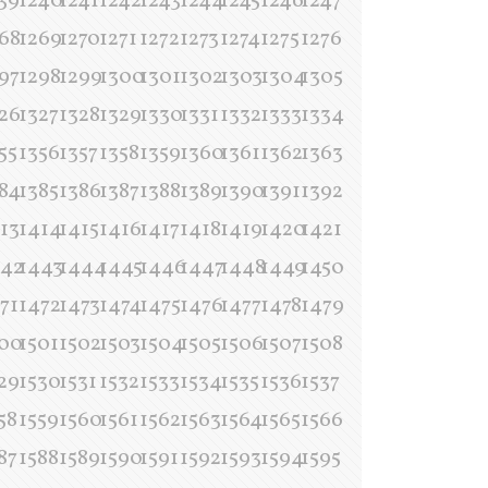
39
1240
1241
1242
1243
1244
1245
1246
1247
68
1269
1270
1271
1272
1273
1274
1275
1276
97
1298
1299
1300
1301
1302
1303
1304
1305
26
1327
1328
1329
1330
1331
1332
1333
1334
55
1356
1357
1358
1359
1360
1361
1362
1363
84
1385
1386
1387
1388
1389
1390
1391
1392
13
1414
1415
1416
1417
1418
1419
1420
1421
442
1443
1444
1445
1446
1447
1448
1449
1450
71
1472
1473
1474
1475
1476
1477
1478
1479
500
1501
1502
1503
1504
1505
1506
1507
1508
29
1530
1531
1532
1533
1534
1535
1536
1537
58
1559
1560
1561
1562
1563
1564
1565
1566
87
1588
1589
1590
1591
1592
1593
1594
1595