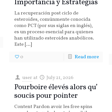
Importancia y Estrategias
La recuperación post ciclo de
esteroides, comúnmente conocida
como PCT (por sus siglas en inglés),
es un proceso esencial para quienes
han utilizado esteroides anabólicos.
Este
[…]
0
Read more
user
at
July 21, 2026
Pourboire élevés alors qu’
soucis pour pointer
Content Pardon avoir les free spins