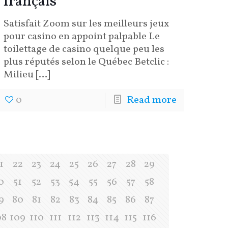
français
Satisfait Zoom sur les meilleurs jeux
pour casino en appoint palpable Le
toilettage de casino quelque peu les
plus réputés selon le Québec Betclic :
Milieu
[…]
0
Read more
1
22
23
24
25
26
27
28
29
0
51
52
53
54
55
56
57
58
9
80
81
82
83
84
85
86
87
08
109
110
111
112
113
114
115
116