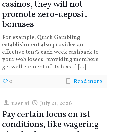
casinos, they will not
promote zero-deposit
bonuses
For example, Quick Gambling
establishment also provides an
effective ten% each week cashback to
your web losses, providing members
get well element of its loss if
[…]
0
Read more
user
at
July 21, 2026
Pay certain focus on 1st
conditions, like wagering