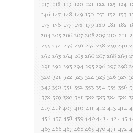
117
118
119
120
121
122
123
124
1
146
147
148
149
150
151
152
153
1
175
176
177
178
179
180
181
182
1
204
205
206
207
208
209
210
211
2
233
234
235
236
237
238
239
240
2
262
263
264
265
266
267
268
269
2
291
292
293
294
295
296
297
298
2
320
321
322
323
324
325
326
327
3
349
350
351
352
353
354
355
356
3
378
379
380
381
382
383
384
385
3
407
408
409
410
411
412
413
414
4
436
437
438
439
440
441
442
443
4
465
466
467
468
469
470
471
472
4