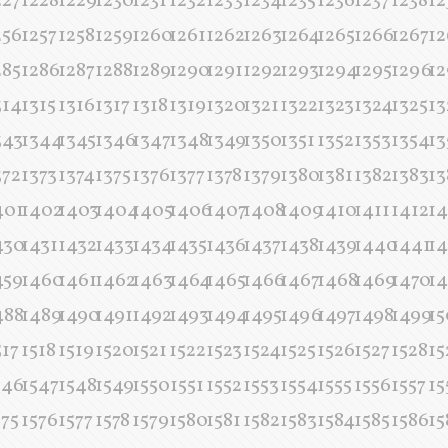
227
1228
1229
1230
1231
1232
1233
1234
1235
1236
1237
1238
12
256
1257
1258
1259
1260
1261
1262
1263
1264
1265
1266
1267
12
285
1286
1287
1288
1289
1290
1291
1292
1293
1294
1295
1296
12
314
1315
1316
1317
1318
1319
1320
1321
1322
1323
1324
1325
13
343
1344
1345
1346
1347
1348
1349
1350
1351
1352
1353
1354
13
372
1373
1374
1375
1376
1377
1378
1379
1380
1381
1382
1383
13
401
1402
1403
1404
1405
1406
1407
1408
1409
1410
1411
1412
14
430
1431
1432
1433
1434
1435
1436
1437
1438
1439
1440
1441
1
459
1460
1461
1462
1463
1464
1465
1466
1467
1468
1469
1470
14
488
1489
1490
1491
1492
1493
1494
1495
1496
1497
1498
1499
1
517
1518
1519
1520
1521
1522
1523
1524
1525
1526
1527
1528
15
546
1547
1548
1549
1550
1551
1552
1553
1554
1555
1556
1557
15
575
1576
1577
1578
1579
1580
1581
1582
1583
1584
1585
1586
15