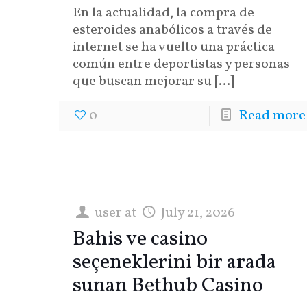
En la actualidad, la compra de
esteroides anabólicos a través de
internet se ha vuelto una práctica
común entre deportistas y personas
que buscan mejorar su
[…]
0
Read more
user
at
July 21, 2026
Bahis ve casino
seçeneklerini bir arada
sunan Bethub Casino