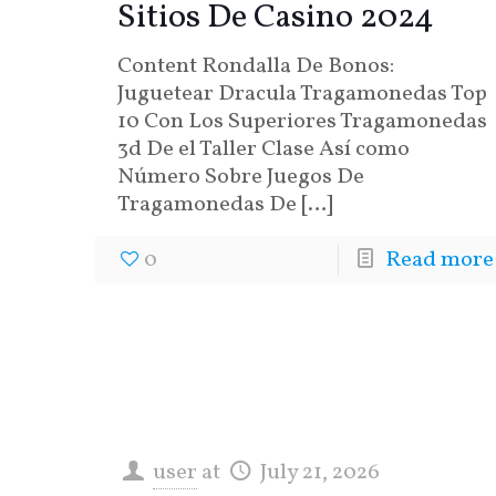
Sitios De Casino 2024
Content Rondalla De Bonos:
Juguetear Dracula Tragamonedas Top
10 Con Los Superiores Tragamonedas
3d De el Taller Clase Así­ como
Número Sobre Juegos De
Tragamonedas De
[…]
0
Read more
user
at
July 21, 2026