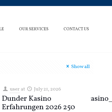
LE
OUR SERVICES
CONTACT US
Show all
user
at
July 21, 2026
wen_zich_met_playjonny_casino_
Dunder Kasino
Erfahrungen 2026 250