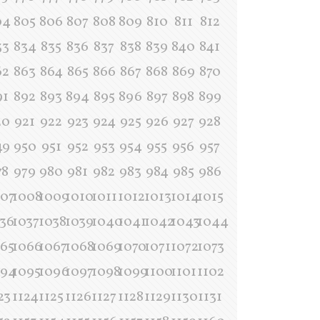
04
805
806
807
808
809
810
811
812
33
834
835
836
837
838
839
840
841
62
863
864
865
866
867
868
869
870
91
892
893
894
895
896
897
898
899
20
921
922
923
924
925
926
927
928
49
950
951
952
953
954
955
956
957
78
979
980
981
982
983
984
985
986
007
1008
1009
1010
1011
1012
1013
1014
1015
036
1037
1038
1039
1040
1041
1042
1043
1044
065
1066
1067
1068
1069
1070
1071
1072
1073
094
1095
1096
1097
1098
1099
1100
1101
1102
23
1124
1125
1126
1127
1128
1129
1130
1131