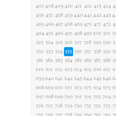
407
408
409
410
411
412
413
414
4
436
437
438
439
440
441
442
443
4
465
466
467
468
469
470
471
472
4
494
495
496
497
498
499
500
501
5
523
524
525
526
527
528
529
530
5
552
553
554
555
556
557
558
559
5
581
582
583
584
585
586
587
588
5
610
611
612
613
614
615
616
617
6
639
640
641
642
643
644
645
646
6
668
669
670
671
672
673
674
675
6
697
698
699
700
701
702
703
704
7
726
727
728
729
730
731
732
733
7
755
756
757
758
759
760
761
762
7