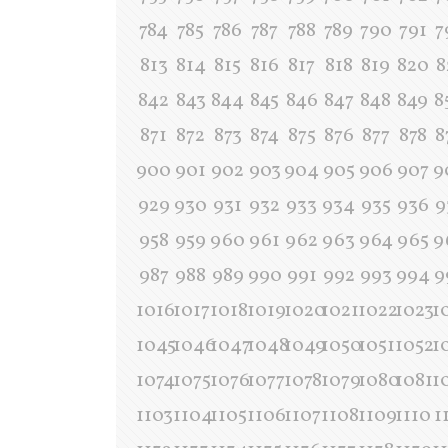
784
785
786
787
788
789
790
791
7
813
814
815
816
817
818
819
820
8
842
843
844
845
846
847
848
849
8
871
872
873
874
875
876
877
878
8
900
901
902
903
904
905
906
907
9
929
930
931
932
933
934
935
936
9
958
959
960
961
962
963
964
965
9
987
988
989
990
991
992
993
994
9
1016
1017
1018
1019
1020
1021
1022
1023
1
1045
1046
1047
1048
1049
1050
1051
1052
1
1074
1075
1076
1077
1078
1079
1080
1081
1
1103
1104
1105
1106
1107
1108
1109
1110
1