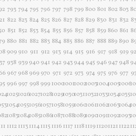
92
793
794
795
796
797
798
799
800
801
802
803
8
21
822
823
824
825
826
827
828
829
830
831
832
8
50
851
852
853
854
855
856
857
858
859
860
861
8
79
880
881
882
883
884
885
886
887
888
889
890
8
08
909
910
911
912
913
914
915
916
917
918
919
9
37
938
939
940
941
942
943
944
945
946
947
948
9
66
967
968
969
970
971
972
973
974
975
976
977
9
95
996
997
998
999
1000
1001
1002
1003
1004
1005
1006
1
024
1025
1026
1027
1028
1029
1030
1031
1032
1033
1034
1035
1
053
1054
1055
1056
1057
1058
1059
1060
1061
1062
1063
1064
1
082
1083
1084
1085
1086
1087
1088
1089
1090
1091
1092
1093
1
111
1112
1113
1114
1115
1116
1117
1118
1119
1120
1121
1122
11