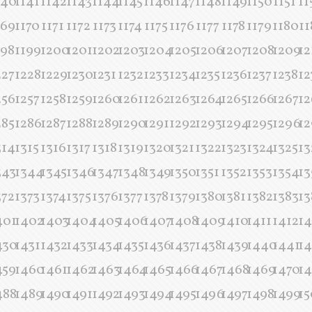
140
1141
1142
1143
1144
1145
1146
1147
1148
1149
1150
1151
11
169
1170
1171
1172
1173
1174
1175
1176
1177
1178
1179
1180
11
198
1199
1200
1201
1202
1203
1204
1205
1206
1207
1208
1209
12
227
1228
1229
1230
1231
1232
1233
1234
1235
1236
1237
1238
12
256
1257
1258
1259
1260
1261
1262
1263
1264
1265
1266
1267
12
285
1286
1287
1288
1289
1290
1291
1292
1293
1294
1295
1296
12
314
1315
1316
1317
1318
1319
1320
1321
1322
1323
1324
1325
13
343
1344
1345
1346
1347
1348
1349
1350
1351
1352
1353
1354
13
372
1373
1374
1375
1376
1377
1378
1379
1380
1381
1382
1383
13
401
1402
1403
1404
1405
1406
1407
1408
1409
1410
1411
1412
14
430
1431
1432
1433
1434
1435
1436
1437
1438
1439
1440
1441
1
459
1460
1461
1462
1463
1464
1465
1466
1467
1468
1469
1470
14
488
1489
1490
1491
1492
1493
1494
1495
1496
1497
1498
1499
1