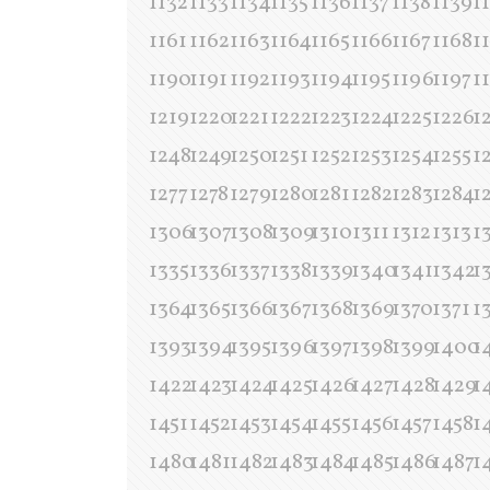
1132
1133
1134
1135
1136
1137
1138
1139
1
1161
1162
1163
1164
1165
1166
1167
1168
1
1190
1191
1192
1193
1194
1195
1196
1197
1
1219
1220
1221
1222
1223
1224
1225
1226
1
1248
1249
1250
1251
1252
1253
1254
1255
1
1277
1278
1279
1280
1281
1282
1283
1284
1
1306
1307
1308
1309
1310
1311
1312
1313
1
1335
1336
1337
1338
1339
1340
1341
1342
1
1364
1365
1366
1367
1368
1369
1370
1371
1
1393
1394
1395
1396
1397
1398
1399
1400
1
1422
1423
1424
1425
1426
1427
1428
1429
1
1451
1452
1453
1454
1455
1456
1457
1458
1
1480
1481
1482
1483
1484
1485
1486
1487
1