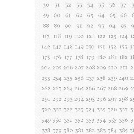
30
31
32
33
34
35
36
37
59
60
61
62
63
64
65
66
88
89
90
91
92
93
94
95
117
118
119
120
121
122
123
124
1
146
147
148
149
150
151
152
153
1
175
176
177
178
179
180
181
182
1
204
205
206
207
208
209
210
211
2
233
234
235
236
237
238
239
240
2
262
263
264
265
266
267
268
269
2
291
292
293
294
295
296
297
298
2
320
321
322
323
324
325
326
327
3
349
350
351
352
353
354
355
356
3
378
379
380
381
382
383
384
385
3