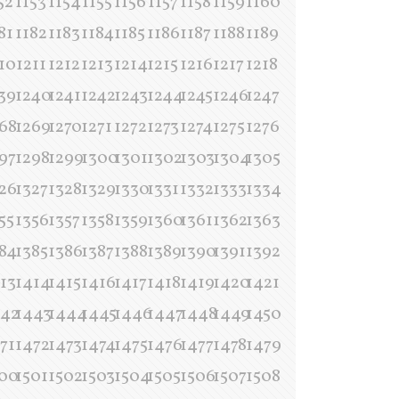
52
1153
1154
1155
1156
1157
1158
1159
1160
81
1182
1183
1184
1185
1186
1187
1188
1189
10
1211
1212
1213
1214
1215
1216
1217
1218
39
1240
1241
1242
1243
1244
1245
1246
1247
68
1269
1270
1271
1272
1273
1274
1275
1276
97
1298
1299
1300
1301
1302
1303
1304
1305
26
1327
1328
1329
1330
1331
1332
1333
1334
55
1356
1357
1358
1359
1360
1361
1362
1363
84
1385
1386
1387
1388
1389
1390
1391
1392
13
1414
1415
1416
1417
1418
1419
1420
1421
442
1443
1444
1445
1446
1447
1448
1449
1450
71
1472
1473
1474
1475
1476
1477
1478
1479
500
1501
1502
1503
1504
1505
1506
1507
1508