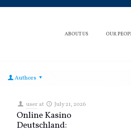
ABOUT US
OUR PEOP
Authors
user
at
July 21, 2026
Online Kasino
Deutschland: