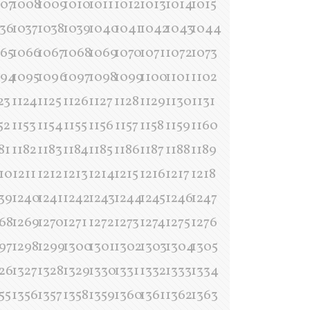
007
1008
1009
1010
1011
1012
1013
1014
1015
036
1037
1038
1039
1040
1041
1042
1043
1044
065
1066
1067
1068
1069
1070
1071
1072
1073
094
1095
1096
1097
1098
1099
1100
1101
1102
23
1124
1125
1126
1127
1128
1129
1130
1131
52
1153
1154
1155
1156
1157
1158
1159
1160
81
1182
1183
1184
1185
1186
1187
1188
1189
10
1211
1212
1213
1214
1215
1216
1217
1218
39
1240
1241
1242
1243
1244
1245
1246
1247
68
1269
1270
1271
1272
1273
1274
1275
1276
97
1298
1299
1300
1301
1302
1303
1304
1305
26
1327
1328
1329
1330
1331
1332
1333
1334
55
1356
1357
1358
1359
1360
1361
1362
1363