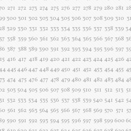
70
271
272
273
274
275
276
277
278
279
280
281
2
99
300
301
302
303
304
305
306
307
308
309
310
3
28
329
330
331
332
333
334
335
336
337
338
339
3
57
358
359
360
361
362
363
364
365
366
367
368
3
86
387
388
389
390
391
392
393
394
395
396
397
3
15
416
417
418
419
420
421
422
423
424
425
426
4
44
445
446
447
448
449
450
451
452
453
454
455
4
73
474
475
476
477
478
479
480
481
482
483
484
4
02
503
504
505
506
507
508
509
510
511
512
513
5
31
532
533
534
535
536
537
538
539
540
541
542
5
60
561
562
563
564
565
566
567
568
569
570
571
5
89
590
591
592
593
594
595
596
597
598
599
600
6