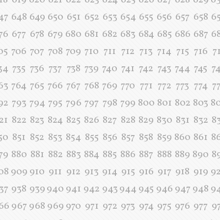
18
619
620
621
622
623
624
625
626
627
628
629
6
47
648
649
650
651
652
653
654
655
656
657
658
6
76
677
678
679
680
681
682
683
684
685
686
687
6
05
706
707
708
709
710
711
712
713
714
715
716
7
34
735
736
737
738
739
740
741
742
743
744
745
7
63
764
765
766
767
768
769
770
771
772
773
774
7
92
793
794
795
796
797
798
799
800
801
802
803
8
21
822
823
824
825
826
827
828
829
830
831
832
8
50
851
852
853
854
855
856
857
858
859
860
861
8
79
880
881
882
883
884
885
886
887
888
889
890
8
08
909
910
911
912
913
914
915
916
917
918
919
9
37
938
939
940
941
942
943
944
945
946
947
948
9
66
967
968
969
970
971
972
973
974
975
976
977
9