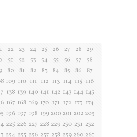
1
22
23
24
25
26
27
28
29
0
51
52
53
54
55
56
57
58
9
80
81
82
83
84
85
86
87
08
109
110
111
112
113
114
115
116
37
138
139
140
141
142
143
144
145
66
167
168
169
170
171
172
173
174
95
196
197
198
199
200
201
202
203
24
225
226
227
228
229
230
231
232
53
254
255
256
257
258
259
260
261