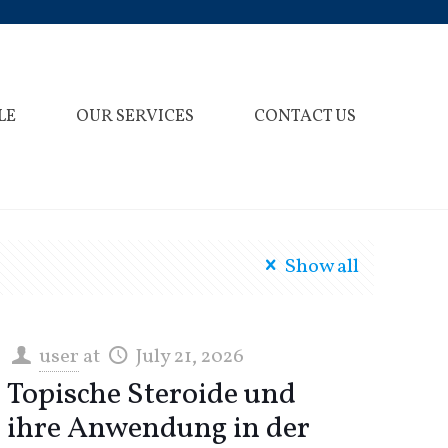
LE
OUR SERVICES
CONTACT US
Show all
user
at
July 21, 2026
Topische Steroide und
ihre Anwendung in der