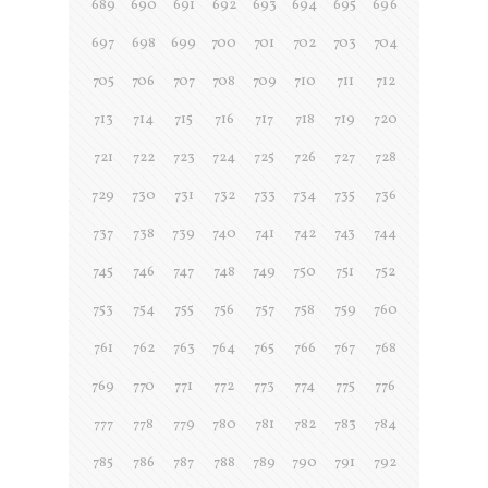
689
690
691
692
693
694
695
696
697
698
699
700
701
702
703
704
705
706
707
708
709
710
711
712
713
714
715
716
717
718
719
720
721
722
723
724
725
726
727
728
729
730
731
732
733
734
735
736
737
738
739
740
741
742
743
744
745
746
747
748
749
750
751
752
753
754
755
756
757
758
759
760
761
762
763
764
765
766
767
768
769
770
771
772
773
774
775
776
777
778
779
780
781
782
783
784
785
786
787
788
789
790
791
792