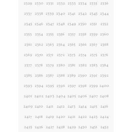
2329
2330
2331
2332
2333
2334
2335
2336
2337
2338
2339
2340
2341
2342
2343
2344
2345
2346
2347
2348
2349
2350
2351
2352
2353
2354
2355
2356
2357
2358
2359
2360
2361
2362
2363
2364
2365
2366
2367
2368
2369
2370
2371
2372
2373
2374
2375
2376
2377
2378
2379
2380
2381
2382
2383
2384
2385
2386
2387
2388
2389
2390
2391
2392
2393
2394
2395
2396
2397
2398
2399
2400
2401
2402
2403
2404
2405
2406
2407
2408
2409
2410
2411
2412
2413
2414
2415
2416
2417
2418
2419
2420
2421
2422
2423
2424
2425
2426
2427
2428
2429
2430
2431
2432