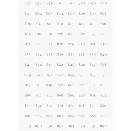
793
794
795
796
797
798
799
800
801
802
803
804
805
806
807
808
809
810
811
812
813
814
815
816
817
818
819
820
821
822
823
824
825
826
827
828
829
830
831
832
833
834
835
836
837
838
839
840
841
842
843
844
845
846
847
848
849
850
851
852
853
854
855
856
857
858
859
860
861
862
863
864
865
866
867
868
869
870
871
872
873
874
875
876
877
878
879
880
881
882
883
884
885
886
887
888
889
890
891
892
893
894
895
896