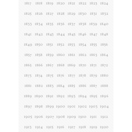
1817
1818
1819
1820
1821
1822
1823
1824
1825
1826
1827
1828
1829
1830
1831
1832
1833
1834
1835
1836
1837
1838
1839
1840
1841
1842
1843
1844
1845
1846
1847
1848
1849
1850
1851
1852
1853
1854
1855
1856
1857
1858
1859
1860
1861
1862
1863
1864
1865
1866
1867
1868
1869
1870
1871
1872
1873
1874
1875
1876
1877
1878
1879
1880
1881
1882
1883
1884
1885
1886
1887
1888
1889
1890
1891
1892
1893
1894
1895
1896
1897
1898
1899
1900
1901
1902
1903
1904
1905
1906
1907
1908
1909
1910
1911
1912
1913
1914
1915
1916
1917
1918
1919
1920