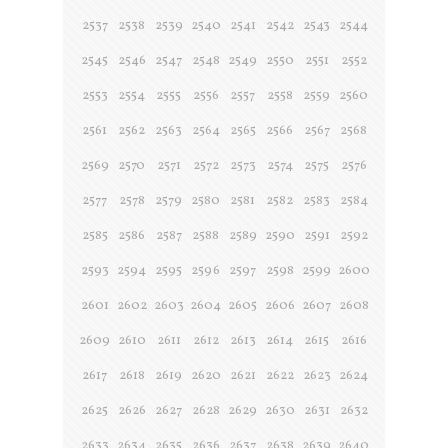
2537
2538
2539
2540
2541
2542
2543
2544
2545
2546
2547
2548
2549
2550
2551
2552
2553
2554
2555
2556
2557
2558
2559
2560
2561
2562
2563
2564
2565
2566
2567
2568
2569
2570
2571
2572
2573
2574
2575
2576
2577
2578
2579
2580
2581
2582
2583
2584
2585
2586
2587
2588
2589
2590
2591
2592
2593
2594
2595
2596
2597
2598
2599
2600
2601
2602
2603
2604
2605
2606
2607
2608
2609
2610
2611
2612
2613
2614
2615
2616
2617
2618
2619
2620
2621
2622
2623
2624
2625
2626
2627
2628
2629
2630
2631
2632
2633
2634
2635
2636
2637
2638
2639
2640