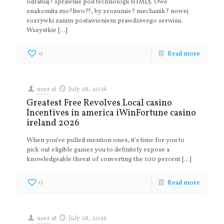
odrabiaj? sprawnie pod technologii HTML5. Owe
znakomita mo?liwo??, by zrozumie? mechanik? nowej
rozrywki zanim postawieniem prawdziwego serwisu.
Wszystkie
[…]
0
Read more
user
at
July 28, 2026
Greatest Free Revolves Local casino
Incentives in america iWinFortune casino
ireland 2026
When you’ve pulled mention ones, it’s time for you to
pick out eligible games you to definitely expose a
knowledgeable threat of converting the 100 percent
[…]
0
Read more
user
at
July 28, 2026