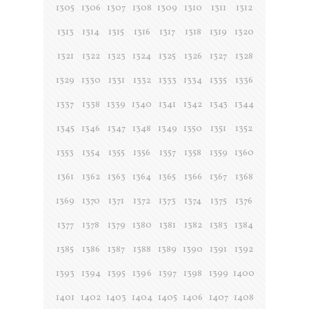
1305
1306
1307
1308
1309
1310
1311
1312
1313
1314
1315
1316
1317
1318
1319
1320
1321
1322
1323
1324
1325
1326
1327
1328
1329
1330
1331
1332
1333
1334
1335
1336
1337
1338
1339
1340
1341
1342
1343
1344
1345
1346
1347
1348
1349
1350
1351
1352
1353
1354
1355
1356
1357
1358
1359
1360
1361
1362
1363
1364
1365
1366
1367
1368
1369
1370
1371
1372
1373
1374
1375
1376
1377
1378
1379
1380
1381
1382
1383
1384
1385
1386
1387
1388
1389
1390
1391
1392
1393
1394
1395
1396
1397
1398
1399
1400
1401
1402
1403
1404
1405
1406
1407
1408