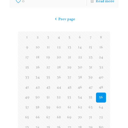
0
Read more
Prev page
1
2
3
4
5
6
7
8
9
10
11
12
13
14
15
16
17
18
19
20
21
22
23
24
25
26
27
28
29
30
31
32
33
34
35
36
37
38
39
40
41
42
43
44
45
46
47
48
49
50
51
52
53
54
55
56
57
58
59
60
61
62
63
64
65
66
67
68
69
70
71
72
73
74
75
76
77
78
79
80