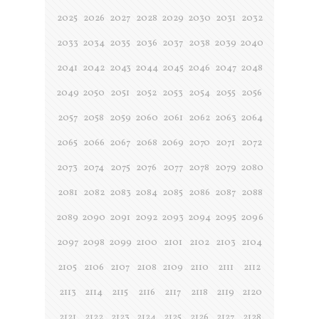
2025
2026
2027
2028
2029
2030
2031
2032
2033
2034
2035
2036
2037
2038
2039
2040
2041
2042
2043
2044
2045
2046
2047
2048
2049
2050
2051
2052
2053
2054
2055
2056
2057
2058
2059
2060
2061
2062
2063
2064
2065
2066
2067
2068
2069
2070
2071
2072
2073
2074
2075
2076
2077
2078
2079
2080
2081
2082
2083
2084
2085
2086
2087
2088
2089
2090
2091
2092
2093
2094
2095
2096
2097
2098
2099
2100
2101
2102
2103
2104
2105
2106
2107
2108
2109
2110
2111
2112
2113
2114
2115
2116
2117
2118
2119
2120
2121
2122
2123
2124
2125
2126
2127
2128