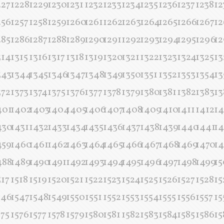
227
1228
1229
1230
1231
1232
1233
1234
1235
1236
1237
1238
12
256
1257
1258
1259
1260
1261
1262
1263
1264
1265
1266
1267
12
285
1286
1287
1288
1289
1290
1291
1292
1293
1294
1295
1296
12
314
1315
1316
1317
1318
1319
1320
1321
1322
1323
1324
1325
13
343
1344
1345
1346
1347
1348
1349
1350
1351
1352
1353
1354
13
372
1373
1374
1375
1376
1377
1378
1379
1380
1381
1382
1383
13
401
1402
1403
1404
1405
1406
1407
1408
1409
1410
1411
1412
14
430
1431
1432
1433
1434
1435
1436
1437
1438
1439
1440
1441
1
459
1460
1461
1462
1463
1464
1465
1466
1467
1468
1469
1470
14
488
1489
1490
1491
1492
1493
1494
1495
1496
1497
1498
1499
1
517
1518
1519
1520
1521
1522
1523
1524
1525
1526
1527
1528
15
546
1547
1548
1549
1550
1551
1552
1553
1554
1555
1556
1557
15
575
1576
1577
1578
1579
1580
1581
1582
1583
1584
1585
1586
15