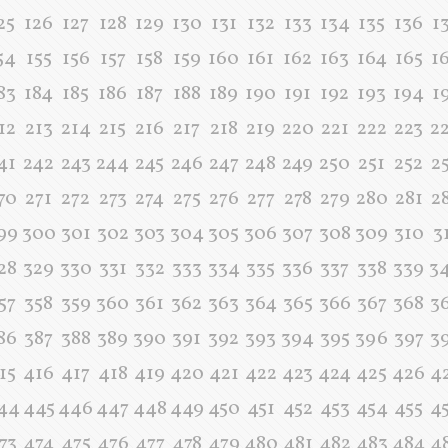
25
126
127
128
129
130
131
132
133
134
135
136
1
54
155
156
157
158
159
160
161
162
163
164
165
1
83
184
185
186
187
188
189
190
191
192
193
194
1
12
213
214
215
216
217
218
219
220
221
222
223
2
41
242
243
244
245
246
247
248
249
250
251
252
2
70
271
272
273
274
275
276
277
278
279
280
281
2
99
300
301
302
303
304
305
306
307
308
309
310
3
28
329
330
331
332
333
334
335
336
337
338
339
3
57
358
359
360
361
362
363
364
365
366
367
368
3
86
387
388
389
390
391
392
393
394
395
396
397
3
15
416
417
418
419
420
421
422
423
424
425
426
4
44
445
446
447
448
449
450
451
452
453
454
455
4
73
474
475
476
477
478
479
480
481
482
483
484
4