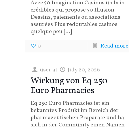
Avec 50 Imagination Casinos un brin
crédibles qui propose 50 Illusion
Dessins, paiements ou associations
assurées Plus redoutables casinos
quelque peu
[…]
0
Read more
user
at
July 20, 2026
Wirkung von Eq 250
Euro Pharmacies
Eq 250 Euro Pharmacies ist ein
bekanntes Produkt im Bereich der
pharmazeutischen Präparate und hat
sich in der Community einen Namen