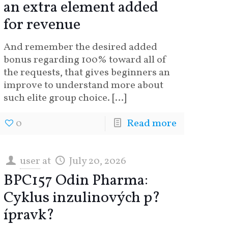
an extra element added
for revenue
And remember the desired added
bonus regarding 100% toward all of
the requests, that gives beginners an
improve to understand more about
such elite group choice.
[…]
0
Read more
user
at
July 20, 2026
BPC157 Odin Pharma:
Cyklus inzulinových p?
ípravk?