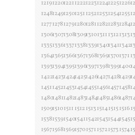
1219
1220
1221
1222
1223
1224
1225
1226
1
1248
1249
1250
1251
1252
1253
1254
1255
1
1277
1278
1279
1280
1281
1282
1283
1284
1
1306
1307
1308
1309
1310
1311
1312
1313
1
1335
1336
1337
1338
1339
1340
1341
1342
1
1364
1365
1366
1367
1368
1369
1370
1371
1
1393
1394
1395
1396
1397
1398
1399
1400
1
1422
1423
1424
1425
1426
1427
1428
1429
1
1451
1452
1453
1454
1455
1456
1457
1458
1
1480
1481
1482
1483
1484
1485
1486
1487
1
1509
1510
1511
1512
1513
1514
1515
1516
1
1538
1539
1540
1541
1542
1543
1544
1545
1
1567
1568
1569
1570
1571
1572
1573
1574
1