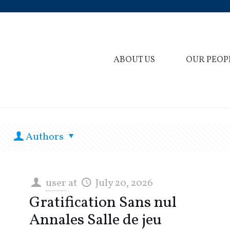
ABOUT US
OUR PEOP
Authors
user
at
July 20, 2026
Gratification Sans nul
Annales Salle de jeu