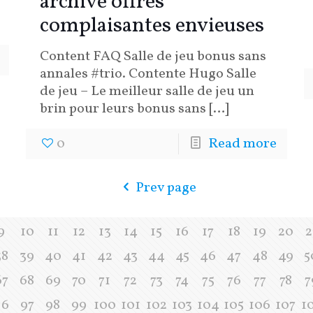
archive offres
complaisantes envieuses
Content FAQ Salle de jeu bonus sans
annales #trio. Contente Hugo Salle
de jeu – Le meilleur salle de jeu un
brin pour leurs bonus sans
[…]
0
Read more
Prev page
9
10
11
12
13
14
15
16
17
18
19
20
2
38
39
40
41
42
43
44
45
46
47
48
49
5
67
68
69
70
71
72
73
74
75
76
77
78
7
96
97
98
99
100
101
102
103
104
105
106
107
1