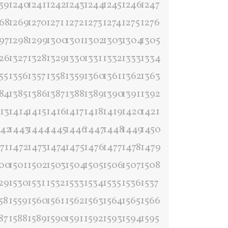
39
1240
1241
1242
1243
1244
1245
1246
1247
68
1269
1270
1271
1272
1273
1274
1275
1276
97
1298
1299
1300
1301
1302
1303
1304
1305
26
1327
1328
1329
1330
1331
1332
1333
1334
55
1356
1357
1358
1359
1360
1361
1362
1363
84
1385
1386
1387
1388
1389
1390
1391
1392
13
1414
1415
1416
1417
1418
1419
1420
1421
442
1443
1444
1445
1446
1447
1448
1449
1450
71
1472
1473
1474
1475
1476
1477
1478
1479
500
1501
1502
1503
1504
1505
1506
1507
1508
29
1530
1531
1532
1533
1534
1535
1536
1537
58
1559
1560
1561
1562
1563
1564
1565
1566
87
1588
1589
1590
1591
1592
1593
1594
1595