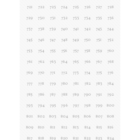
721
722
723
724
725
726
727
728
729
730
731
732
733
734
735
736
737
738
739
740
741
742
743
744
745
746
747
748
749
750
751
752
753
754
755
756
757
758
759
760
761
762
763
764
765
766
767
768
769
770
771
772
773
774
775
776
777
778
779
780
781
782
783
784
785
786
787
788
789
790
791
792
793
794
795
796
797
798
799
800
801
802
803
804
805
806
807
808
809
810
811
812
813
814
815
816
817
818
819
820
821
822
823
824