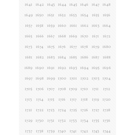
1641
1642
1643
1644
1645
1646
1647
1648
1649
1650
1651
1652
1653
1654
1655
1656
1657
1658
1659
1660
1661
1662
1663
1664
1665
1666
1667
1668
1669
1670
1671
1672
1673
1674
1675
1676
1677
1678
1679
1680
1681
1682
1683
1684
1685
1686
1687
1688
1689
1690
1691
1692
1693
1694
1695
1696
1697
1698
1699
1700
1701
1702
1703
1704
1705
1706
1707
1708
1709
1710
1711
1712
1713
1714
1715
1716
1717
1718
1719
1720
1721
1722
1723
1724
1725
1726
1727
1728
1729
1730
1731
1732
1733
1734
1735
1736
1737
1738
1739
1740
1741
1742
1743
1744