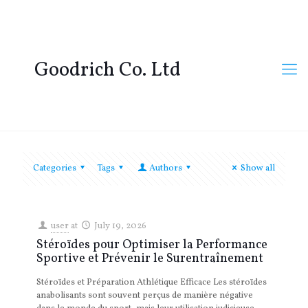
Goodrich Co. Ltd
Categories
Tags
Authors
Show all
user
at
July 19, 2026
Stéroïdes pour Optimiser la Performance
Sportive et Prévenir le Surentraînement
Stéroïdes et Préparation Athlétique Efficace Les stéroïdes
anabolisants sont souvent perçus de manière négative