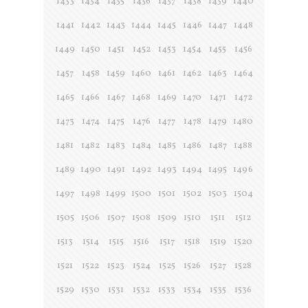
1433
1434
1435
1436
1437
1438
1439
1440
1441
1442
1443
1444
1445
1446
1447
1448
1449
1450
1451
1452
1453
1454
1455
1456
1457
1458
1459
1460
1461
1462
1463
1464
1465
1466
1467
1468
1469
1470
1471
1472
1473
1474
1475
1476
1477
1478
1479
1480
1481
1482
1483
1484
1485
1486
1487
1488
1489
1490
1491
1492
1493
1494
1495
1496
1497
1498
1499
1500
1501
1502
1503
1504
1505
1506
1507
1508
1509
1510
1511
1512
1513
1514
1515
1516
1517
1518
1519
1520
1521
1522
1523
1524
1525
1526
1527
1528
1529
1530
1531
1532
1533
1534
1535
1536