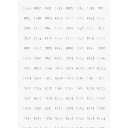
1849
1850
1851
1852
1853
1854
1855
1856
1857
1858
1859
1860
1861
1862
1863
1864
1865
1866
1867
1868
1869
1870
1871
1872
1873
1874
1875
1876
1877
1878
1879
1880
1881
1882
1883
1884
1885
1886
1887
1888
1889
1890
1891
1892
1893
1894
1895
1896
1897
1898
1899
1900
1901
1902
1903
1904
1905
1906
1907
1908
1909
1910
1911
1912
1913
1914
1915
1916
1917
1918
1919
1920
1921
1922
1923
1924
1925
1926
1927
1928
1929
1930
1931
1932
1933
1934
1935
1936
1937
1938
1939
1940
1941
1942
1943
1944