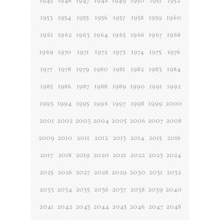
1945
1946
1947
1948
1949
1950
1951
1952
1953
1954
1955
1956
1957
1958
1959
1960
1961
1962
1963
1964
1965
1966
1967
1968
1969
1970
1971
1972
1973
1974
1975
1976
1977
1978
1979
1980
1981
1982
1983
1984
1985
1986
1987
1988
1989
1990
1991
1992
1993
1994
1995
1996
1997
1998
1999
2000
2001
2002
2003
2004
2005
2006
2007
2008
2009
2010
2011
2012
2013
2014
2015
2016
2017
2018
2019
2020
2021
2022
2023
2024
2025
2026
2027
2028
2029
2030
2031
2032
2033
2034
2035
2036
2037
2038
2039
2040
2041
2042
2043
2044
2045
2046
2047
2048