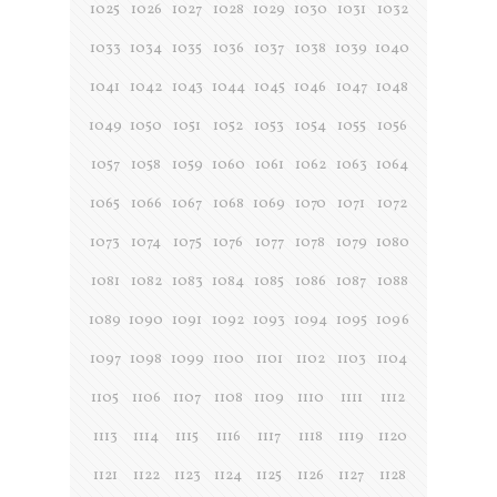
1025
1026
1027
1028
1029
1030
1031
1032
1033
1034
1035
1036
1037
1038
1039
1040
1041
1042
1043
1044
1045
1046
1047
1048
1049
1050
1051
1052
1053
1054
1055
1056
1057
1058
1059
1060
1061
1062
1063
1064
1065
1066
1067
1068
1069
1070
1071
1072
1073
1074
1075
1076
1077
1078
1079
1080
1081
1082
1083
1084
1085
1086
1087
1088
1089
1090
1091
1092
1093
1094
1095
1096
1097
1098
1099
1100
1101
1102
1103
1104
1105
1106
1107
1108
1109
1110
1111
1112
1113
1114
1115
1116
1117
1118
1119
1120
1121
1122
1123
1124
1125
1126
1127
1128