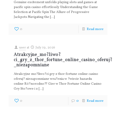
Genuine excitement unfolds playing slots and games at
pacific spin casino effortlessly Understanding the Game
Selection at Pacific Spin The Allure of Progressive
Jackpots Navigating the
[…]
0
Read more
user
at
July 19, 2026
Atrakcyjne_mo?liwo?
ci_gry_z_thor_fortune_online_casino_oferuj?
_niezapomniane
Atrakcyjne mo?liwo?ci gry z thor fortune online casino
oferuj? niezapomniane wra?enia w ?wiecie hazardu
online Ró?norodno?? Gier w Thor Fortune Online Casino
Gry Sto?owe i z
[…]
0
0
Read more