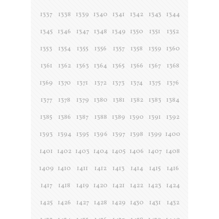
1337
1338
1339
1340
1341
1342
1343
1344
1345
1346
1347
1348
1349
1350
1351
1352
1353
1354
1355
1356
1357
1358
1359
1360
1361
1362
1363
1364
1365
1366
1367
1368
1369
1370
1371
1372
1373
1374
1375
1376
1377
1378
1379
1380
1381
1382
1383
1384
1385
1386
1387
1388
1389
1390
1391
1392
1393
1394
1395
1396
1397
1398
1399
1400
1401
1402
1403
1404
1405
1406
1407
1408
1409
1410
1411
1412
1413
1414
1415
1416
1417
1418
1419
1420
1421
1422
1423
1424
1425
1426
1427
1428
1429
1430
1431
1432