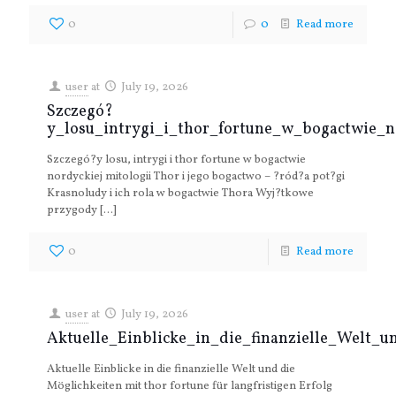
0
0
Read more
user
at
July 19, 2026
Szczegó?
y_losu_intrygi_i_thor_fortune_w_bogactwie_n
Szczegó?y losu, intrygi i thor fortune w bogactwie
nordyckiej mitologii Thor i jego bogactwo – ?ród?a pot?gi
Krasnoludy i ich rola w bogactwie Thora Wyj?tkowe
przygody
[…]
0
Read more
user
at
July 19, 2026
Aktuelle_Einblicke_in_die_finanzielle_Welt_
Aktuelle Einblicke in die finanzielle Welt und die
Möglichkeiten mit thor fortune für langfristigen Erfolg