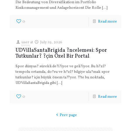
Die Bedeutung von Diversifikation im Portfolio
Risikomanagement und Anlagehorizont Die Rolle
[…]
0
Read more
user
at
July 19, 2026
UDVillaSantaBrigida ?ncelemesi: Spor
Tutkunlar? ?çin Özel Bir Portal
Spor dünyas? sürekli de?i?iyor ve geli?iyor. Bu h?zl?
tempolu ortamda, do?ru ve h?zl? bilgiye ula?mak spor
tutkunlar? için büyük önem ta??yor. ??te bu noktada,
UDVillaSantaBrigida gibi
[…]
0
Read more
Prev page