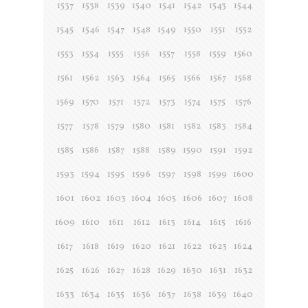
1537
1538
1539
1540
1541
1542
1543
1544
1545
1546
1547
1548
1549
1550
1551
1552
1553
1554
1555
1556
1557
1558
1559
1560
1561
1562
1563
1564
1565
1566
1567
1568
1569
1570
1571
1572
1573
1574
1575
1576
1577
1578
1579
1580
1581
1582
1583
1584
1585
1586
1587
1588
1589
1590
1591
1592
1593
1594
1595
1596
1597
1598
1599
1600
1601
1602
1603
1604
1605
1606
1607
1608
1609
1610
1611
1612
1613
1614
1615
1616
1617
1618
1619
1620
1621
1622
1623
1624
1625
1626
1627
1628
1629
1630
1631
1632
1633
1634
1635
1636
1637
1638
1639
1640