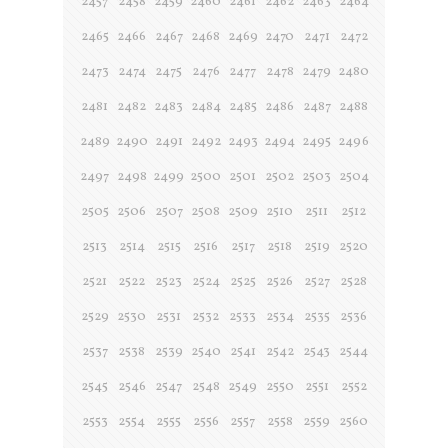
2457
2458
2459
2460
2461
2462
2463
2464
2465
2466
2467
2468
2469
2470
2471
2472
2473
2474
2475
2476
2477
2478
2479
2480
2481
2482
2483
2484
2485
2486
2487
2488
2489
2490
2491
2492
2493
2494
2495
2496
2497
2498
2499
2500
2501
2502
2503
2504
2505
2506
2507
2508
2509
2510
2511
2512
2513
2514
2515
2516
2517
2518
2519
2520
2521
2522
2523
2524
2525
2526
2527
2528
2529
2530
2531
2532
2533
2534
2535
2536
2537
2538
2539
2540
2541
2542
2543
2544
2545
2546
2547
2548
2549
2550
2551
2552
2553
2554
2555
2556
2557
2558
2559
2560