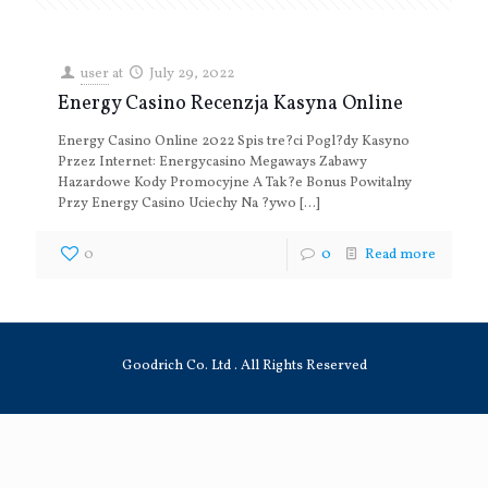
user
at
July 29, 2022
Energy Casino Recenzja Kasyna Online
Energy Casino Online 2022 Spis tre?ci Pogl?dy Kasyno
Przez Internet: Energycasino Megaways Zabawy
Hazardowe Kody Promocyjne A Tak?e Bonus Powitalny
Przy Energy Casino Uciechy Na ?ywo
[…]
0
0
Read more
Goodrich Co. Ltd . All Rights Reserved