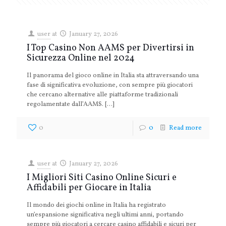
user
at
January 27, 2026
I Top Casino Non AAMS per Divertirsi in
Sicurezza Online nel 2024
Il panorama del gioco online in Italia sta attraversando una
fase di significativa evoluzione, con sempre più giocatori
che cercano alternative alle piattaforme tradizionali
regolamentate dall’AAMS.
[…]
0
0
Read more
user
at
January 27, 2026
I Migliori Siti Casino Online Sicuri e
Affidabili per Giocare in Italia
Il mondo dei giochi online in Italia ha registrato
un’espansione significativa negli ultimi anni, portando
sempre più giocatori a cercare casino affidabili e sicuri per