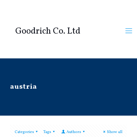
Goodrich Co. Ltd
austria
Categories
Tags
Authors
Show all