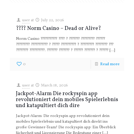
user
at
July 22, 2026
???? Norm Casino – Dead or Alive?
Norm Casino ??????????? ???? ? ??????? ????????? ??????
????????? ??????????? ? ????? ?????????? ? ????????? ???????? ???
???????? ??????????. ??????? ??????? ? ?????? ??????? ? ??????
[…]
0
Read more
user
at
March 18, 2026
Jackpot-Alarm Die rockyspin app
revolutioniert dein mobiles Spielerlebnis
und katapultiert dich dire
Jackpot-Alarm: Die rockyspin app revolutioniert dein
mobiles Spielerlebnis und katapultiert dich direkt ins
große Gewinner-Team! Die rockyspin app: Ein Überblick
Sicherheit und Lizenzierung Die Bedeutung einer
[…]