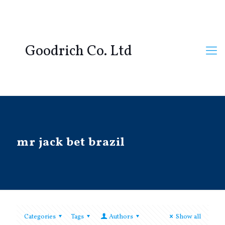
Goodrich Co. Ltd
mr jack bet brazil
Categories
Tags
Authors
Show all