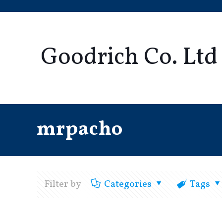
Goodrich Co. Ltd
mrpacho
Filter by
Categories
Tags