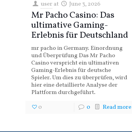
user
at
June 3, 2026
Mr Pacho Casino: Das
ultimative Gaming-
Erlebnis für Deutschland
mr pacho in Germany. Einordnung
und Überprüfung Das Mr Pacho
Casino verspricht ein ultimativen
Gaming-Erlebnis für deutsche
Spieler. Um dies zu überprüfen, wird
hier eine detaillierte Analyse der
Plattform durchgeführt.
0
0
Read more