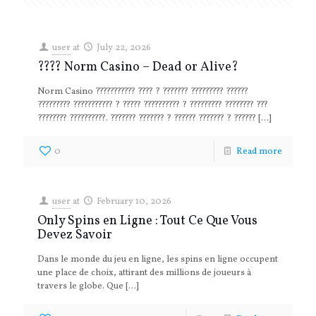
user
at
July 22, 2026
???? Norm Casino – Dead or Alive?
Norm Casino ??????????? ???? ? ??????? ????????? ??????
????????? ??????????? ? ????? ?????????? ? ????????? ???????? ???
???????? ??????????. ??????? ??????? ? ?????? ??????? ? ??????
[…]
0
Read more
user
at
February 10, 2026
Only Spins en Ligne : Tout Ce Que Vous
Devez Savoir
Dans le monde du jeu en ligne, les spins en ligne occupent
une place de choix, attirant des millions de joueurs à
travers le globe. Que
[…]