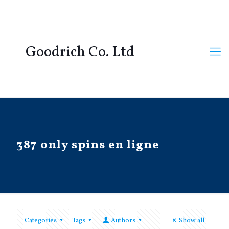
Goodrich Co. Ltd
387 only spins en ligne
Categories
Tags
Authors
Show all