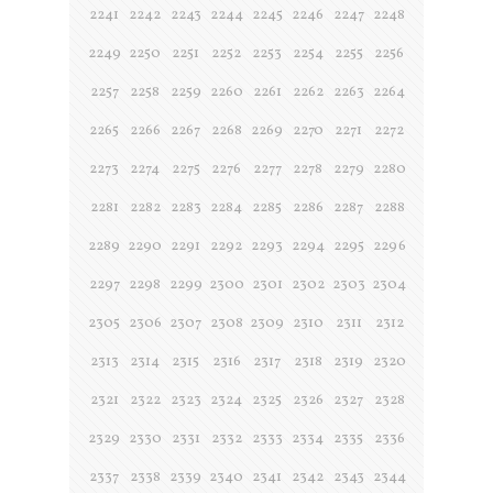
2241
2242
2243
2244
2245
2246
2247
2248
2249
2250
2251
2252
2253
2254
2255
2256
2257
2258
2259
2260
2261
2262
2263
2264
2265
2266
2267
2268
2269
2270
2271
2272
2273
2274
2275
2276
2277
2278
2279
2280
2281
2282
2283
2284
2285
2286
2287
2288
2289
2290
2291
2292
2293
2294
2295
2296
2297
2298
2299
2300
2301
2302
2303
2304
2305
2306
2307
2308
2309
2310
2311
2312
2313
2314
2315
2316
2317
2318
2319
2320
2321
2322
2323
2324
2325
2326
2327
2328
2329
2330
2331
2332
2333
2334
2335
2336
2337
2338
2339
2340
2341
2342
2343
2344