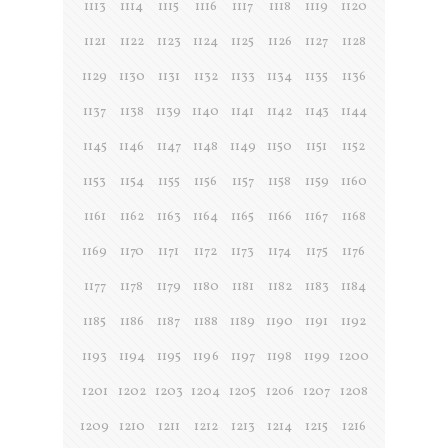
1113
1114
1115
1116
1117
1118
1119
1120
1121
1122
1123
1124
1125
1126
1127
1128
1129
1130
1131
1132
1133
1134
1135
1136
1137
1138
1139
1140
1141
1142
1143
1144
1145
1146
1147
1148
1149
1150
1151
1152
1153
1154
1155
1156
1157
1158
1159
1160
1161
1162
1163
1164
1165
1166
1167
1168
1169
1170
1171
1172
1173
1174
1175
1176
1177
1178
1179
1180
1181
1182
1183
1184
1185
1186
1187
1188
1189
1190
1191
1192
1193
1194
1195
1196
1197
1198
1199
1200
1201
1202
1203
1204
1205
1206
1207
1208
1209
1210
1211
1212
1213
1214
1215
1216