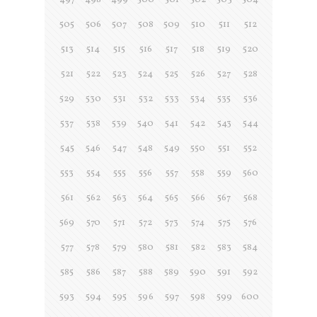
497
498
499
500
501
502
503
504
505
506
507
508
509
510
511
512
513
514
515
516
517
518
519
520
521
522
523
524
525
526
527
528
529
530
531
532
533
534
535
536
537
538
539
540
541
542
543
544
545
546
547
548
549
550
551
552
553
554
555
556
557
558
559
560
561
562
563
564
565
566
567
568
569
570
571
572
573
574
575
576
577
578
579
580
581
582
583
584
585
586
587
588
589
590
591
592
593
594
595
596
597
598
599
600