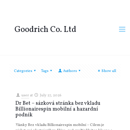
Goodrich Co. Ltd
Categories
Tags
Authors
Show all
user
at
July 27, 2026
Dr Bet – sázková stránka bez vkladu
Billionairespin mobilní a hazardní
podnik
?lánky Bez vkladu Billionairespin mobilní – Cílem je