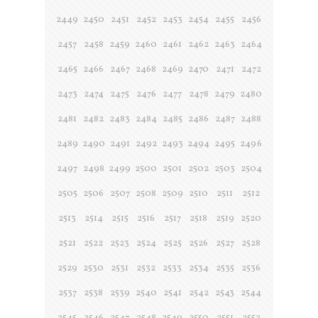
2449
2450
2451
2452
2453
2454
2455
2456
2457
2458
2459
2460
2461
2462
2463
2464
2465
2466
2467
2468
2469
2470
2471
2472
2473
2474
2475
2476
2477
2478
2479
2480
2481
2482
2483
2484
2485
2486
2487
2488
2489
2490
2491
2492
2493
2494
2495
2496
2497
2498
2499
2500
2501
2502
2503
2504
2505
2506
2507
2508
2509
2510
2511
2512
2513
2514
2515
2516
2517
2518
2519
2520
2521
2522
2523
2524
2525
2526
2527
2528
2529
2530
2531
2532
2533
2534
2535
2536
2537
2538
2539
2540
2541
2542
2543
2544