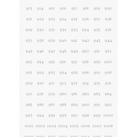
913
914
915
916
917
918
919
920
921
922
923
924
925
926
927
928
929
930
931
932
933
934
935
936
937
938
939
940
941
942
943
944
945
946
947
948
949
950
951
952
953
954
955
956
957
958
959
960
961
962
963
964
965
966
967
968
969
970
971
972
973
974
975
976
977
978
979
980
981
982
983
984
985
986
987
988
989
990
991
992
993
994
995
996
997
998
999
1000
1001
1002
1003
1004
1005
1006
1007
1008