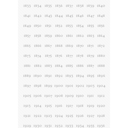
1833
1834
1835
1836
1837
1838
1839
1840
1841
1842
1843
1844
1845
1846
1847
1848
1849
1850
1851
1852
1853
1854
1855
1856
1857
1858
1859
1860
1861
1862
1863
1864
1865
1866
1867
1868
1869
1870
1871
1872
1873
1874
1875
1876
1877
1878
1879
1880
1881
1882
1883
1884
1885
1886
1887
1888
1889
1890
1891
1892
1893
1894
1895
1896
1897
1898
1899
1900
1901
1902
1903
1904
1905
1906
1907
1908
1909
1910
1911
1912
1913
1914
1915
1916
1917
1918
1919
1920
1921
1922
1923
1924
1925
1926
1927
1928
1929
1930
1931
1932
1933
1934
1935
1936