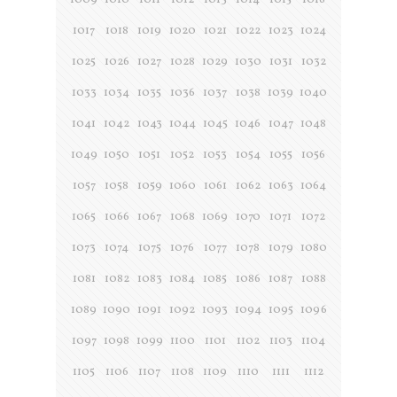
1009
1010
1011
1012
1013
1014
1015
1016
1017
1018
1019
1020
1021
1022
1023
1024
1025
1026
1027
1028
1029
1030
1031
1032
1033
1034
1035
1036
1037
1038
1039
1040
1041
1042
1043
1044
1045
1046
1047
1048
1049
1050
1051
1052
1053
1054
1055
1056
1057
1058
1059
1060
1061
1062
1063
1064
1065
1066
1067
1068
1069
1070
1071
1072
1073
1074
1075
1076
1077
1078
1079
1080
1081
1082
1083
1084
1085
1086
1087
1088
1089
1090
1091
1092
1093
1094
1095
1096
1097
1098
1099
1100
1101
1102
1103
1104
1105
1106
1107
1108
1109
1110
1111
1112