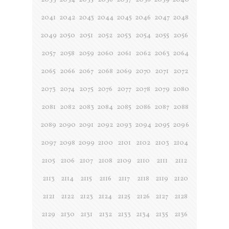
2033
2034
2035
2036
2037
2038
2039
2040
2041
2042
2043
2044
2045
2046
2047
2048
2049
2050
2051
2052
2053
2054
2055
2056
2057
2058
2059
2060
2061
2062
2063
2064
2065
2066
2067
2068
2069
2070
2071
2072
2073
2074
2075
2076
2077
2078
2079
2080
2081
2082
2083
2084
2085
2086
2087
2088
2089
2090
2091
2092
2093
2094
2095
2096
2097
2098
2099
2100
2101
2102
2103
2104
2105
2106
2107
2108
2109
2110
2111
2112
2113
2114
2115
2116
2117
2118
2119
2120
2121
2122
2123
2124
2125
2126
2127
2128
2129
2130
2131
2132
2133
2134
2135
2136