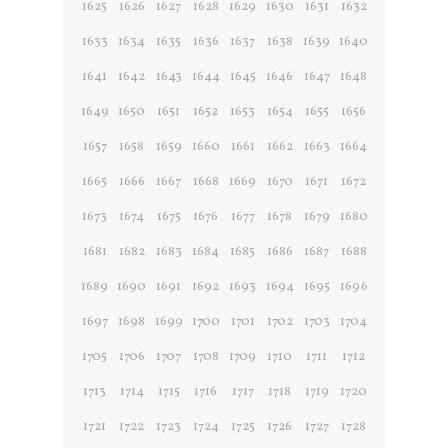
1625
1626
1627
1628
1629
1630
1631
1632
1633
1634
1635
1636
1637
1638
1639
1640
1641
1642
1643
1644
1645
1646
1647
1648
1649
1650
1651
1652
1653
1654
1655
1656
1657
1658
1659
1660
1661
1662
1663
1664
1665
1666
1667
1668
1669
1670
1671
1672
1673
1674
1675
1676
1677
1678
1679
1680
1681
1682
1683
1684
1685
1686
1687
1688
1689
1690
1691
1692
1693
1694
1695
1696
1697
1698
1699
1700
1701
1702
1703
1704
1705
1706
1707
1708
1709
1710
1711
1712
1713
1714
1715
1716
1717
1718
1719
1720
1721
1722
1723
1724
1725
1726
1727
1728