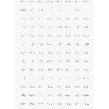
601
602
603
604
605
606
607
608
609
610
611
612
613
614
615
616
617
618
619
620
621
622
623
624
625
626
627
628
629
630
631
632
633
634
635
636
637
638
639
640
641
642
643
644
645
646
647
648
649
650
651
652
653
654
655
656
657
658
659
660
661
662
663
664
665
666
667
668
669
670
671
672
673
674
675
676
677
678
679
680
681
682
683
684
685
686
687
688
689
690
691
692
693
694
695
696
697
698
699
700
701
702
703
704