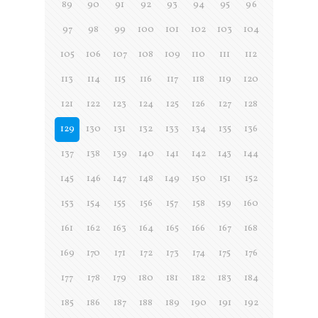
89
90
91
92
93
94
95
96
97
98
99
100
101
102
103
104
105
106
107
108
109
110
111
112
113
114
115
116
117
118
119
120
121
122
123
124
125
126
127
128
129
130
131
132
133
134
135
136
137
138
139
140
141
142
143
144
145
146
147
148
149
150
151
152
153
154
155
156
157
158
159
160
161
162
163
164
165
166
167
168
169
170
171
172
173
174
175
176
177
178
179
180
181
182
183
184
185
186
187
188
189
190
191
192