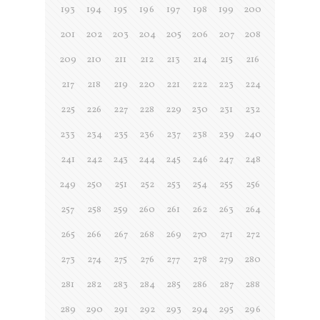
193
194
195
196
197
198
199
200
201
202
203
204
205
206
207
208
209
210
211
212
213
214
215
216
217
218
219
220
221
222
223
224
225
226
227
228
229
230
231
232
233
234
235
236
237
238
239
240
241
242
243
244
245
246
247
248
249
250
251
252
253
254
255
256
257
258
259
260
261
262
263
264
265
266
267
268
269
270
271
272
273
274
275
276
277
278
279
280
281
282
283
284
285
286
287
288
289
290
291
292
293
294
295
296