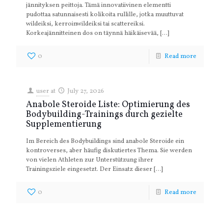
jännityksen peittoja. Tämä innovatiivinen elementti
pudottaa satunnaisesti kolikoita rullille, jotka muuttuvat
wildeiksi, kerroinwildeiksi tai scattereiksi.
Korkeajännitteinen dos on täynnä häikäisevää,
[…]
0
Read more
user
at
July 27, 2026
Anabole Steroide Liste: Optimierung des
Bodybuilding-Trainings durch gezielte
Supplementierung
Im Bereich des Bodybuildings sind anabole Steroide ein
kontroverses, aber häufig diskutiertes Thema. Sie werden
von vielen Athleten zur Unterstützung ihrer
Trainingsziele eingesetzt. Der Einsatz dieser
[…]
0
Read more