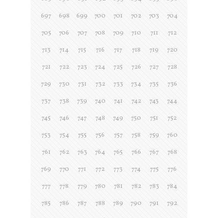
697
698
699
700
701
702
703
704
705
706
707
708
709
710
711
712
713
714
715
716
717
718
719
720
721
722
723
724
725
726
727
728
729
730
731
732
733
734
735
736
737
738
739
740
741
742
743
744
745
746
747
748
749
750
751
752
753
754
755
756
757
758
759
760
761
762
763
764
765
766
767
768
769
770
771
772
773
774
775
776
777
778
779
780
781
782
783
784
785
786
787
788
789
790
791
792