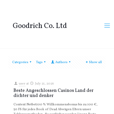
Goodrich Co. Ltd
Categories
Tags
Authors
Show all
user
at
July 21, 2026
Beste Angeschlossen Casinos Land der
dichter und denker
Content Netbet100 % Willkommensbonus bis zu 100 €,
50 FS für jedes Book of Dead Abwägen Eltern unser