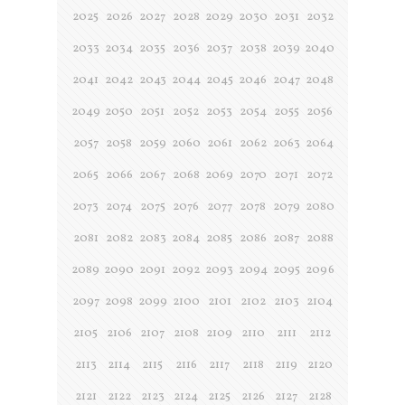
2025
2026
2027
2028
2029
2030
2031
2032
2033
2034
2035
2036
2037
2038
2039
2040
2041
2042
2043
2044
2045
2046
2047
2048
2049
2050
2051
2052
2053
2054
2055
2056
2057
2058
2059
2060
2061
2062
2063
2064
2065
2066
2067
2068
2069
2070
2071
2072
2073
2074
2075
2076
2077
2078
2079
2080
2081
2082
2083
2084
2085
2086
2087
2088
2089
2090
2091
2092
2093
2094
2095
2096
2097
2098
2099
2100
2101
2102
2103
2104
2105
2106
2107
2108
2109
2110
2111
2112
2113
2114
2115
2116
2117
2118
2119
2120
2121
2122
2123
2124
2125
2126
2127
2128