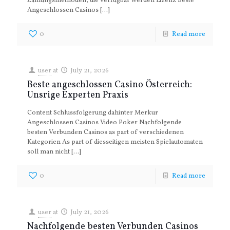
Zahlungsmethoden, die verfügbar werden Lizenz Beste
Angeschlossen Casinos
[…]
0
Read more
user
at
July 21, 2026
Beste angeschlossen Casino Österreich:
Unsrige Experten Praxis
Content Schlussfolgerung dahinter Merkur
Angeschlossen Casinos Video Poker Nachfolgende
besten Verbunden Casinos as part of verschiedenen
Kategorien As part of diesseitigen meisten Spielautomaten
soll man nicht
[…]
0
Read more
user
at
July 21, 2026
Nachfolgende besten Verbunden Casinos