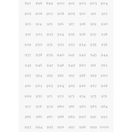
897
898
899
900
901
902
903
904
905
906
907
908
909
910
911
912
913
914
915
916
917
918
919
920
921
922
923
924
925
926
927
928
929
930
931
932
933
934
935
936
937
938
939
940
941
942
943
944
945
946
947
948
949
950
951
952
953
954
955
956
957
958
959
960
961
962
963
964
965
966
967
968
969
970
971
972
973
974
975
976
977
978
979
980
981
982
983
984
985
986
987
988
989
990
991
992
993
994
995
996
997
998
999
1000