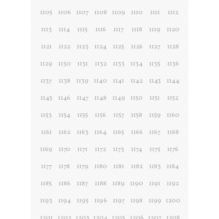
1105
1106
1107
1108
1109
1110
1111
1112
1113
1114
1115
1116
1117
1118
1119
1120
1121
1122
1123
1124
1125
1126
1127
1128
1129
1130
1131
1132
1133
1134
1135
1136
1137
1138
1139
1140
1141
1142
1143
1144
1145
1146
1147
1148
1149
1150
1151
1152
1153
1154
1155
1156
1157
1158
1159
1160
1161
1162
1163
1164
1165
1166
1167
1168
1169
1170
1171
1172
1173
1174
1175
1176
1177
1178
1179
1180
1181
1182
1183
1184
1185
1186
1187
1188
1189
1190
1191
1192
1193
1194
1195
1196
1197
1198
1199
1200
1201
1202
1203
1204
1205
1206
1207
1208