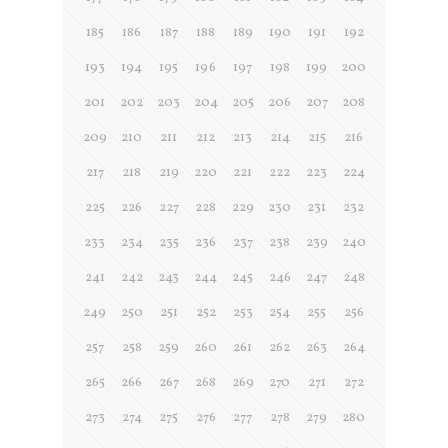
185
186
187
188
189
190
191
192
193
194
195
196
197
198
199
200
201
202
203
204
205
206
207
208
209
210
211
212
213
214
215
216
217
218
219
220
221
222
223
224
225
226
227
228
229
230
231
232
233
234
235
236
237
238
239
240
241
242
243
244
245
246
247
248
249
250
251
252
253
254
255
256
257
258
259
260
261
262
263
264
265
266
267
268
269
270
271
272
273
274
275
276
277
278
279
280