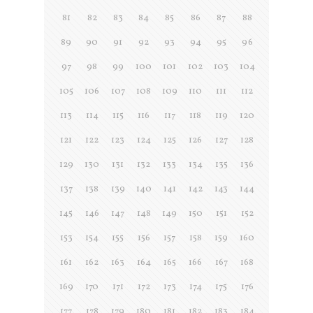
81
82
83
84
85
86
87
88
89
90
91
92
93
94
95
96
97
98
99
100
101
102
103
104
105
106
107
108
109
110
111
112
113
114
115
116
117
118
119
120
121
122
123
124
125
126
127
128
129
130
131
132
133
134
135
136
137
138
139
140
141
142
143
144
145
146
147
148
149
150
151
152
153
154
155
156
157
158
159
160
161
162
163
164
165
166
167
168
169
170
171
172
173
174
175
176
177
178
179
180
181
182
183
184