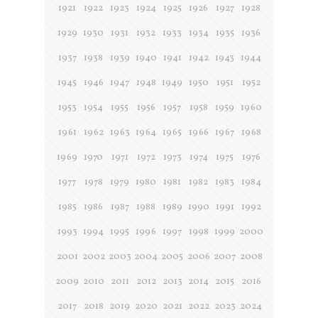
1921
1922
1923
1924
1925
1926
1927
1928
1929
1930
1931
1932
1933
1934
1935
1936
1937
1938
1939
1940
1941
1942
1943
1944
1945
1946
1947
1948
1949
1950
1951
1952
1953
1954
1955
1956
1957
1958
1959
1960
1961
1962
1963
1964
1965
1966
1967
1968
1969
1970
1971
1972
1973
1974
1975
1976
1977
1978
1979
1980
1981
1982
1983
1984
1985
1986
1987
1988
1989
1990
1991
1992
1993
1994
1995
1996
1997
1998
1999
2000
2001
2002
2003
2004
2005
2006
2007
2008
2009
2010
2011
2012
2013
2014
2015
2016
2017
2018
2019
2020
2021
2022
2023
2024