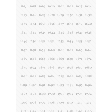
1617
1618
1619
1620
1621
1622
1623
1624
1625
1626
1627
1628
1629
1630
1631
1632
1633
1634
1635
1636
1637
1638
1639
1640
1641
1642
1643
1644
1645
1646
1647
1648
1649
1650
1651
1652
1653
1654
1655
1656
1657
1658
1659
1660
1661
1662
1663
1664
1665
1666
1667
1668
1669
1670
1671
1672
1673
1674
1675
1676
1677
1678
1679
1680
1681
1682
1683
1684
1685
1686
1687
1688
1689
1690
1691
1692
1693
1694
1695
1696
1697
1698
1699
1700
1701
1702
1703
1704
1705
1706
1707
1708
1709
1710
1711
1712
1713
1714
1715
1716
1717
1718
1719
1720