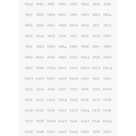
1849
1850
1851
1852
1853
1854
1855
1856
1857
1858
1859
1860
1861
1862
1863
1864
1865
1866
1867
1868
1869
1870
1871
1872
1873
1874
1875
1876
1877
1878
1879
1880
1881
1882
1883
1884
1885
1886
1887
1888
1889
1890
1891
1892
1893
1894
1895
1896
1897
1898
1899
1900
1901
1902
1903
1904
1905
1906
1907
1908
1909
1910
1911
1912
1913
1914
1915
1916
1917
1918
1919
1920
1921
1922
1923
1924
1925
1926
1927
1928
1929
1930
1931
1932
1933
1934
1935
1936
1937
1938
1939
1940
1941
1942
1943
1944
1945
1946
1947
1948
1949
1950
1951
1952