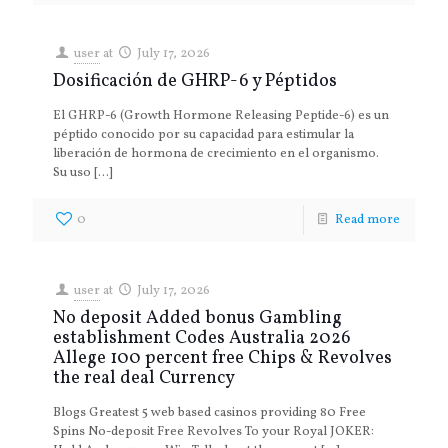
user
at
July 17, 2026
Dosificación de GHRP-6 y Péptidos
El GHRP-6 (Growth Hormone Releasing Peptide-6) es un
péptido conocido por su capacidad para estimular la
liberación de hormona de crecimiento en el organismo.
Su uso
[…]
0
Read more
user
at
July 17, 2026
No deposit Added bonus Gambling
establishment Codes Australia 2026
Allege 100 percent free Chips & Revolves
the real deal Currency
Blogs Greatest 5 web based casinos providing 80 Free
Spins No-deposit Free Revolves To your Royal JOKER: