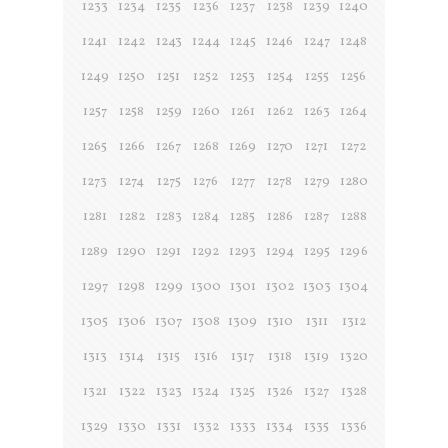
1233
1234
1235
1236
1237
1238
1239
1240
1241
1242
1243
1244
1245
1246
1247
1248
1249
1250
1251
1252
1253
1254
1255
1256
1257
1258
1259
1260
1261
1262
1263
1264
1265
1266
1267
1268
1269
1270
1271
1272
1273
1274
1275
1276
1277
1278
1279
1280
1281
1282
1283
1284
1285
1286
1287
1288
1289
1290
1291
1292
1293
1294
1295
1296
1297
1298
1299
1300
1301
1302
1303
1304
1305
1306
1307
1308
1309
1310
1311
1312
1313
1314
1315
1316
1317
1318
1319
1320
1321
1322
1323
1324
1325
1326
1327
1328
1329
1330
1331
1332
1333
1334
1335
1336