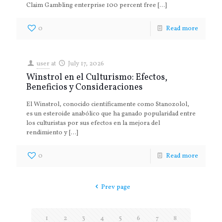
Claim Gambling enterprise 100 percent free
[…]
0
Read more
user
at
July 17, 2026
Winstrol en el Culturismo: Efectos,
Beneficios y Consideraciones
El Winstrol, conocido científicamente como Stanozolol,
es un esteroide anabólico que ha ganado popularidad entre
los culturistas por sus efectos en la mejora del
rendimiento y
[…]
0
Read more
Prev page
1
2
3
4
5
6
7
8