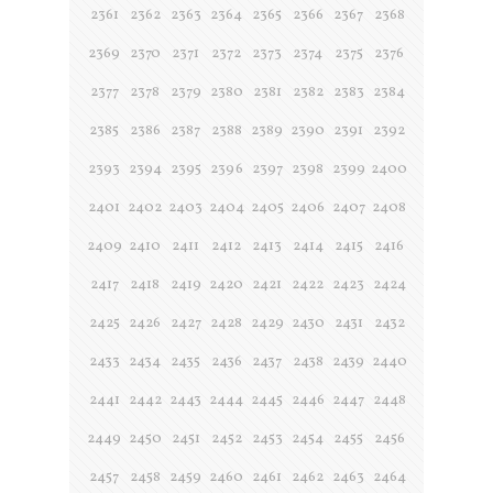
2361
2362
2363
2364
2365
2366
2367
2368
2369
2370
2371
2372
2373
2374
2375
2376
2377
2378
2379
2380
2381
2382
2383
2384
2385
2386
2387
2388
2389
2390
2391
2392
2393
2394
2395
2396
2397
2398
2399
2400
2401
2402
2403
2404
2405
2406
2407
2408
2409
2410
2411
2412
2413
2414
2415
2416
2417
2418
2419
2420
2421
2422
2423
2424
2425
2426
2427
2428
2429
2430
2431
2432
2433
2434
2435
2436
2437
2438
2439
2440
2441
2442
2443
2444
2445
2446
2447
2448
2449
2450
2451
2452
2453
2454
2455
2456
2457
2458
2459
2460
2461
2462
2463
2464