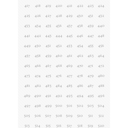
417
418
419
420
421
422
423
424
425
426
427
428
429
430
431
432
433
434
435
436
437
438
439
440
441
442
443
444
445
446
447
448
449
450
451
452
453
454
455
456
457
458
459
460
461
462
463
464
465
466
467
468
469
470
471
472
473
474
475
476
477
478
479
480
481
482
483
484
485
486
487
488
489
490
491
492
493
494
495
496
497
498
499
500
501
502
503
504
505
506
507
508
509
510
511
512
513
514
515
516
517
518
519
520