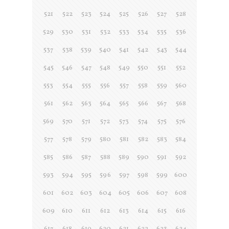
521
522
523
524
525
526
527
528
529
530
531
532
533
534
535
536
537
538
539
540
541
542
543
544
545
546
547
548
549
550
551
552
553
554
555
556
557
558
559
560
561
562
563
564
565
566
567
568
569
570
571
572
573
574
575
576
577
578
579
580
581
582
583
584
585
586
587
588
589
590
591
592
593
594
595
596
597
598
599
600
601
602
603
604
605
606
607
608
609
610
611
612
613
614
615
616