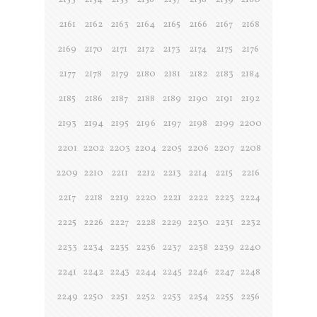
2153
2154
2155
2156
2157
2158
2159
2160
2161
2162
2163
2164
2165
2166
2167
2168
2169
2170
2171
2172
2173
2174
2175
2176
2177
2178
2179
2180
2181
2182
2183
2184
2185
2186
2187
2188
2189
2190
2191
2192
2193
2194
2195
2196
2197
2198
2199
2200
2201
2202
2203
2204
2205
2206
2207
2208
2209
2210
2211
2212
2213
2214
2215
2216
2217
2218
2219
2220
2221
2222
2223
2224
2225
2226
2227
2228
2229
2230
2231
2232
2233
2234
2235
2236
2237
2238
2239
2240
2241
2242
2243
2244
2245
2246
2247
2248
2249
2250
2251
2252
2253
2254
2255
2256