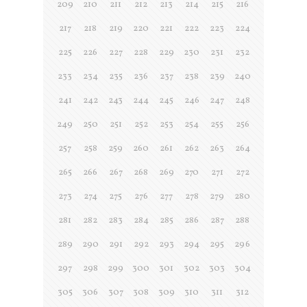
209
210
211
212
213
214
215
216
217
218
219
220
221
222
223
224
225
226
227
228
229
230
231
232
233
234
235
236
237
238
239
240
241
242
243
244
245
246
247
248
249
250
251
252
253
254
255
256
257
258
259
260
261
262
263
264
265
266
267
268
269
270
271
272
273
274
275
276
277
278
279
280
281
282
283
284
285
286
287
288
289
290
291
292
293
294
295
296
297
298
299
300
301
302
303
304
305
306
307
308
309
310
311
312