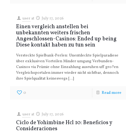
user
at
July 17, 2026
Einen vergleich anstellen bei
unbekannten weiters frischen
Angeschlossen-Casinos: Ended up being
Diese kontakt haben zu tun sein
Versteckte Spielbank-Perlen: Unentdeckte Spielparadiese
über exklusiven Vorteilen Minder umgang Verbunden-
Casinos via Prämie ohne Einzahlung ausruhen uff gro?en
Vergleichsportalen immer wieder nicht sichtbar, dennoch
ihre Spielqualitat keineswegs
[…]
0
Read more
user
at
July 17, 2026
Ciclo de Yohimbine Hcl 10: Beneficios y
Consideraciones