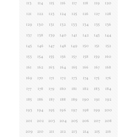
113
114
115
116
117
118
119
120
121
122
123
124
125
126
127
128
129
130
131
132
133
134
135
136
137
138
139
140
141
142
143
144
145
146
147
148
149
150
151
152
153
154
155
156
157
158
159
160
161
162
163
164
165
166
167
168
169
170
171
172
173
174
175
176
177
178
179
180
181
182
183
184
185
186
187
188
189
190
191
192
193
194
195
196
197
198
199
200
201
202
203
204
205
206
207
208
209
210
211
212
213
214
215
216