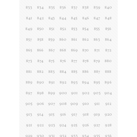
833
834
835
836
837
838
839
840
841
842
843
844
845
846
847
848
849
850
851
852
853
854
855
856
857
858
859
860
861
862
863
864
865
866
867
868
869
870
871
872
873
874
875
876
877
878
879
880
881
882
883
884
885
886
887
888
889
890
891
892
893
894
895
896
897
898
899
900
901
902
903
904
905
906
907
908
909
910
911
912
913
914
915
916
917
918
919
920
921
922
923
924
925
926
927
928
929
930
931
932
933
934
935
936