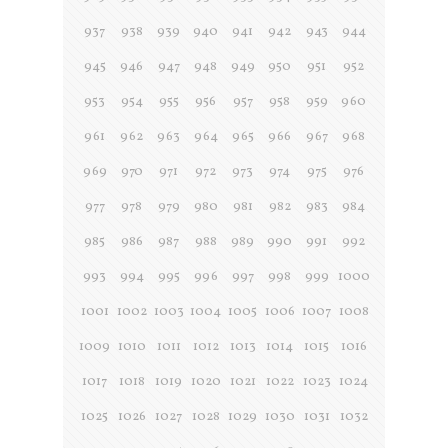
937
938
939
940
941
942
943
944
945
946
947
948
949
950
951
952
953
954
955
956
957
958
959
960
961
962
963
964
965
966
967
968
969
970
971
972
973
974
975
976
977
978
979
980
981
982
983
984
985
986
987
988
989
990
991
992
993
994
995
996
997
998
999
1000
1001
1002
1003
1004
1005
1006
1007
1008
1009
1010
1011
1012
1013
1014
1015
1016
1017
1018
1019
1020
1021
1022
1023
1024
1025
1026
1027
1028
1029
1030
1031
1032