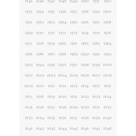
1545
1546
1547
1548
1549
1550
1551
1552
1553
1554
1555
1556
1557
1558
1559
1560
1561
1562
1563
1564
1565
1566
1567
1568
1569
1570
1571
1572
1573
1574
1575
1576
1577
1578
1579
1580
1581
1582
1583
1584
1585
1586
1587
1588
1589
1590
1591
1592
1593
1594
1595
1596
1597
1598
1599
1600
1601
1602
1603
1604
1605
1606
1607
1608
1609
1610
1611
1612
1613
1614
1615
1616
1617
1618
1619
1620
1621
1622
1623
1624
1625
1626
1627
1628
1629
1630
1631
1632
1633
1634
1635
1636
1637
1638
1639
1640
1641
1642
1643
1644
1645
1646
1647
1648