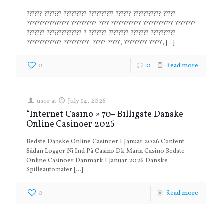
?????? ??????? ????????? ?????????? ?????? ??????????? ?????
????????????????? ?????????? ???? ???????????? ???????????? ????????
??????? ?????????????? ? ??????? ???????? ??????? ??????????
?????????????? ??????????. ????? ?????, ????????? ?????,
[…]
0
0
Read more
user
at
July 14, 2026
“Internet Casino » 70+ Billigste Danske
Online Casinoer 2026
Bedste Danske Online Casinoer I Januar 2026 Content
Sådan Logger Ni Ind På Casino Dk Maria Casino Bedste
Online Casinoer Danmark I Januar 2026 Danske
Spilleautomater
[…]
0
Read more