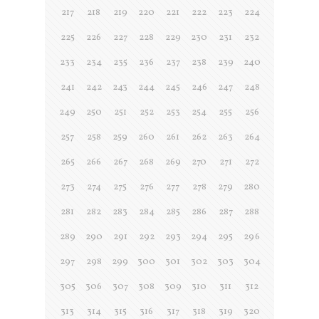
217
218
219
220
221
222
223
224
225
226
227
228
229
230
231
232
233
234
235
236
237
238
239
240
241
242
243
244
245
246
247
248
249
250
251
252
253
254
255
256
257
258
259
260
261
262
263
264
265
266
267
268
269
270
271
272
273
274
275
276
277
278
279
280
281
282
283
284
285
286
287
288
289
290
291
292
293
294
295
296
297
298
299
300
301
302
303
304
305
306
307
308
309
310
311
312
313
314
315
316
317
318
319
320