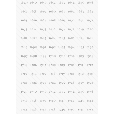
1649
1650
1651
1652
1653
1654
1655
1656
1657
1658
1659
1660
1661
1662
1663
1664
1665
1666
1667
1668
1669
1670
1671
1672
1673
1674
1675
1676
1677
1678
1679
1680
1681
1682
1683
1684
1685
1686
1687
1688
1689
1690
1691
1692
1693
1694
1695
1696
1697
1698
1699
1700
1701
1702
1703
1704
1705
1706
1707
1708
1709
1710
1711
1712
1713
1714
1715
1716
1717
1718
1719
1720
1721
1722
1723
1724
1725
1726
1727
1728
1729
1730
1731
1732
1733
1734
1735
1736
1737
1738
1739
1740
1741
1742
1743
1744
1745
1746
1747
1748
1749
1750
1751
1752