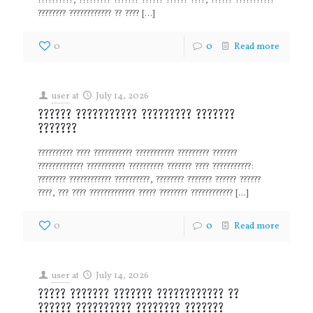
??????????, ????????? ??????? ?????? ?????? ????, ?????? ???????????
???????? ???????????? ?? ????
[…]
0
0
Read more
user
at
July 14, 2026
?????? ??????????? ????????? ???????
???????
?????????? ???? ??????????? ??????????? ????????? ???????
????????????? ??????????? ?????????? ??????? ???? ???????????:
???????? ???????????? ??????????, ???????? ??????? ?????? ??????
????, ??? ???? ????????????? ????? ???????? ????????????
[…]
0
0
Read more
user
at
July 14, 2026
????? ??????? ??????? ???????????? ??
?????? ?????????? ???????? ???????