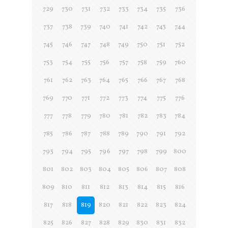
729
730
731
732
733
734
735
736
737
738
739
740
741
742
743
744
745
746
747
748
749
750
751
752
753
754
755
756
757
758
759
760
761
762
763
764
765
766
767
768
769
770
771
772
773
774
775
776
777
778
779
780
781
782
783
784
785
786
787
788
789
790
791
792
793
794
795
796
797
798
799
800
801
802
803
804
805
806
807
808
809
810
811
812
813
814
815
816
817
818
819
820
821
822
823
824
825
826
827
828
829
830
831
832