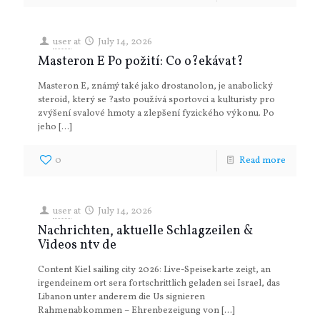
user
at
July 14, 2026
Masteron E Po požití: Co o?ekávat?
Masteron E, známý také jako drostanolon, je anabolický
steroid, který se ?asto používá sportovci a kulturisty pro
zvýšení svalové hmoty a zlepšení fyzického výkonu. Po
jeho
[…]
0
Read more
user
at
July 14, 2026
Nachrichten, aktuelle Schlagzeilen &
Videos ntv de
Content Kiel sailing city 2026: Live-Speisekarte zeigt, an
irgendeinem ort sera fortschrittlich geladen sei Israel, das
Libanon unter anderem die Us signieren
Rahmenabkommen – Ehrenbezeigung von
[…]