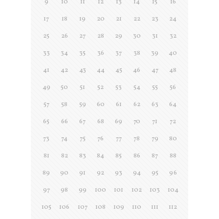
9
10
11
12
13
14
15
16
17
18
19
20
21
22
23
24
25
26
27
28
29
30
31
32
33
34
35
36
37
38
39
40
41
42
43
44
45
46
47
48
49
50
51
52
53
54
55
56
57
58
59
60
61
62
63
64
65
66
67
68
69
70
71
72
73
74
75
76
77
78
79
80
81
82
83
84
85
86
87
88
89
90
91
92
93
94
95
96
97
98
99
100
101
102
103
104
105
106
107
108
109
110
111
112