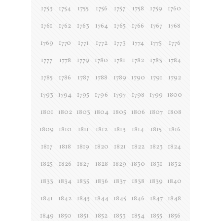
1753
1754
1755
1756
1757
1758
1759
1760
1761
1762
1763
1764
1765
1766
1767
1768
1769
1770
1771
1772
1773
1774
1775
1776
1777
1778
1779
1780
1781
1782
1783
1784
1785
1786
1787
1788
1789
1790
1791
1792
1793
1794
1795
1796
1797
1798
1799
1800
1801
1802
1803
1804
1805
1806
1807
1808
1809
1810
1811
1812
1813
1814
1815
1816
1817
1818
1819
1820
1821
1822
1823
1824
1825
1826
1827
1828
1829
1830
1831
1832
1833
1834
1835
1836
1837
1838
1839
1840
1841
1842
1843
1844
1845
1846
1847
1848
1849
1850
1851
1852
1853
1854
1855
1856