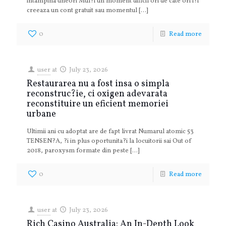
intampina uneori Mul?i un moment dificil ori de cate ori i?i
creeaza un cont gratuit sau momentul
[…]
0
Read more
user
at
July 23, 2026
Restaurarea nu a fost insa o simpla
reconstruc?ie, ci oxigen adevarata
reconstituire un eficient memoriei
urbane
Ultimii ani cu adoptat are de fapt livrat Numarul atomic 53
TENSEN?A, ?i in plus oportunita?i la locuitorii sai Out of
2018, paroxysm formate din peste
[…]
0
Read more
user
at
July 23, 2026
Rich Casino Australia: An In-Depth Look