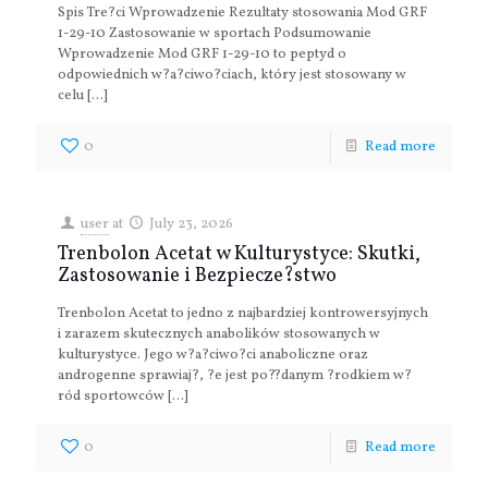
Spis Tre?ci Wprowadzenie Rezultaty stosowania Mod GRF
1-29-10 Zastosowanie w sportach Podsumowanie
Wprowadzenie Mod GRF 1-29-10 to peptyd o
odpowiednich w?a?ciwo?ciach, który jest stosowany w
celu
[…]
0
Read more
user
at
July 23, 2026
Trenbolon Acetat w Kulturystyce: Skutki,
Zastosowanie i Bezpiecze?stwo
Trenbolon Acetat to jedno z najbardziej kontrowersyjnych
i zarazem skutecznych anabolików stosowanych w
kulturystyce. Jego w?a?ciwo?ci anaboliczne oraz
androgenne sprawiaj?, ?e jest po??danym ?rodkiem w?
ród sportowców
[…]
0
Read more