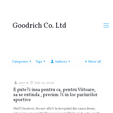
Goodrich Co. Ltd
Categories
Tags
Authors
Show all
user
at
July 23, 2026
E pute?i insa pentru ca, pentru Viitoare,
sa se extinda , precum ?i in loc pariurilor
sportive
Mul?i Jucatori, fiecare afla?i la inceputul din cauza drum,