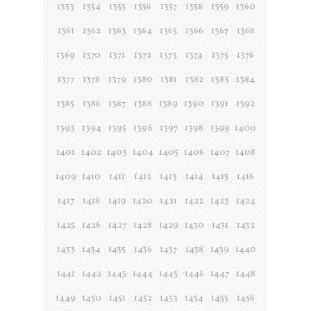
1353
1354
1355
1356
1357
1358
1359
1360
1361
1362
1363
1364
1365
1366
1367
1368
1369
1370
1371
1372
1373
1374
1375
1376
1377
1378
1379
1380
1381
1382
1383
1384
1385
1386
1387
1388
1389
1390
1391
1392
1393
1394
1395
1396
1397
1398
1399
1400
1401
1402
1403
1404
1405
1406
1407
1408
1409
1410
1411
1412
1413
1414
1415
1416
1417
1418
1419
1420
1421
1422
1423
1424
1425
1426
1427
1428
1429
1430
1431
1432
1433
1434
1435
1436
1437
1438
1439
1440
1441
1442
1443
1444
1445
1446
1447
1448
1449
1450
1451
1452
1453
1454
1455
1456