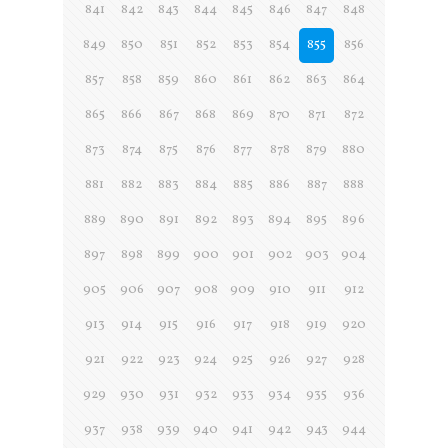
841
842
843
844
845
846
847
848
849
850
851
852
853
854
855
856
857
858
859
860
861
862
863
864
865
866
867
868
869
870
871
872
873
874
875
876
877
878
879
880
881
882
883
884
885
886
887
888
889
890
891
892
893
894
895
896
897
898
899
900
901
902
903
904
905
906
907
908
909
910
911
912
913
914
915
916
917
918
919
920
921
922
923
924
925
926
927
928
929
930
931
932
933
934
935
936
937
938
939
940
941
942
943
944