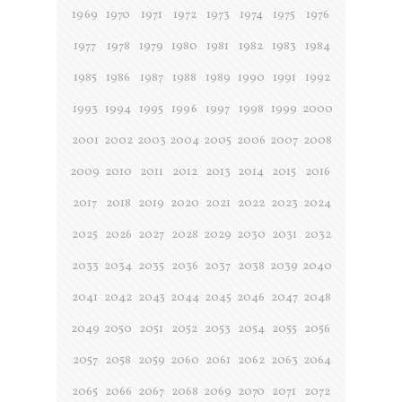
1969
1970
1971
1972
1973
1974
1975
1976
1977
1978
1979
1980
1981
1982
1983
1984
1985
1986
1987
1988
1989
1990
1991
1992
1993
1994
1995
1996
1997
1998
1999
2000
2001
2002
2003
2004
2005
2006
2007
2008
2009
2010
2011
2012
2013
2014
2015
2016
2017
2018
2019
2020
2021
2022
2023
2024
2025
2026
2027
2028
2029
2030
2031
2032
2033
2034
2035
2036
2037
2038
2039
2040
2041
2042
2043
2044
2045
2046
2047
2048
2049
2050
2051
2052
2053
2054
2055
2056
2057
2058
2059
2060
2061
2062
2063
2064
2065
2066
2067
2068
2069
2070
2071
2072