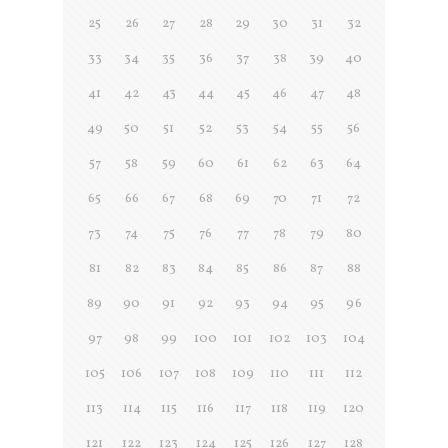
25
26
27
28
29
30
31
32
33
34
35
36
37
38
39
40
41
42
43
44
45
46
47
48
49
50
51
52
53
54
55
56
57
58
59
60
61
62
63
64
65
66
67
68
69
70
71
72
73
74
75
76
77
78
79
80
81
82
83
84
85
86
87
88
89
90
91
92
93
94
95
96
97
98
99
100
101
102
103
104
105
106
107
108
109
110
111
112
113
114
115
116
117
118
119
120
121
122
123
124
125
126
127
128