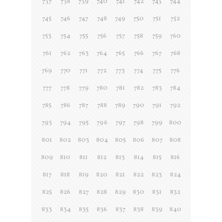
737
738
739
740
741
742
743
744
745
746
747
748
749
750
751
752
753
754
755
756
757
758
759
760
761
762
763
764
765
766
767
768
769
770
771
772
773
774
775
776
777
778
779
780
781
782
783
784
785
786
787
788
789
790
791
792
793
794
795
796
797
798
799
800
801
802
803
804
805
806
807
808
809
810
811
812
813
814
815
816
817
818
819
820
821
822
823
824
825
826
827
828
829
830
831
832
833
834
835
836
837
838
839
840