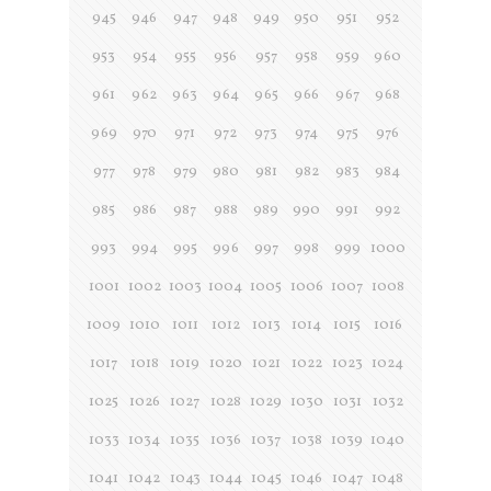
945
946
947
948
949
950
951
952
953
954
955
956
957
958
959
960
961
962
963
964
965
966
967
968
969
970
971
972
973
974
975
976
977
978
979
980
981
982
983
984
985
986
987
988
989
990
991
992
993
994
995
996
997
998
999
1000
1001
1002
1003
1004
1005
1006
1007
1008
1009
1010
1011
1012
1013
1014
1015
1016
1017
1018
1019
1020
1021
1022
1023
1024
1025
1026
1027
1028
1029
1030
1031
1032
1033
1034
1035
1036
1037
1038
1039
1040
1041
1042
1043
1044
1045
1046
1047
1048