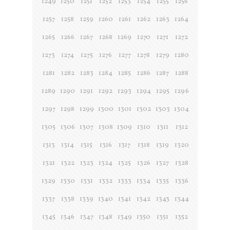
1249
1250
1251
1252
1253
1254
1255
1256
1257
1258
1259
1260
1261
1262
1263
1264
1265
1266
1267
1268
1269
1270
1271
1272
1273
1274
1275
1276
1277
1278
1279
1280
1281
1282
1283
1284
1285
1286
1287
1288
1289
1290
1291
1292
1293
1294
1295
1296
1297
1298
1299
1300
1301
1302
1303
1304
1305
1306
1307
1308
1309
1310
1311
1312
1313
1314
1315
1316
1317
1318
1319
1320
1321
1322
1323
1324
1325
1326
1327
1328
1329
1330
1331
1332
1333
1334
1335
1336
1337
1338
1339
1340
1341
1342
1343
1344
1345
1346
1347
1348
1349
1350
1351
1352