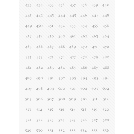
433
434
435
436
437
438
439
440
441
442
443
444
445
446
447
448
449
450
451
452
453
454
455
456
457
458
459
460
461
462
463
464
465
466
467
468
469
470
471
472
473
474
475
476
477
478
479
480
481
482
483
484
485
486
487
488
489
490
491
492
493
494
495
496
497
498
499
500
501
502
503
504
505
506
507
508
509
510
511
512
513
514
515
516
517
518
519
520
521
522
523
524
525
526
527
528
529
530
531
532
533
534
535
536