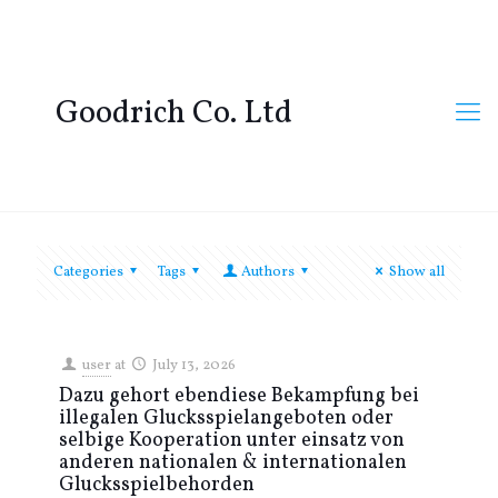
Goodrich Co. Ltd
Categories
Tags
Authors
Show all
user
at
July 13, 2026
Dazu gehort ebendiese Bekampfung bei
illegalen Glucksspielangeboten oder
selbige Kooperation unter einsatz von
anderen nationalen & internationalen
Glucksspielbehorden