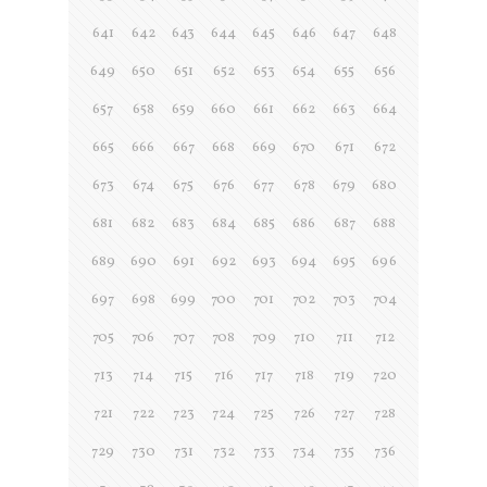
641
642
643
644
645
646
647
648
649
650
651
652
653
654
655
656
657
658
659
660
661
662
663
664
665
666
667
668
669
670
671
672
673
674
675
676
677
678
679
680
681
682
683
684
685
686
687
688
689
690
691
692
693
694
695
696
697
698
699
700
701
702
703
704
705
706
707
708
709
710
711
712
713
714
715
716
717
718
719
720
721
722
723
724
725
726
727
728
729
730
731
732
733
734
735
736