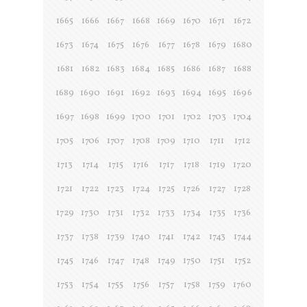
1665
1666
1667
1668
1669
1670
1671
1672
1673
1674
1675
1676
1677
1678
1679
1680
1681
1682
1683
1684
1685
1686
1687
1688
1689
1690
1691
1692
1693
1694
1695
1696
1697
1698
1699
1700
1701
1702
1703
1704
1705
1706
1707
1708
1709
1710
1711
1712
1713
1714
1715
1716
1717
1718
1719
1720
1721
1722
1723
1724
1725
1726
1727
1728
1729
1730
1731
1732
1733
1734
1735
1736
1737
1738
1739
1740
1741
1742
1743
1744
1745
1746
1747
1748
1749
1750
1751
1752
1753
1754
1755
1756
1757
1758
1759
1760