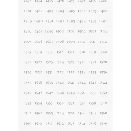
1473
1474
1475
1476
1477
1478
1479
1480
1481
1482
1483
1484
1485
1486
1487
1488
1489
1490
1491
1492
1493
1494
1495
1496
1497
1498
1499
1500
1501
1502
1503
1504
1505
1506
1507
1508
1509
1510
1511
1512
1513
1514
1515
1516
1517
1518
1519
1520
1521
1522
1523
1524
1525
1526
1527
1528
1529
1530
1531
1532
1533
1534
1535
1536
1537
1538
1539
1540
1541
1542
1543
1544
1545
1546
1547
1548
1549
1550
1551
1552
1553
1554
1555
1556
1557
1558
1559
1560
1561
1562
1563
1564
1565
1566
1567
1568
1569
1570
1571
1572
1573
1574
1575
1576