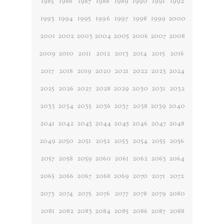
1985
1986
1987
1988
1989
1990
1991
1992
1993
1994
1995
1996
1997
1998
1999
2000
2001
2002
2003
2004
2005
2006
2007
2008
2009
2010
2011
2012
2013
2014
2015
2016
2017
2018
2019
2020
2021
2022
2023
2024
2025
2026
2027
2028
2029
2030
2031
2032
2033
2034
2035
2036
2037
2038
2039
2040
2041
2042
2043
2044
2045
2046
2047
2048
2049
2050
2051
2052
2053
2054
2055
2056
2057
2058
2059
2060
2061
2062
2063
2064
2065
2066
2067
2068
2069
2070
2071
2072
2073
2074
2075
2076
2077
2078
2079
2080
2081
2082
2083
2084
2085
2086
2087
2088