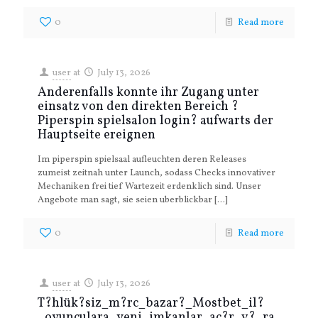
0
Read more
user
at
July 13, 2026
Anderenfalls konnte ihr Zugang unter
einsatz von den direkten Bereich ?
Piperspin spielsalon login? aufwarts der
Hauptseite ereignen
Im piperspin spielsaal aufleuchten deren Releases
zumeist zeitnah unter Launch, sodass Checks innovativer
Mechaniken frei tief Wartezeit erdenklich sind. Unser
Angebote man sagt, sie seien uberblickbar
[…]
0
Read more
user
at
July 13, 2026
T?hlük?siz_m?rc_bazar?_Mostbet_il?
_oyunçulara_yeni_imkanlar_aç?r_v?_ra