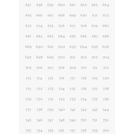
657
658
659
660
661
662
663
664
665
666
667
668
669
670
671
672
673
674
675
676
677
678
679
680
681
682
683
684
685
686
687
688
689
690
691
692
693
694
695
696
697
698
699
700
701
702
703
704
705
706
707
708
709
710
711
712
713
714
715
716
717
718
719
720
721
722
723
724
725
726
727
728
729
730
731
732
733
734
735
736
737
738
739
740
741
742
743
744
745
746
747
748
749
750
751
752
753
754
755
756
757
758
759
760