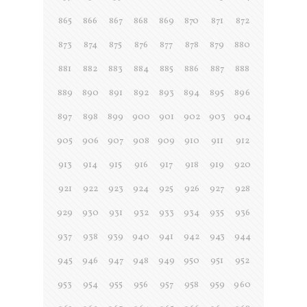
865
866
867
868
869
870
871
872
873
874
875
876
877
878
879
880
881
882
883
884
885
886
887
888
889
890
891
892
893
894
895
896
897
898
899
900
901
902
903
904
905
906
907
908
909
910
911
912
913
914
915
916
917
918
919
920
921
922
923
924
925
926
927
928
929
930
931
932
933
934
935
936
937
938
939
940
941
942
943
944
945
946
947
948
949
950
951
952
953
954
955
956
957
958
959
960