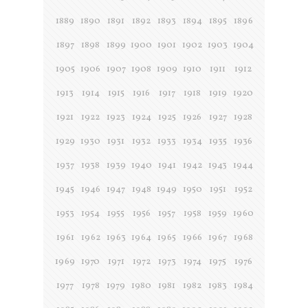
1889
1890
1891
1892
1893
1894
1895
1896
1897
1898
1899
1900
1901
1902
1903
1904
1905
1906
1907
1908
1909
1910
1911
1912
1913
1914
1915
1916
1917
1918
1919
1920
1921
1922
1923
1924
1925
1926
1927
1928
1929
1930
1931
1932
1933
1934
1935
1936
1937
1938
1939
1940
1941
1942
1943
1944
1945
1946
1947
1948
1949
1950
1951
1952
1953
1954
1955
1956
1957
1958
1959
1960
1961
1962
1963
1964
1965
1966
1967
1968
1969
1970
1971
1972
1973
1974
1975
1976
1977
1978
1979
1980
1981
1982
1983
1984