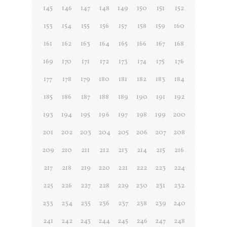
145
146
147
148
149
150
151
152
153
154
155
156
157
158
159
160
161
162
163
164
165
166
167
168
169
170
171
172
173
174
175
176
177
178
179
180
181
182
183
184
185
186
187
188
189
190
191
192
193
194
195
196
197
198
199
200
201
202
203
204
205
206
207
208
209
210
211
212
213
214
215
216
217
218
219
220
221
222
223
224
225
226
227
228
229
230
231
232
233
234
235
236
237
238
239
240
241
242
243
244
245
246
247
248