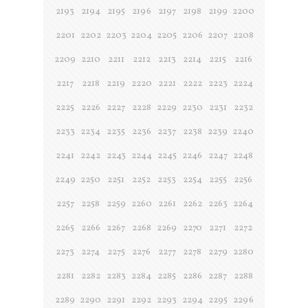
2193
2194
2195
2196
2197
2198
2199
2200
2201
2202
2203
2204
2205
2206
2207
2208
2209
2210
2211
2212
2213
2214
2215
2216
2217
2218
2219
2220
2221
2222
2223
2224
2225
2226
2227
2228
2229
2230
2231
2232
2233
2234
2235
2236
2237
2238
2239
2240
2241
2242
2243
2244
2245
2246
2247
2248
2249
2250
2251
2252
2253
2254
2255
2256
2257
2258
2259
2260
2261
2262
2263
2264
2265
2266
2267
2268
2269
2270
2271
2272
2273
2274
2275
2276
2277
2278
2279
2280
2281
2282
2283
2284
2285
2286
2287
2288
2289
2290
2291
2292
2293
2294
2295
2296