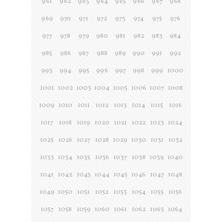
961
962
963
964
965
966
967
968
969
970
971
972
973
974
975
976
977
978
979
980
981
982
983
984
985
986
987
988
989
990
991
992
993
994
995
996
997
998
999
1000
1001
1002
1003
1004
1005
1006
1007
1008
1009
1010
1011
1012
1013
1014
1015
1016
1017
1018
1019
1020
1021
1022
1023
1024
1025
1026
1027
1028
1029
1030
1031
1032
1033
1034
1035
1036
1037
1038
1039
1040
1041
1042
1043
1044
1045
1046
1047
1048
1049
1050
1051
1052
1053
1054
1055
1056
1057
1058
1059
1060
1061
1062
1063
1064