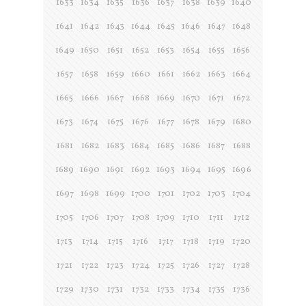
1633
1634
1635
1636
1637
1638
1639
1640
1641
1642
1643
1644
1645
1646
1647
1648
1649
1650
1651
1652
1653
1654
1655
1656
1657
1658
1659
1660
1661
1662
1663
1664
1665
1666
1667
1668
1669
1670
1671
1672
1673
1674
1675
1676
1677
1678
1679
1680
1681
1682
1683
1684
1685
1686
1687
1688
1689
1690
1691
1692
1693
1694
1695
1696
1697
1698
1699
1700
1701
1702
1703
1704
1705
1706
1707
1708
1709
1710
1711
1712
1713
1714
1715
1716
1717
1718
1719
1720
1721
1722
1723
1724
1725
1726
1727
1728
1729
1730
1731
1732
1733
1734
1735
1736