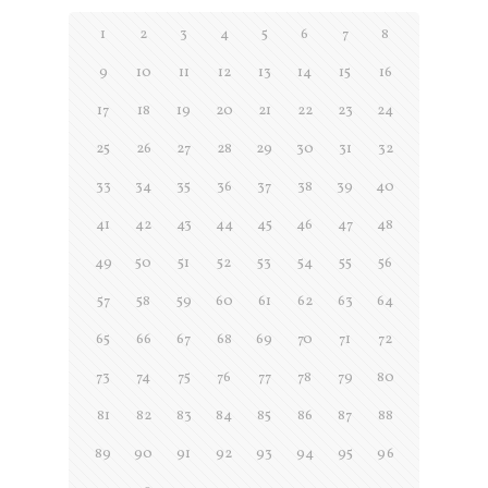
1
2
3
4
5
6
7
8
9
10
11
12
13
14
15
16
17
18
19
20
21
22
23
24
25
26
27
28
29
30
31
32
33
34
35
36
37
38
39
40
41
42
43
44
45
46
47
48
49
50
51
52
53
54
55
56
57
58
59
60
61
62
63
64
65
66
67
68
69
70
71
72
73
74
75
76
77
78
79
80
81
82
83
84
85
86
87
88
89
90
91
92
93
94
95
96