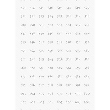
513
514
515
516
517
518
519
520
521
522
523
524
525
526
527
528
529
530
531
532
533
534
535
536
537
538
539
540
541
542
543
544
545
546
547
548
549
550
551
552
553
554
555
556
557
558
559
560
561
562
563
564
565
566
567
568
569
570
571
572
573
574
575
576
577
578
579
580
581
582
583
584
585
586
587
588
589
590
591
592
593
594
595
596
597
598
599
600
601
602
603
604
605
606
607
608