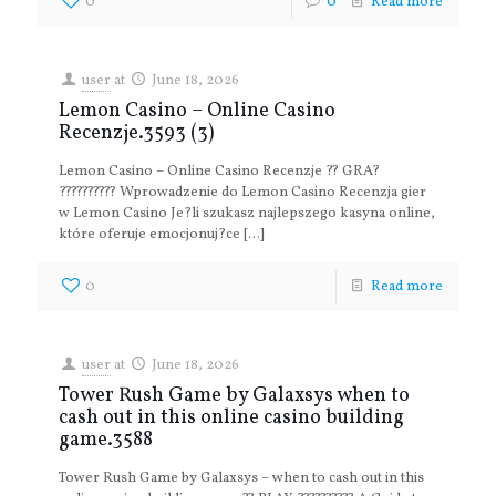
0
0
Read more
user
at
June 18, 2026
Lemon Casino – Online Casino
Recenzje.3593 (3)
Lemon Casino – Online Casino Recenzje ?? GRA?
?????????? Wprowadzenie do Lemon Casino Recenzja gier
w Lemon Casino Je?li szukasz najlepszego kasyna online,
które oferuje emocjonuj?ce
[…]
0
Read more
user
at
June 18, 2026
Tower Rush Game by Galaxsys when to
cash out in this online casino building
game.3588
Tower Rush Game by Galaxsys – when to cash out in this