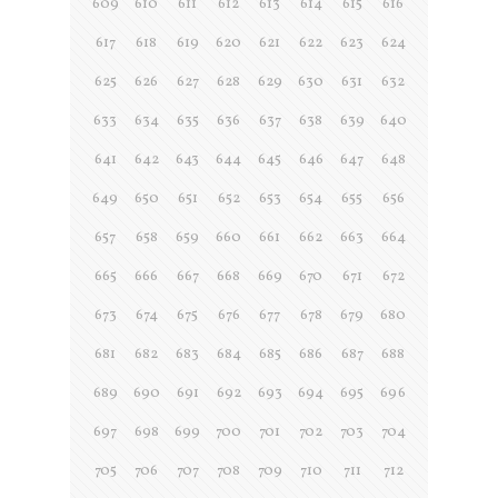
609
610
611
612
613
614
615
616
617
618
619
620
621
622
623
624
625
626
627
628
629
630
631
632
633
634
635
636
637
638
639
640
641
642
643
644
645
646
647
648
649
650
651
652
653
654
655
656
657
658
659
660
661
662
663
664
665
666
667
668
669
670
671
672
673
674
675
676
677
678
679
680
681
682
683
684
685
686
687
688
689
690
691
692
693
694
695
696
697
698
699
700
701
702
703
704
705
706
707
708
709
710
711
712