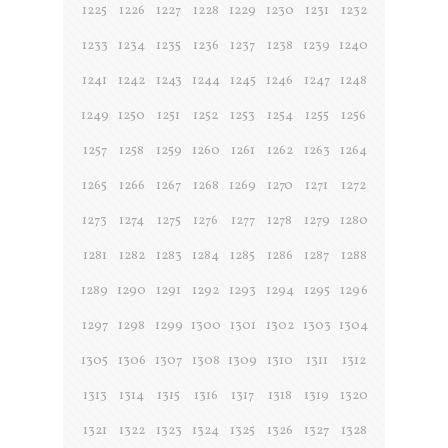
1225
1226
1227
1228
1229
1230
1231
1232
1233
1234
1235
1236
1237
1238
1239
1240
1241
1242
1243
1244
1245
1246
1247
1248
1249
1250
1251
1252
1253
1254
1255
1256
1257
1258
1259
1260
1261
1262
1263
1264
1265
1266
1267
1268
1269
1270
1271
1272
1273
1274
1275
1276
1277
1278
1279
1280
1281
1282
1283
1284
1285
1286
1287
1288
1289
1290
1291
1292
1293
1294
1295
1296
1297
1298
1299
1300
1301
1302
1303
1304
1305
1306
1307
1308
1309
1310
1311
1312
1313
1314
1315
1316
1317
1318
1319
1320
1321
1322
1323
1324
1325
1326
1327
1328