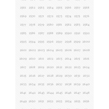
2561
2562
2563
2564
2565
2566
2567
2568
2569
2570
2571
2572
2573
2574
2575
2576
2577
2578
2579
2580
2581
2582
2583
2584
2585
2586
2587
2588
2589
2590
2591
2592
2593
2594
2595
2596
2597
2598
2599
2600
2601
2602
2603
2604
2605
2606
2607
2608
2609
2610
2611
2612
2613
2614
2615
2616
2617
2618
2619
2620
2621
2622
2623
2624
2625
2626
2627
2628
2629
2630
2631
2632
2633
2634
2635
2636
2637
2638
2639
2640
2641
2642
2643
2644
2645
2646
2647
2648
2649
2650
2651
2652
2653
2654
2655
2656