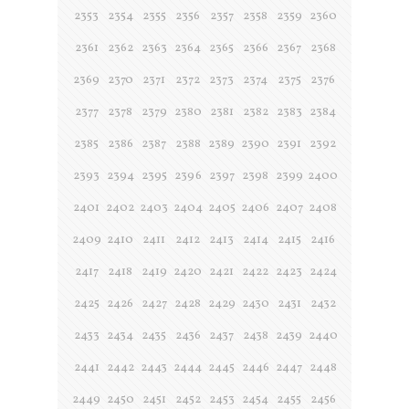
2353
2354
2355
2356
2357
2358
2359
2360
2361
2362
2363
2364
2365
2366
2367
2368
2369
2370
2371
2372
2373
2374
2375
2376
2377
2378
2379
2380
2381
2382
2383
2384
2385
2386
2387
2388
2389
2390
2391
2392
2393
2394
2395
2396
2397
2398
2399
2400
2401
2402
2403
2404
2405
2406
2407
2408
2409
2410
2411
2412
2413
2414
2415
2416
2417
2418
2419
2420
2421
2422
2423
2424
2425
2426
2427
2428
2429
2430
2431
2432
2433
2434
2435
2436
2437
2438
2439
2440
2441
2442
2443
2444
2445
2446
2447
2448
2449
2450
2451
2452
2453
2454
2455
2456