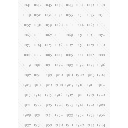
1841
1842
1843
1844
1845
1846
1847
1848
1849
1850
1851
1852
1853
1854
1855
1856
1857
1858
1859
1860
1861
1862
1863
1864
1865
1866
1867
1868
1869
1870
1871
1872
1873
1874
1875
1876
1877
1878
1879
1880
1881
1882
1883
1884
1885
1886
1887
1888
1889
1890
1891
1892
1893
1894
1895
1896
1897
1898
1899
1900
1901
1902
1903
1904
1905
1906
1907
1908
1909
1910
1911
1912
1913
1914
1915
1916
1917
1918
1919
1920
1921
1922
1923
1924
1925
1926
1927
1928
1929
1930
1931
1932
1933
1934
1935
1936
1937
1938
1939
1940
1941
1942
1943
1944