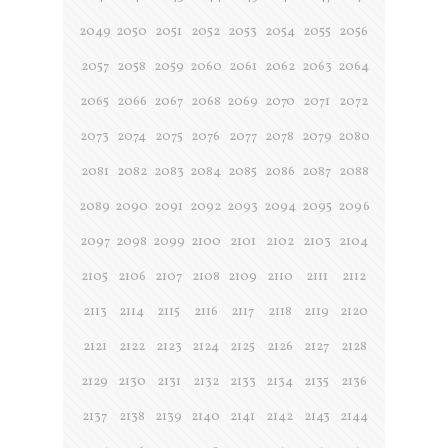
2049
2050
2051
2052
2053
2054
2055
2056
2057
2058
2059
2060
2061
2062
2063
2064
2065
2066
2067
2068
2069
2070
2071
2072
2073
2074
2075
2076
2077
2078
2079
2080
2081
2082
2083
2084
2085
2086
2087
2088
2089
2090
2091
2092
2093
2094
2095
2096
2097
2098
2099
2100
2101
2102
2103
2104
2105
2106
2107
2108
2109
2110
2111
2112
2113
2114
2115
2116
2117
2118
2119
2120
2121
2122
2123
2124
2125
2126
2127
2128
2129
2130
2131
2132
2133
2134
2135
2136
2137
2138
2139
2140
2141
2142
2143
2144