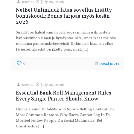
user
at
July 26, 2026
NetBet Unlimluck lataa sovellus Lisätty
bonuskoodi: Bonus tarjoaa myös kesän
2026
Sisältö Jos haluat vain hypätä suoraan näiden ilmaisten
kannustimien sisään ja hyödyntää niitä, on tärkeää mainita
muutama panostuskriteereistä: Unlimluck lataa sovellus
Järjestelmävedot on jätetty pois, mikä
[…]
0
Read more
user
at
July 26, 2026
Essential Bank Roll Management Rules
Every Single Punter Should Know
Online Casino In Addition To Sports Betting Content The
Most Common Reasons Why Users Cannot Log In To
Mostbet Follow People On Social Multimedia! Bet
Constructor
[…]