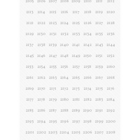
2105
2106
2107
2108
2109
2110
2111
2112
2113
2114
2115
2116
2117
2118
2119
2120
2121
2122
2123
2124
2125
2126
2127
2128
2129
2130
2131
2132
2133
2134
2135
2136
2137
2138
2139
2140
2141
2142
2143
2144
2145
2146
2147
2148
2149
2150
2151
2152
2153
2154
2155
2156
2157
2158
2159
2160
2161
2162
2163
2164
2165
2166
2167
2168
2169
2170
2171
2172
2173
2174
2175
2176
2177
2178
2179
2180
2181
2182
2183
2184
2185
2186
2187
2188
2189
2190
2191
2192
2193
2194
2195
2196
2197
2198
2199
2200
2201
2202
2203
2204
2205
2206
2207
2208