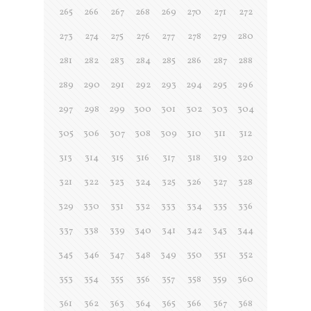
265
266
267
268
269
270
271
272
273
274
275
276
277
278
279
280
281
282
283
284
285
286
287
288
289
290
291
292
293
294
295
296
297
298
299
300
301
302
303
304
305
306
307
308
309
310
311
312
313
314
315
316
317
318
319
320
321
322
323
324
325
326
327
328
329
330
331
332
333
334
335
336
337
338
339
340
341
342
343
344
345
346
347
348
349
350
351
352
353
354
355
356
357
358
359
360
361
362
363
364
365
366
367
368