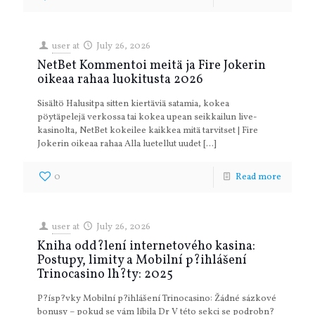
user
at
July 26, 2026
NetBet Kommentoi meitä ja Fire Jokerin
oikeaa rahaa luokitusta 2026
Sisältö Halusitpa sitten kiertäviä satamia, kokea
pöytäpelejä verkossa tai kokea upean seikkailun live-
kasinolta, NetBet kokeilee kaikkea mitä tarvitset | Fire
Jokerin oikeaa rahaa Alla luetellut uudet
[…]
0
Read more
user
at
July 26, 2026
Kniha odd?lení internetového kasina:
Postupy, limity a Mobilní p?ihlášení
Trinocasino lh?ty: 2025
P?ísp?vky Mobilní p?ihlášení Trinocasino: Žádné sázkové
bonusy – pokud se vám líbila Dr V této sekci se podrobn?