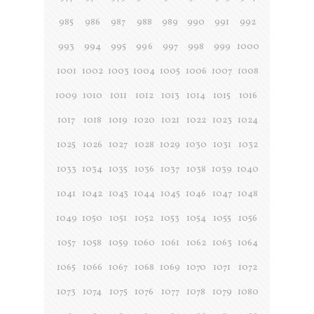
985
986
987
988
989
990
991
992
993
994
995
996
997
998
999
1000
1001
1002
1003
1004
1005
1006
1007
1008
1009
1010
1011
1012
1013
1014
1015
1016
1017
1018
1019
1020
1021
1022
1023
1024
1025
1026
1027
1028
1029
1030
1031
1032
1033
1034
1035
1036
1037
1038
1039
1040
1041
1042
1043
1044
1045
1046
1047
1048
1049
1050
1051
1052
1053
1054
1055
1056
1057
1058
1059
1060
1061
1062
1063
1064
1065
1066
1067
1068
1069
1070
1071
1072
1073
1074
1075
1076
1077
1078
1079
1080