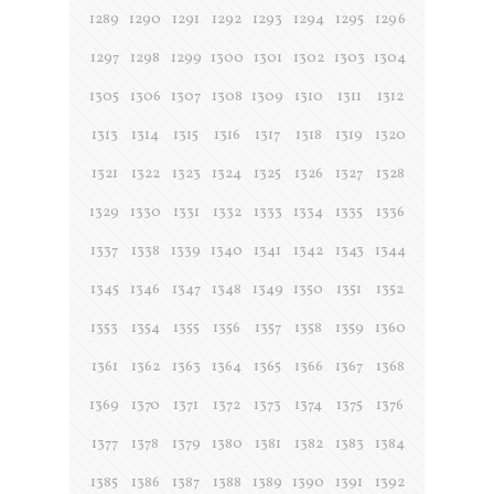
1289
1290
1291
1292
1293
1294
1295
1296
1297
1298
1299
1300
1301
1302
1303
1304
1305
1306
1307
1308
1309
1310
1311
1312
1313
1314
1315
1316
1317
1318
1319
1320
1321
1322
1323
1324
1325
1326
1327
1328
1329
1330
1331
1332
1333
1334
1335
1336
1337
1338
1339
1340
1341
1342
1343
1344
1345
1346
1347
1348
1349
1350
1351
1352
1353
1354
1355
1356
1357
1358
1359
1360
1361
1362
1363
1364
1365
1366
1367
1368
1369
1370
1371
1372
1373
1374
1375
1376
1377
1378
1379
1380
1381
1382
1383
1384
1385
1386
1387
1388
1389
1390
1391
1392