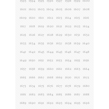
1593
1594
1595
1596
1597
1598
1599
1600
1601
1602
1603
1604
1605
1606
1607
1608
1609
1610
1611
1612
1613
1614
1615
1616
1617
1618
1619
1620
1621
1622
1623
1624
1625
1626
1627
1628
1629
1630
1631
1632
1633
1634
1635
1636
1637
1638
1639
1640
1641
1642
1643
1644
1645
1646
1647
1648
1649
1650
1651
1652
1653
1654
1655
1656
1657
1658
1659
1660
1661
1662
1663
1664
1665
1666
1667
1668
1669
1670
1671
1672
1673
1674
1675
1676
1677
1678
1679
1680
1681
1682
1683
1684
1685
1686
1687
1688
1689
1690
1691
1692
1693
1694
1695
1696