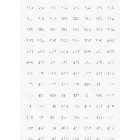
369
370
371
372
373
374
375
376
377
378
379
380
381
382
383
384
385
386
387
388
389
390
391
392
393
394
395
396
397
398
399
400
401
402
403
404
405
406
407
408
409
410
411
412
413
414
415
416
417
418
419
420
421
422
423
424
425
426
427
428
429
430
431
432
433
434
435
436
437
438
439
440
441
442
443
444
445
446
447
448
449
450
451
452
453
454
455
456
457
458
459
460
461
462
463
464
465
466
467
468
469
470
471
472