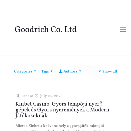
Goodrich Co. Ltd
Categories
Tags
Authors
Show all
user
at
July 26, 2026
Kinbet Casino: Gyors tempójú nyer?
gépek és Gyors nyeremények a Modern
Játékosoknak
Miért a Kinbet a kedvenc hely a gyors játék rajongói