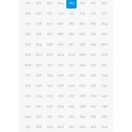
161
162
163
164
165
166
167
168
169
170
171
172
173
174
175
176
177
178
179
180
181
182
183
184
185
186
187
188
189
190
191
192
193
194
195
196
197
198
199
200
201
202
203
204
205
206
207
208
209
210
211
212
213
214
215
216
217
218
219
220
221
222
223
224
225
226
227
228
229
230
231
232
233
234
235
236
237
238
239
240
241
242
243
244
245
246
247
248
249
250
251
252
253
254
255
256
257
258
259
260
261
262
263
264