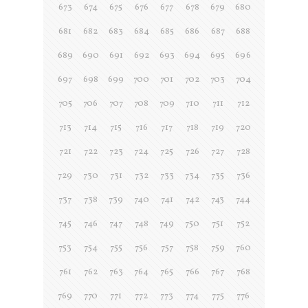
673
674
675
676
677
678
679
680
681
682
683
684
685
686
687
688
689
690
691
692
693
694
695
696
697
698
699
700
701
702
703
704
705
706
707
708
709
710
711
712
713
714
715
716
717
718
719
720
721
722
723
724
725
726
727
728
729
730
731
732
733
734
735
736
737
738
739
740
741
742
743
744
745
746
747
748
749
750
751
752
753
754
755
756
757
758
759
760
761
762
763
764
765
766
767
768
769
770
771
772
773
774
775
776