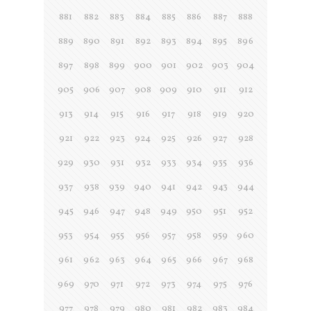
881
882
883
884
885
886
887
888
889
890
891
892
893
894
895
896
897
898
899
900
901
902
903
904
905
906
907
908
909
910
911
912
913
914
915
916
917
918
919
920
921
922
923
924
925
926
927
928
929
930
931
932
933
934
935
936
937
938
939
940
941
942
943
944
945
946
947
948
949
950
951
952
953
954
955
956
957
958
959
960
961
962
963
964
965
966
967
968
969
970
971
972
973
974
975
976
977
978
979
980
981
982
983
984