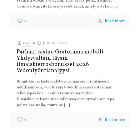
számára Abban a világban, ahol az id? pénz, a Kinbet
Casino olyan játékkörnyezetet kínál, amely értékeli
[…]
0
Read more
user
at
July 26, 2026
Parhaat casino Gratorama mobiili
Yhdysvaltain täysin
ilmaiskierrosbonukset 2026
Vedonlyöntianalyysi
Blogit Kun rekisteröidyt erinomaiseen brittiläiseen
nettikasinoon, voit löytää 5–60 ilmaiskierrosta ilman
talletuspakkoa – casino Gratorama mobiili
Ilmaiskierrokset ilman talletusta ovat turvallinen tapa
pelata kasinolla, mutta ne
[…]
0
Read more