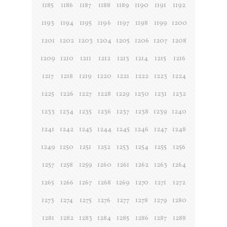
1185
1186
1187
1188
1189
1190
1191
1192
1193
1194
1195
1196
1197
1198
1199
1200
1201
1202
1203
1204
1205
1206
1207
1208
1209
1210
1211
1212
1213
1214
1215
1216
1217
1218
1219
1220
1221
1222
1223
1224
1225
1226
1227
1228
1229
1230
1231
1232
1233
1234
1235
1236
1237
1238
1239
1240
1241
1242
1243
1244
1245
1246
1247
1248
1249
1250
1251
1252
1253
1254
1255
1256
1257
1258
1259
1260
1261
1262
1263
1264
1265
1266
1267
1268
1269
1270
1271
1272
1273
1274
1275
1276
1277
1278
1279
1280
1281
1282
1283
1284
1285
1286
1287
1288