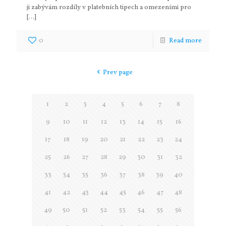
ji zabývám rozdíly v platebních tipech a omezeními pro
[…]
0
Read more
Prev page
1
2
3
4
5
6
7
8
9
10
11
12
13
14
15
16
17
18
19
20
21
22
23
24
25
26
27
28
29
30
31
32
33
34
35
36
37
38
39
40
41
42
43
44
45
46
47
48
49
50
51
52
53
54
55
56