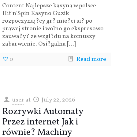
Content Najlepsze kasyna w polsce
Hit’n’Spin Kasyno Guzik
rozpoczynaj?cy gr? mie?ci si? po
prawej stronie i wolno go ekspresowo
zauwa?y? ze wzgl?du na komuszy
zabarwienie. Osi?galna
[…]
0
Read more
user
at
July 22, 2026
Rozrywki Automaty
Przez internet Jak i
równie? Machiny