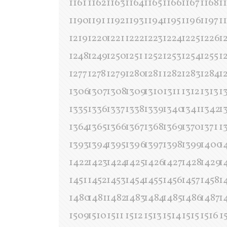
1161
1162
1163
1164
1165
1166
1167
1168
1
1190
1191
1192
1193
1194
1195
1196
1197
1
1219
1220
1221
1222
1223
1224
1225
1226
1
1248
1249
1250
1251
1252
1253
1254
1255
1
1277
1278
1279
1280
1281
1282
1283
1284
1
1306
1307
1308
1309
1310
1311
1312
1313
1
1335
1336
1337
1338
1339
1340
1341
1342
1
1364
1365
1366
1367
1368
1369
1370
1371
1
1393
1394
1395
1396
1397
1398
1399
1400
1
1422
1423
1424
1425
1426
1427
1428
1429
1
1451
1452
1453
1454
1455
1456
1457
1458
1
1480
1481
1482
1483
1484
1485
1486
1487
1
1509
1510
1511
1512
1513
1514
1515
1516
1