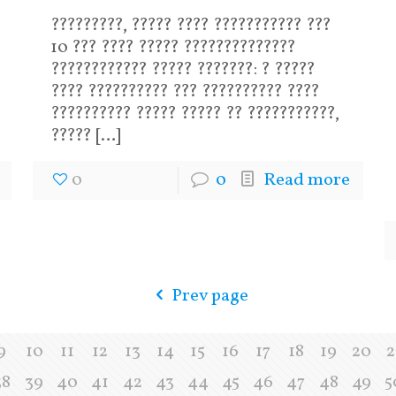
?????????, ????? ???? ??????????? ???
10 ??? ???? ????? ??????????????
???????????? ????? ???????: ? ?????
???? ?????????? ??? ?????????? ????
?????????? ????? ????? ?? ???????????,
?????
[…]
0
0
Read more
Prev page
9
10
11
12
13
14
15
16
17
18
19
20
2
38
39
40
41
42
43
44
45
46
47
48
49
5