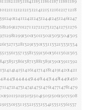
81
1182
1183
1184
1185
1186
1187
1188
1189
10
1211
1212
1213
1214
1215
1216
1217
1218
39
1240
1241
1242
1243
1244
1245
1246
1247
68
1269
1270
1271
1272
1273
1274
1275
1276
97
1298
1299
1300
1301
1302
1303
1304
1305
26
1327
1328
1329
1330
1331
1332
1333
1334
55
1356
1357
1358
1359
1360
1361
1362
1363
84
1385
1386
1387
1388
1389
1390
1391
1392
13
1414
1415
1416
1417
1418
1419
1420
1421
442
1443
1444
1445
1446
1447
1448
1449
1450
71
1472
1473
1474
1475
1476
1477
1478
1479
500
1501
1502
1503
1504
1505
1506
1507
1508
29
1530
1531
1532
1533
1534
1535
1536
1537