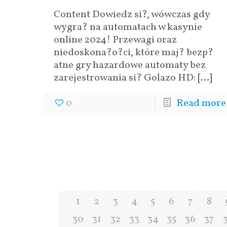
Content Dowiedz si?, wówczas gdy
wygra? na automatach w kasynie
online 2024! Przewagi oraz
niedoskona?o?ci, które maj? bezp?
atne gry hazardowe automaty bez
zarejestrowania si? Golazo HD:
[…]
0
Read more
1
2
3
4
5
6
7
8
30
31
32
33
34
35
36
37