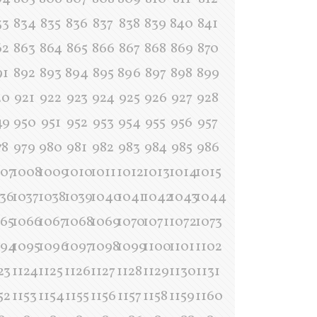
33
834
835
836
837
838
839
840
841
62
863
864
865
866
867
868
869
870
91
892
893
894
895
896
897
898
899
20
921
922
923
924
925
926
927
928
49
950
951
952
953
954
955
956
957
78
979
980
981
982
983
984
985
986
007
1008
1009
1010
1011
1012
1013
1014
1015
036
1037
1038
1039
1040
1041
1042
1043
1044
065
1066
1067
1068
1069
1070
1071
1072
1073
094
1095
1096
1097
1098
1099
1100
1101
1102
23
1124
1125
1126
1127
1128
1129
1130
1131
52
1153
1154
1155
1156
1157
1158
1159
1160