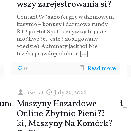
wszy zarejestrowania si?
Content W?asno?ci gry w darmowym
kasynie – bonusy i darmowe rundy
RTP po Hot Spot rozrywkach: jakie
mo?liwo?ci jeste? zobligowany
wiedzie? Automaty Jackpot Nie
trzeba prawdopodobnie
[…]
0
Read more
user
at
July 22, 2026
_und_attraktive_Angebote_rund
Maszyny Hazardowe
Online Zbytnio Pieni??
ki, Maszyny Na Komórk?