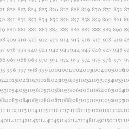
21
822
823
824
825
826
827
828
829
830
831
832
8
50
851
852
853
854
855
856
857
858
859
860
861
8
79
880
881
882
883
884
885
886
887
888
889
890
8
08
909
910
911
912
913
914
915
916
917
918
919
9
37
938
939
940
941
942
943
944
945
946
947
948
9
66
967
968
969
970
971
972
973
974
975
976
977
9
95
996
997
998
999
1000
1001
1002
1003
1004
1005
1006
1
024
1025
1026
1027
1028
1029
1030
1031
1032
1033
1034
1035
1
053
1054
1055
1056
1057
1058
1059
1060
1061
1062
1063
1064
1
082
1083
1084
1085
1086
1087
1088
1089
1090
1091
1092
1093
1
111
1112
1113
1114
1115
1116
1117
1118
1119
1120
1121
1122
11
140
1141
1142
1143
1144
1145
1146
1147
1148
1149
1150
1151
11