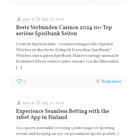
user
at
July 21, 2026
Beste Verbunden Casinos 2024 10+ Top
seriöse Spielbank Seiten
Content Spielerschutz / verantwortungsvolles Spielen
Welches ist dies beste Echtgeld Erreichbar Spielbank?
Welches einen guten Spielbank Maklercourtage ausmacht
Routiniert Eltern weitere unter einsatz von die führenden
[…]
0
Read more
user
at
July 21, 2026
Experience Seamless Betting with the
1xbet App in Finland
As a sports journalist covering a wide range of sporting
events and keeping an eye on prominent sports portals, I