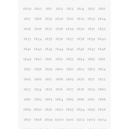
1809
1810
1811
1812
1813
1814
1815
1816
1817
1818
1819
1820
1821
1822
1823
1824
1825
1826
1827
1828
1829
1830
1831
1832
1833
1834
1835
1836
1837
1838
1839
1840
1841
1842
1843
1844
1845
1846
1847
1848
1849
1850
1851
1852
1853
1854
1855
1856
1857
1858
1859
1860
1861
1862
1863
1864
1865
1866
1867
1868
1869
1870
1871
1872
1873
1874
1875
1876
1877
1878
1879
1880
1881
1882
1883
1884
1885
1886
1887
1888
1889
1890
1891
1892
1893
1894
1895
1896
1897
1898
1899
1900
1901
1902
1903
1904