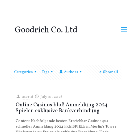
Goodrich Co. Ltd
Categories
Tags
Authors
Show all
user
at
July 21, 2026
Online Casinos bloß Anmeldung 2024
Spielen exklusive Bankverbindung
Content Nachfolgende besten Erreichbar Casinos qua
schneller Anmeldung 2024 FREISPIELE in Merlin’s Tower