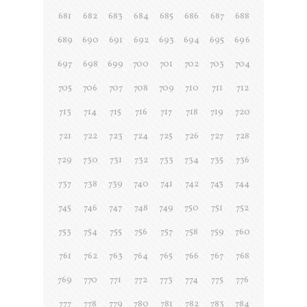
681
682
683
684
685
686
687
688
689
690
691
692
693
694
695
696
697
698
699
700
701
702
703
704
705
706
707
708
709
710
711
712
713
714
715
716
717
718
719
720
721
722
723
724
725
726
727
728
729
730
731
732
733
734
735
736
737
738
739
740
741
742
743
744
745
746
747
748
749
750
751
752
753
754
755
756
757
758
759
760
761
762
763
764
765
766
767
768
769
770
771
772
773
774
775
776
777
778
779
780
781
782
783
784