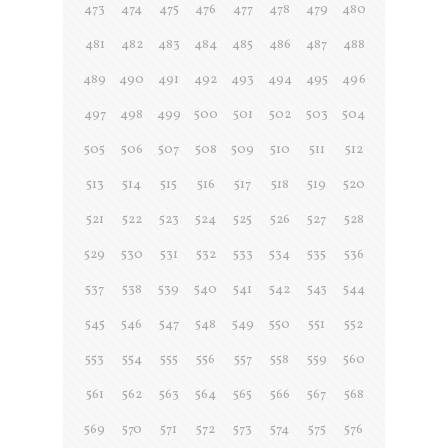
473
474
475
476
477
478
479
480
481
482
483
484
485
486
487
488
489
490
491
492
493
494
495
496
497
498
499
500
501
502
503
504
505
506
507
508
509
510
511
512
513
514
515
516
517
518
519
520
521
522
523
524
525
526
527
528
529
530
531
532
533
534
535
536
537
538
539
540
541
542
543
544
545
546
547
548
549
550
551
552
553
554
555
556
557
558
559
560
561
562
563
564
565
566
567
568
569
570
571
572
573
574
575
576