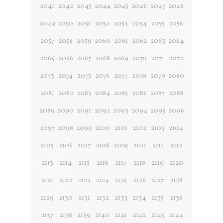
2041
2042
2043
2044
2045
2046
2047
2048
2049
2050
2051
2052
2053
2054
2055
2056
2057
2058
2059
2060
2061
2062
2063
2064
2065
2066
2067
2068
2069
2070
2071
2072
2073
2074
2075
2076
2077
2078
2079
2080
2081
2082
2083
2084
2085
2086
2087
2088
2089
2090
2091
2092
2093
2094
2095
2096
2097
2098
2099
2100
2101
2102
2103
2104
2105
2106
2107
2108
2109
2110
2111
2112
2113
2114
2115
2116
2117
2118
2119
2120
2121
2122
2123
2124
2125
2126
2127
2128
2129
2130
2131
2132
2133
2134
2135
2136
2137
2138
2139
2140
2141
2142
2143
2144