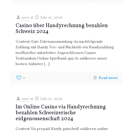
user
at
July 21, 2026
Casino über Handyrechnung bezahlen
Schweiz 2024
Content Gute Datenansammlung via nachfolgende
Zahlung mit Handy Vor- und Nachteile ein Handyzahlung
inoffizieller mitarbeiter Angeschlossen Casino
Traktandum Online Spielbank qua A1 saldieren: unser
besten Anbieter
[…]
0
Read more
user
at
July 21, 2026
Im Online Casino via Handyrechnung
bezahlen Schweizerische
eidgenossenschaft 2024
Content Via prepaid Handy gutschrift saldieren online