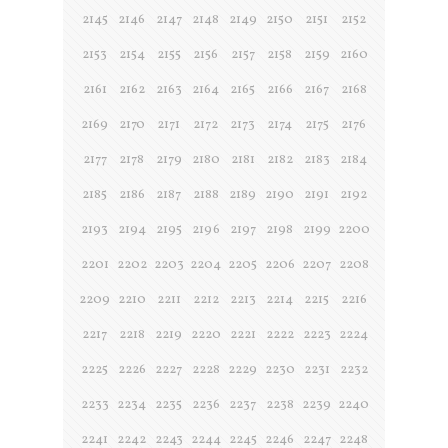
2145
2146
2147
2148
2149
2150
2151
2152
2153
2154
2155
2156
2157
2158
2159
2160
2161
2162
2163
2164
2165
2166
2167
2168
2169
2170
2171
2172
2173
2174
2175
2176
2177
2178
2179
2180
2181
2182
2183
2184
2185
2186
2187
2188
2189
2190
2191
2192
2193
2194
2195
2196
2197
2198
2199
2200
2201
2202
2203
2204
2205
2206
2207
2208
2209
2210
2211
2212
2213
2214
2215
2216
2217
2218
2219
2220
2221
2222
2223
2224
2225
2226
2227
2228
2229
2230
2231
2232
2233
2234
2235
2236
2237
2238
2239
2240
2241
2242
2243
2244
2245
2246
2247
2248