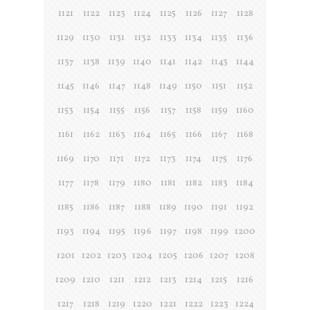
1121
1122
1123
1124
1125
1126
1127
1128
1129
1130
1131
1132
1133
1134
1135
1136
1137
1138
1139
1140
1141
1142
1143
1144
1145
1146
1147
1148
1149
1150
1151
1152
1153
1154
1155
1156
1157
1158
1159
1160
1161
1162
1163
1164
1165
1166
1167
1168
1169
1170
1171
1172
1173
1174
1175
1176
1177
1178
1179
1180
1181
1182
1183
1184
1185
1186
1187
1188
1189
1190
1191
1192
1193
1194
1195
1196
1197
1198
1199
1200
1201
1202
1203
1204
1205
1206
1207
1208
1209
1210
1211
1212
1213
1214
1215
1216
1217
1218
1219
1220
1221
1222
1223
1224