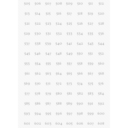
505
506
507
508
509
510
511
512
513
514
515
516
517
518
519
520
521
522
523
524
525
526
527
528
529
530
531
532
533
534
535
536
537
538
539
540
541
542
543
544
545
546
547
548
549
550
551
552
553
554
555
556
557
558
559
560
561
562
563
564
565
566
567
568
569
570
571
572
573
574
575
576
577
578
579
580
581
582
583
584
585
586
587
588
589
590
591
592
593
594
595
596
597
598
599
600
601
602
603
604
605
606
607
608