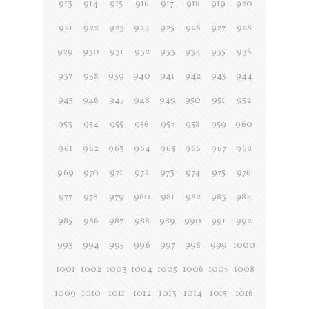
913
914
915
916
917
918
919
920
921
922
923
924
925
926
927
928
929
930
931
932
933
934
935
936
937
938
939
940
941
942
943
944
945
946
947
948
949
950
951
952
953
954
955
956
957
958
959
960
961
962
963
964
965
966
967
968
969
970
971
972
973
974
975
976
977
978
979
980
981
982
983
984
985
986
987
988
989
990
991
992
993
994
995
996
997
998
999
1000
1001
1002
1003
1004
1005
1006
1007
1008
1009
1010
1011
1012
1013
1014
1015
1016