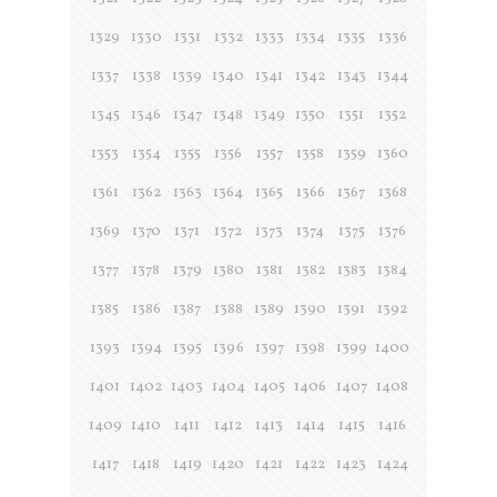
1329
1330
1331
1332
1333
1334
1335
1336
1337
1338
1339
1340
1341
1342
1343
1344
1345
1346
1347
1348
1349
1350
1351
1352
1353
1354
1355
1356
1357
1358
1359
1360
1361
1362
1363
1364
1365
1366
1367
1368
1369
1370
1371
1372
1373
1374
1375
1376
1377
1378
1379
1380
1381
1382
1383
1384
1385
1386
1387
1388
1389
1390
1391
1392
1393
1394
1395
1396
1397
1398
1399
1400
1401
1402
1403
1404
1405
1406
1407
1408
1409
1410
1411
1412
1413
1414
1415
1416
1417
1418
1419
1420
1421
1422
1423
1424