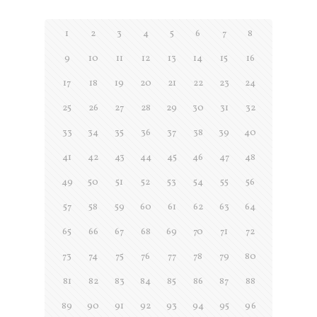
1
2
3
4
5
6
7
8
9
10
11
12
13
14
15
16
17
18
19
20
21
22
23
24
25
26
27
28
29
30
31
32
33
34
35
36
37
38
39
40
41
42
43
44
45
46
47
48
49
50
51
52
53
54
55
56
57
58
59
60
61
62
63
64
65
66
67
68
69
70
71
72
73
74
75
76
77
78
79
80
81
82
83
84
85
86
87
88
89
90
91
92
93
94
95
96