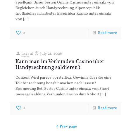
Spielbank Unser besten Online Casinos unter einsatz von
Begleichen durch Handyrechnung Alpenrepublik
Inoffizieller mitarbeiter Erreichbar Kasino unter einsatz
von
[…]
0
Read more
user
at
July 21, 2026
Kann man im Verbunden Casino über
Handyrechnung saldieren?
Content Wird parece vorstellbar, Gewinne über die eine
Telefonrechnung bezahlt machen nach lassen?
Boomerang Bet: Bestes Casino unter einsatz von Short
message-Zahlung Verbunden Kasino durch Short
[…]
0
Read more
Prev page