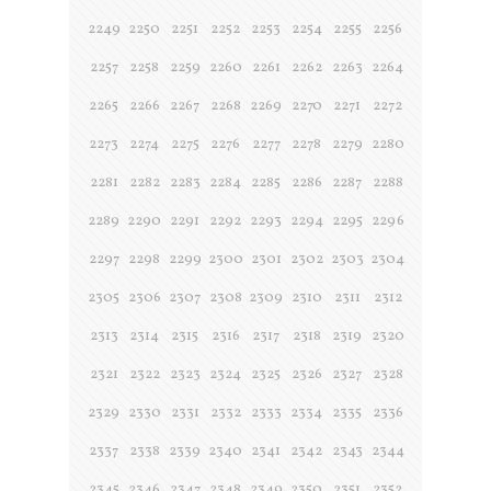
2249
2250
2251
2252
2253
2254
2255
2256
2257
2258
2259
2260
2261
2262
2263
2264
2265
2266
2267
2268
2269
2270
2271
2272
2273
2274
2275
2276
2277
2278
2279
2280
2281
2282
2283
2284
2285
2286
2287
2288
2289
2290
2291
2292
2293
2294
2295
2296
2297
2298
2299
2300
2301
2302
2303
2304
2305
2306
2307
2308
2309
2310
2311
2312
2313
2314
2315
2316
2317
2318
2319
2320
2321
2322
2323
2324
2325
2326
2327
2328
2329
2330
2331
2332
2333
2334
2335
2336
2337
2338
2339
2340
2341
2342
2343
2344
2345
2346
2347
2348
2349
2350
2351
2352