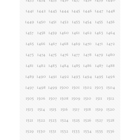
1433
1434
1435
1436
1437
1438
1439
1440
1441
1442
1443
1444
1445
1446
1447
1448
1449
1450
1451
1452
1453
1454
1455
1456
1457
1458
1459
1460
1461
1462
1463
1464
1465
1466
1467
1468
1469
1470
1471
1472
1473
1474
1475
1476
1477
1478
1479
1480
1481
1482
1483
1484
1485
1486
1487
1488
1489
1490
1491
1492
1493
1494
1495
1496
1497
1498
1499
1500
1501
1502
1503
1504
1505
1506
1507
1508
1509
1510
1511
1512
1513
1514
1515
1516
1517
1518
1519
1520
1521
1522
1523
1524
1525
1526
1527
1528
1529
1530
1531
1532
1533
1534
1535
1536