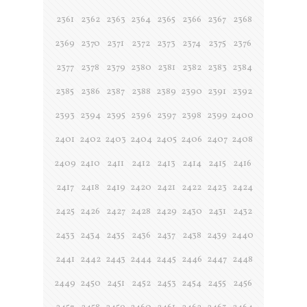
2361
2362
2363
2364
2365
2366
2367
2368
2369
2370
2371
2372
2373
2374
2375
2376
2377
2378
2379
2380
2381
2382
2383
2384
2385
2386
2387
2388
2389
2390
2391
2392
2393
2394
2395
2396
2397
2398
2399
2400
2401
2402
2403
2404
2405
2406
2407
2408
2409
2410
2411
2412
2413
2414
2415
2416
2417
2418
2419
2420
2421
2422
2423
2424
2425
2426
2427
2428
2429
2430
2431
2432
2433
2434
2435
2436
2437
2438
2439
2440
2441
2442
2443
2444
2445
2446
2447
2448
2449
2450
2451
2452
2453
2454
2455
2456