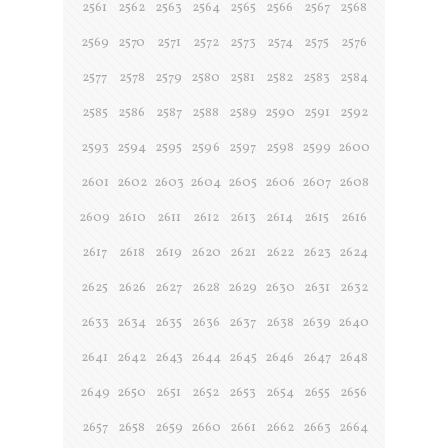
2561
2562
2563
2564
2565
2566
2567
2568
2569
2570
2571
2572
2573
2574
2575
2576
2577
2578
2579
2580
2581
2582
2583
2584
2585
2586
2587
2588
2589
2590
2591
2592
2593
2594
2595
2596
2597
2598
2599
2600
2601
2602
2603
2604
2605
2606
2607
2608
2609
2610
2611
2612
2613
2614
2615
2616
2617
2618
2619
2620
2621
2622
2623
2624
2625
2626
2627
2628
2629
2630
2631
2632
2633
2634
2635
2636
2637
2638
2639
2640
2641
2642
2643
2644
2645
2646
2647
2648
2649
2650
2651
2652
2653
2654
2655
2656
2657
2658
2659
2660
2661
2662
2663
2664