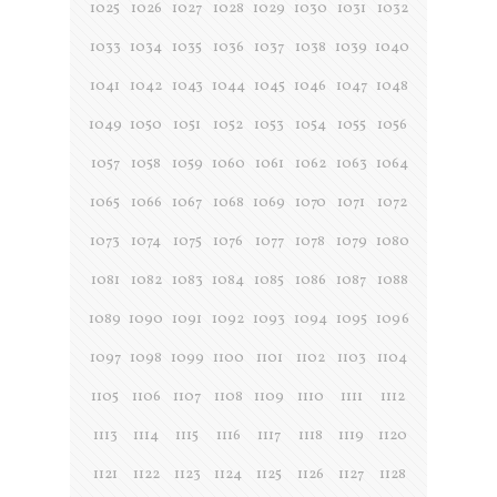
1025
1026
1027
1028
1029
1030
1031
1032
1033
1034
1035
1036
1037
1038
1039
1040
1041
1042
1043
1044
1045
1046
1047
1048
1049
1050
1051
1052
1053
1054
1055
1056
1057
1058
1059
1060
1061
1062
1063
1064
1065
1066
1067
1068
1069
1070
1071
1072
1073
1074
1075
1076
1077
1078
1079
1080
1081
1082
1083
1084
1085
1086
1087
1088
1089
1090
1091
1092
1093
1094
1095
1096
1097
1098
1099
1100
1101
1102
1103
1104
1105
1106
1107
1108
1109
1110
1111
1112
1113
1114
1115
1116
1117
1118
1119
1120
1121
1122
1123
1124
1125
1126
1127
1128