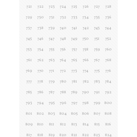
721
722
723
724
725
726
727
728
729
730
731
732
733
734
735
736
737
738
739
740
741
742
743
744
745
746
747
748
749
750
751
752
753
754
755
756
757
758
759
760
761
762
763
764
765
766
767
768
769
770
771
772
773
774
775
776
777
778
779
780
781
782
783
784
785
786
787
788
789
790
791
792
793
794
795
796
797
798
799
800
801
802
803
804
805
806
807
808
809
810
811
812
813
814
815
816
817
818
819
820
821
822
823
824