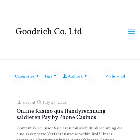
Goodrich Co. Ltd
Categories
Tags
Authors
Show all
user
at
July 23, 2026
Online Kasino qua Handyrechnung
saldieren Pay by Phone Casinos
Content Wird unser Saldieren mit Mobilfunkrechnung die
eine akzeptierte Verfahrensweise within Brd? Unser