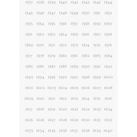
1537
1538
1539
1540
1541
1542
1543
1544
1545
1546
1547
1548
1549
1550
1551
1552
1553
1554
1555
1556
1557
1558
1559
1560
1561
1562
1563
1564
1565
1566
1567
1568
1569
1570
1571
1572
1573
1574
1575
1576
1577
1578
1579
1580
1581
1582
1583
1584
1585
1586
1587
1588
1589
1590
1591
1592
1593
1594
1595
1596
1597
1598
1599
1600
1601
1602
1603
1604
1605
1606
1607
1608
1609
1610
1611
1612
1613
1614
1615
1616
1617
1618
1619
1620
1621
1622
1623
1624
1625
1626
1627
1628
1629
1630
1631
1632
1633
1634
1635
1636
1637
1638
1639
1640