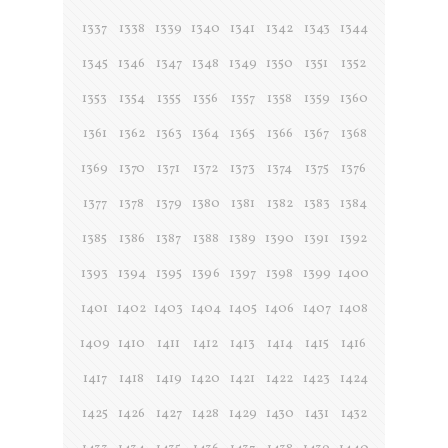
1337
1338
1339
1340
1341
1342
1343
1344
1345
1346
1347
1348
1349
1350
1351
1352
1353
1354
1355
1356
1357
1358
1359
1360
1361
1362
1363
1364
1365
1366
1367
1368
1369
1370
1371
1372
1373
1374
1375
1376
1377
1378
1379
1380
1381
1382
1383
1384
1385
1386
1387
1388
1389
1390
1391
1392
1393
1394
1395
1396
1397
1398
1399
1400
1401
1402
1403
1404
1405
1406
1407
1408
1409
1410
1411
1412
1413
1414
1415
1416
1417
1418
1419
1420
1421
1422
1423
1424
1425
1426
1427
1428
1429
1430
1431
1432