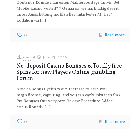
Content ? Konnte man einen Maklercourtage im Mr. Bet
Mobile Kasino vorteil? ? Genau so wie nachhaltig dauert
unser Ausschüttung inoffizieller mitarbeiter Mr Bet?
Kollation via
[…]
0
Read more
user
at
July 23, 2026
No-deposit Casino Bonuses & Totally free
Spins for new Players Online gambling
Forum
Articles Bonus Cycles 2002: Increase to help you
magnificence, capturing, and you can early mixtapes £20
Put Bonuses Our very own Review Procedure Added
bonus Rounds:
[…]
0
Read more