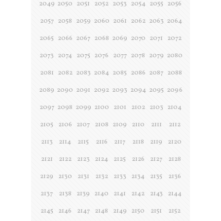
2049
2050
2051
2052
2053
2054
2055
2056
2057
2058
2059
2060
2061
2062
2063
2064
2065
2066
2067
2068
2069
2070
2071
2072
2073
2074
2075
2076
2077
2078
2079
2080
2081
2082
2083
2084
2085
2086
2087
2088
2089
2090
2091
2092
2093
2094
2095
2096
2097
2098
2099
2100
2101
2102
2103
2104
2105
2106
2107
2108
2109
2110
2111
2112
2113
2114
2115
2116
2117
2118
2119
2120
2121
2122
2123
2124
2125
2126
2127
2128
2129
2130
2131
2132
2133
2134
2135
2136
2137
2138
2139
2140
2141
2142
2143
2144
2145
2146
2147
2148
2149
2150
2151
2152