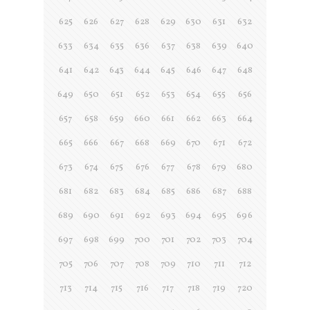
625
626
627
628
629
630
631
632
633
634
635
636
637
638
639
640
641
642
643
644
645
646
647
648
649
650
651
652
653
654
655
656
657
658
659
660
661
662
663
664
665
666
667
668
669
670
671
672
673
674
675
676
677
678
679
680
681
682
683
684
685
686
687
688
689
690
691
692
693
694
695
696
697
698
699
700
701
702
703
704
705
706
707
708
709
710
711
712
713
714
715
716
717
718
719
720