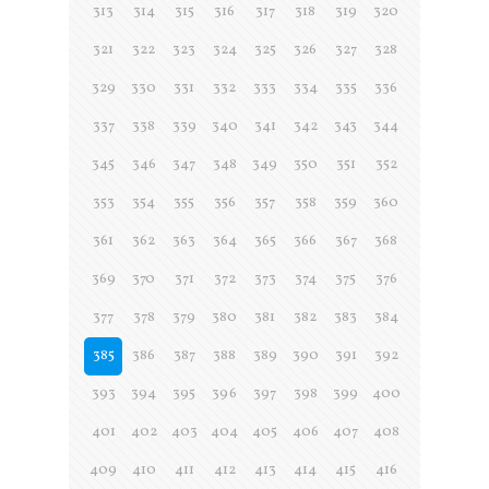
313
314
315
316
317
318
319
320
321
322
323
324
325
326
327
328
329
330
331
332
333
334
335
336
337
338
339
340
341
342
343
344
345
346
347
348
349
350
351
352
353
354
355
356
357
358
359
360
361
362
363
364
365
366
367
368
369
370
371
372
373
374
375
376
377
378
379
380
381
382
383
384
385
386
387
388
389
390
391
392
393
394
395
396
397
398
399
400
401
402
403
404
405
406
407
408
409
410
411
412
413
414
415
416