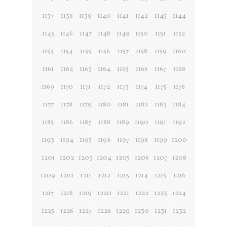
1137
1138
1139
1140
1141
1142
1143
1144
1145
1146
1147
1148
1149
1150
1151
1152
1153
1154
1155
1156
1157
1158
1159
1160
1161
1162
1163
1164
1165
1166
1167
1168
1169
1170
1171
1172
1173
1174
1175
1176
1177
1178
1179
1180
1181
1182
1183
1184
1185
1186
1187
1188
1189
1190
1191
1192
1193
1194
1195
1196
1197
1198
1199
1200
1201
1202
1203
1204
1205
1206
1207
1208
1209
1210
1211
1212
1213
1214
1215
1216
1217
1218
1219
1220
1221
1222
1223
1224
1225
1226
1227
1228
1229
1230
1231
1232