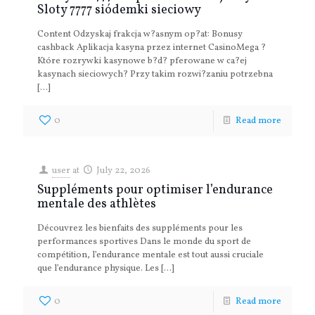
Sloty 7777 siódemki sieciowy
Content Odzyskaj frakcja w?asnym op?at: Bonusy
cashback Aplikacja kasyna przez internet CasinoMega ?
Które rozrywki kasynowe b?d? pferowane w ca?ej
kasynach sieciowych? Przy takim rozwi?zaniu potrzebna
[…]
0
Read more
user
at
July 22, 2026
Suppléments pour optimiser l’endurance
mentale des athlètes
Découvrez les bienfaits des suppléments pour les
performances sportives Dans le monde du sport de
compétition, l’endurance mentale est tout aussi cruciale
que l’endurance physique. Les
[…]
0
Read more