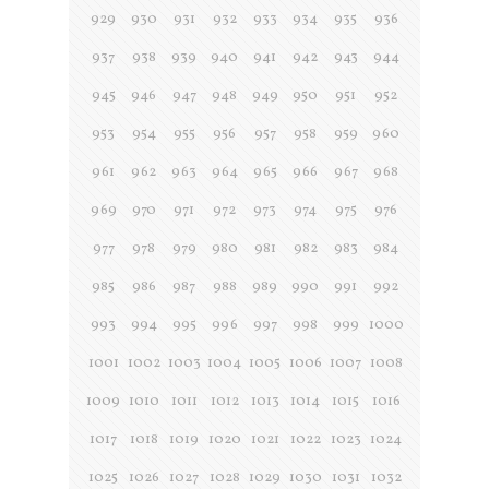
929
930
931
932
933
934
935
936
937
938
939
940
941
942
943
944
945
946
947
948
949
950
951
952
953
954
955
956
957
958
959
960
961
962
963
964
965
966
967
968
969
970
971
972
973
974
975
976
977
978
979
980
981
982
983
984
985
986
987
988
989
990
991
992
993
994
995
996
997
998
999
1000
1001
1002
1003
1004
1005
1006
1007
1008
1009
1010
1011
1012
1013
1014
1015
1016
1017
1018
1019
1020
1021
1022
1023
1024
1025
1026
1027
1028
1029
1030
1031
1032