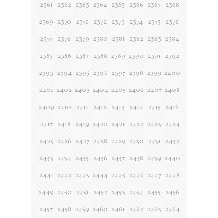
2361
2362
2363
2364
2365
2366
2367
2368
2369
2370
2371
2372
2373
2374
2375
2376
2377
2378
2379
2380
2381
2382
2383
2384
2385
2386
2387
2388
2389
2390
2391
2392
2393
2394
2395
2396
2397
2398
2399
2400
2401
2402
2403
2404
2405
2406
2407
2408
2409
2410
2411
2412
2413
2414
2415
2416
2417
2418
2419
2420
2421
2422
2423
2424
2425
2426
2427
2428
2429
2430
2431
2432
2433
2434
2435
2436
2437
2438
2439
2440
2441
2442
2443
2444
2445
2446
2447
2448
2449
2450
2451
2452
2453
2454
2455
2456
2457
2458
2459
2460
2461
2462
2463
2464