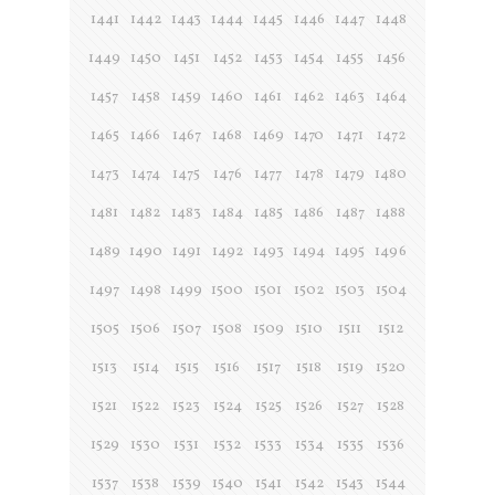
1441
1442
1443
1444
1445
1446
1447
1448
1449
1450
1451
1452
1453
1454
1455
1456
1457
1458
1459
1460
1461
1462
1463
1464
1465
1466
1467
1468
1469
1470
1471
1472
1473
1474
1475
1476
1477
1478
1479
1480
1481
1482
1483
1484
1485
1486
1487
1488
1489
1490
1491
1492
1493
1494
1495
1496
1497
1498
1499
1500
1501
1502
1503
1504
1505
1506
1507
1508
1509
1510
1511
1512
1513
1514
1515
1516
1517
1518
1519
1520
1521
1522
1523
1524
1525
1526
1527
1528
1529
1530
1531
1532
1533
1534
1535
1536
1537
1538
1539
1540
1541
1542
1543
1544