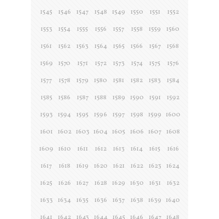
1545
1546
1547
1548
1549
1550
1551
1552
1553
1554
1555
1556
1557
1558
1559
1560
1561
1562
1563
1564
1565
1566
1567
1568
1569
1570
1571
1572
1573
1574
1575
1576
1577
1578
1579
1580
1581
1582
1583
1584
1585
1586
1587
1588
1589
1590
1591
1592
1593
1594
1595
1596
1597
1598
1599
1600
1601
1602
1603
1604
1605
1606
1607
1608
1609
1610
1611
1612
1613
1614
1615
1616
1617
1618
1619
1620
1621
1622
1623
1624
1625
1626
1627
1628
1629
1630
1631
1632
1633
1634
1635
1636
1637
1638
1639
1640
1641
1642
1643
1644
1645
1646
1647
1648