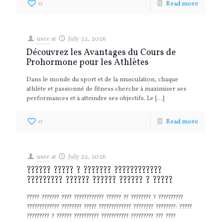
0
Read more
user
at
July 22, 2026
Découvrez les Avantages du Cours de
Prohormone pour les Athlètes
Dans le monde du sport et de la musculation, chaque
athlète et passionné de fitness cherche à maximiser ses
performances et à atteindre ses objectifs. Le
[…]
0
Read more
user
at
July 22, 2026
?????? ????? ? ??????? ????????????
????????? ?????? ?????? ?????? ? ?????
????? ??????? ???? ???????????? ?????? ?? ???????? ? ??????????
????????????? ???????? ????? ????????????? ???????? ????????: ?????
????????? ? ?????? ?????????? ??????????? ????????? ??? ????