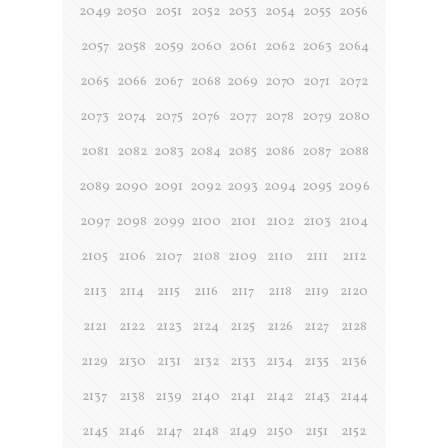
2049
2050
2051
2052
2053
2054
2055
2056
2057
2058
2059
2060
2061
2062
2063
2064
2065
2066
2067
2068
2069
2070
2071
2072
2073
2074
2075
2076
2077
2078
2079
2080
2081
2082
2083
2084
2085
2086
2087
2088
2089
2090
2091
2092
2093
2094
2095
2096
2097
2098
2099
2100
2101
2102
2103
2104
2105
2106
2107
2108
2109
2110
2111
2112
2113
2114
2115
2116
2117
2118
2119
2120
2121
2122
2123
2124
2125
2126
2127
2128
2129
2130
2131
2132
2133
2134
2135
2136
2137
2138
2139
2140
2141
2142
2143
2144
2145
2146
2147
2148
2149
2150
2151
2152