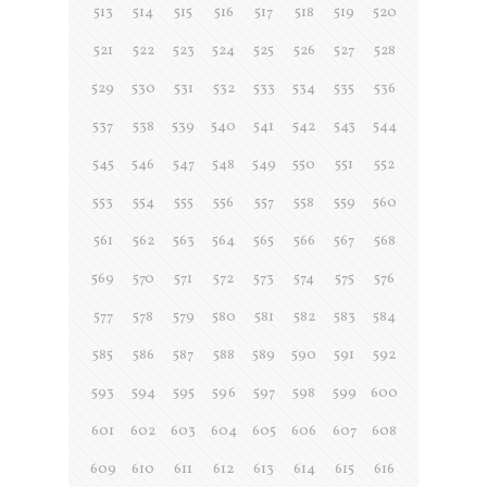
513
514
515
516
517
518
519
520
521
522
523
524
525
526
527
528
529
530
531
532
533
534
535
536
537
538
539
540
541
542
543
544
545
546
547
548
549
550
551
552
553
554
555
556
557
558
559
560
561
562
563
564
565
566
567
568
569
570
571
572
573
574
575
576
577
578
579
580
581
582
583
584
585
586
587
588
589
590
591
592
593
594
595
596
597
598
599
600
601
602
603
604
605
606
607
608
609
610
611
612
613
614
615
616