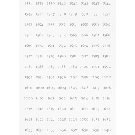
1537
1538
1539
1540
1541
1542
1543
1544
1545
1546
1547
1548
1549
1550
1551
1552
1553
1554
1555
1556
1557
1558
1559
1560
1561
1562
1563
1564
1565
1566
1567
1568
1569
1570
1571
1572
1573
1574
1575
1576
1577
1578
1579
1580
1581
1582
1583
1584
1585
1586
1587
1588
1589
1590
1591
1592
1593
1594
1595
1596
1597
1598
1599
1600
1601
1602
1603
1604
1605
1606
1607
1608
1609
1610
1611
1612
1613
1614
1615
1616
1617
1618
1619
1620
1621
1622
1623
1624
1625
1626
1627
1628
1629
1630
1631
1632
1633
1634
1635
1636
1637
1638
1639
1640