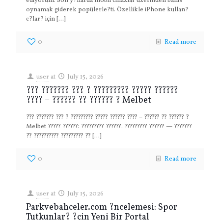
ediyorum. Son y?llarda mobil cihazlar üzerinden bahis
oynamak giderek popülerle?ti. Özellikle iPhone kullan?
c?lar? için
[…]
0
Read more
user
at
July 15, 2026
??? ??????? ??? ? ????????? ????? ??????
???? – ?????? ?? ?????? ? Melbet
??? ??????? ??? ? ????????? ????? ?????? ???? – ?????? ?? ?????? ?
Melbet ????? ??????: ????????? ??????. ????????? ?????? — ???????
?? ?????????? ????????? ??
[…]
0
Read more
user
at
July 15, 2026
Parkvebahceler.com ?ncelemesi: Spor
Tutkunlar? ?çin Yeni Bir Portal