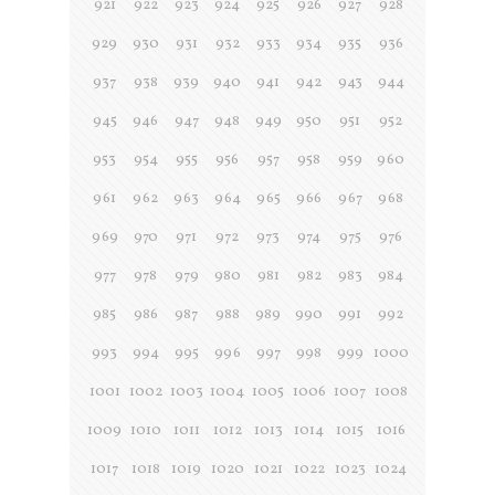
921
922
923
924
925
926
927
928
929
930
931
932
933
934
935
936
937
938
939
940
941
942
943
944
945
946
947
948
949
950
951
952
953
954
955
956
957
958
959
960
961
962
963
964
965
966
967
968
969
970
971
972
973
974
975
976
977
978
979
980
981
982
983
984
985
986
987
988
989
990
991
992
993
994
995
996
997
998
999
1000
1001
1002
1003
1004
1005
1006
1007
1008
1009
1010
1011
1012
1013
1014
1015
1016
1017
1018
1019
1020
1021
1022
1023
1024