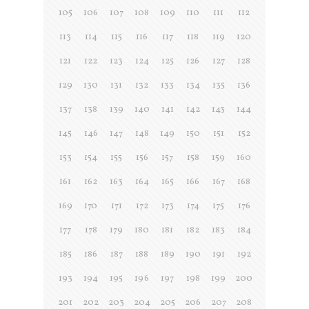
105
106
107
108
109
110
111
112
113
114
115
116
117
118
119
120
121
122
123
124
125
126
127
128
129
130
131
132
133
134
135
136
137
138
139
140
141
142
143
144
145
146
147
148
149
150
151
152
153
154
155
156
157
158
159
160
161
162
163
164
165
166
167
168
169
170
171
172
173
174
175
176
177
178
179
180
181
182
183
184
185
186
187
188
189
190
191
192
193
194
195
196
197
198
199
200
201
202
203
204
205
206
207
208