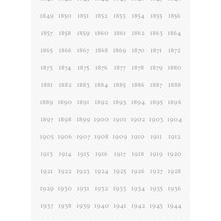
1849
1850
1851
1852
1853
1854
1855
1856
1857
1858
1859
1860
1861
1862
1863
1864
1865
1866
1867
1868
1869
1870
1871
1872
1873
1874
1875
1876
1877
1878
1879
1880
1881
1882
1883
1884
1885
1886
1887
1888
1889
1890
1891
1892
1893
1894
1895
1896
1897
1898
1899
1900
1901
1902
1903
1904
1905
1906
1907
1908
1909
1910
1911
1912
1913
1914
1915
1916
1917
1918
1919
1920
1921
1922
1923
1924
1925
1926
1927
1928
1929
1930
1931
1932
1933
1934
1935
1936
1937
1938
1939
1940
1941
1942
1943
1944