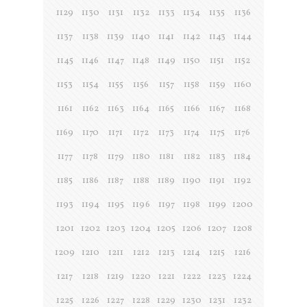
1129
1130
1131
1132
1133
1134
1135
1136
1137
1138
1139
1140
1141
1142
1143
1144
1145
1146
1147
1148
1149
1150
1151
1152
1153
1154
1155
1156
1157
1158
1159
1160
1161
1162
1163
1164
1165
1166
1167
1168
1169
1170
1171
1172
1173
1174
1175
1176
1177
1178
1179
1180
1181
1182
1183
1184
1185
1186
1187
1188
1189
1190
1191
1192
1193
1194
1195
1196
1197
1198
1199
1200
1201
1202
1203
1204
1205
1206
1207
1208
1209
1210
1211
1212
1213
1214
1215
1216
1217
1218
1219
1220
1221
1222
1223
1224
1225
1226
1227
1228
1229
1230
1231
1232