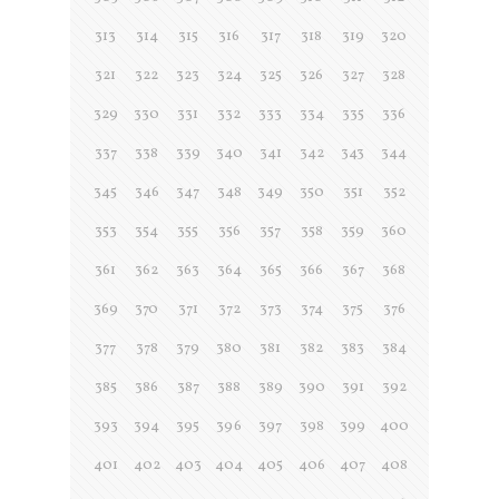
313
314
315
316
317
318
319
320
321
322
323
324
325
326
327
328
329
330
331
332
333
334
335
336
337
338
339
340
341
342
343
344
345
346
347
348
349
350
351
352
353
354
355
356
357
358
359
360
361
362
363
364
365
366
367
368
369
370
371
372
373
374
375
376
377
378
379
380
381
382
383
384
385
386
387
388
389
390
391
392
393
394
395
396
397
398
399
400
401
402
403
404
405
406
407
408