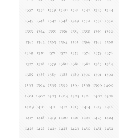
1337
1338
1339
1340
1341
1342
1343
1344
1345
1346
1347
1348
1349
1350
1351
1352
1353
1354
1355
1356
1357
1358
1359
1360
1361
1362
1363
1364
1365
1366
1367
1368
1369
1370
1371
1372
1373
1374
1375
1376
1377
1378
1379
1380
1381
1382
1383
1384
1385
1386
1387
1388
1389
1390
1391
1392
1393
1394
1395
1396
1397
1398
1399
1400
1401
1402
1403
1404
1405
1406
1407
1408
1409
1410
1411
1412
1413
1414
1415
1416
1417
1418
1419
1420
1421
1422
1423
1424
1425
1426
1427
1428
1429
1430
1431
1432