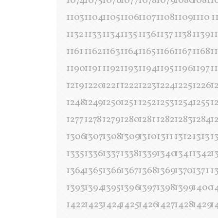
1074
1075
1076
1077
1078
1079
1080
1081
1
1103
1104
1105
1106
1107
1108
1109
1110
1
1132
1133
1134
1135
1136
1137
1138
1139
1
1161
1162
1163
1164
1165
1166
1167
1168
1
1190
1191
1192
1193
1194
1195
1196
1197
1
1219
1220
1221
1222
1223
1224
1225
1226
1
1248
1249
1250
1251
1252
1253
1254
1255
1
1277
1278
1279
1280
1281
1282
1283
1284
1
1306
1307
1308
1309
1310
1311
1312
1313
1
1335
1336
1337
1338
1339
1340
1341
1342
1
1364
1365
1366
1367
1368
1369
1370
1371
1
1393
1394
1395
1396
1397
1398
1399
1400
1
1422
1423
1424
1425
1426
1427
1428
1429
1