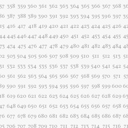
57
358
359
360
361
362
363
364
365
366
367
368
3
86
387
388
389
390
391
392
393
394
395
396
397
3
15
416
417
418
419
420
421
422
423
424
425
426
4
44
445
446
447
448
449
450
451
452
453
454
455
4
73
474
475
476
477
478
479
480
481
482
483
484
4
02
503
504
505
506
507
508
509
510
511
512
513
5
31
532
533
534
535
536
537
538
539
540
541
542
5
60
561
562
563
564
565
566
567
568
569
570
571
5
89
590
591
592
593
594
595
596
597
598
599
600
6
18
619
620
621
622
623
624
625
626
627
628
629
6
47
648
649
650
651
652
653
654
655
656
657
658
6
76
677
678
679
680
681
682
683
684
685
686
687
6
05
706
707
708
709
710
711
712
713
714
715
716
7