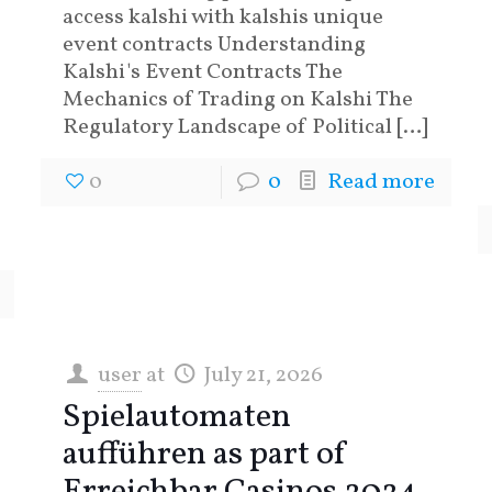
access kalshi with kalshis unique
event contracts Understanding
Kalshi's Event Contracts The
Mechanics of Trading on Kalshi The
Regulatory Landscape of Political
[…]
0
0
Read more
user
at
July 21, 2026
Spielautomaten
aufführen as part of