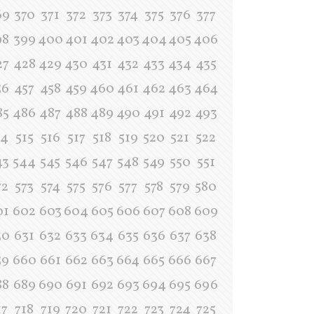
69
370
371
372
373
374
375
376
377
98
399
400
401
402
403
404
405
406
27
428
429
430
431
432
433
434
435
56
457
458
459
460
461
462
463
464
85
486
487
488
489
490
491
492
493
14
515
516
517
518
519
520
521
522
43
544
545
546
547
548
549
550
551
72
573
574
575
576
577
578
579
580
01
602
603
604
605
606
607
608
609
30
631
632
633
634
635
636
637
638
59
660
661
662
663
664
665
666
667
88
689
690
691
692
693
694
695
696
17
718
719
720
721
722
723
724
725