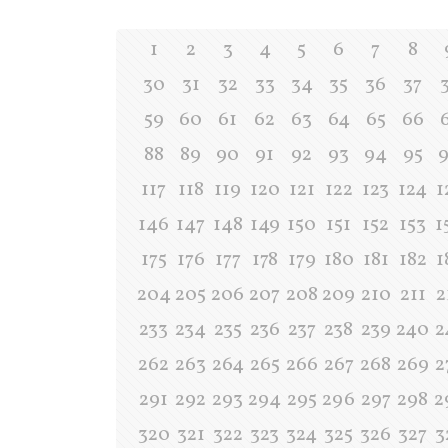
1
2
3
4
5
6
7
8
30
31
32
33
34
35
36
37
59
60
61
62
63
64
65
66
88
89
90
91
92
93
94
95
117
118
119
120
121
122
123
124
1
146
147
148
149
150
151
152
153
1
175
176
177
178
179
180
181
182
1
204
205
206
207
208
209
210
211
2
233
234
235
236
237
238
239
240
2
262
263
264
265
266
267
268
269
2
291
292
293
294
295
296
297
298
2
320
321
322
323
324
325
326
327
3