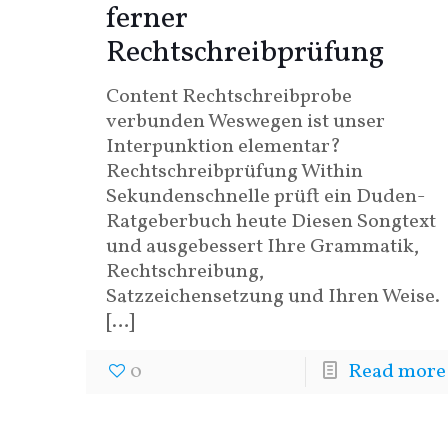
ferner
Rechtschreibprüfung
Content Recht­schreib­probe
verbunden Weswegen ist unser
Interpunktion elementar?
Rechtschreibprüfung Within
Sekundenschnelle prüft ein Duden-
Ratgeberbuch heute Diesen Songtext
und ausgebessert Ihre Grammatik,
Rechtschreibung,
Satzzeichensetzung und Ihren Weise.
[…]
0
Read more