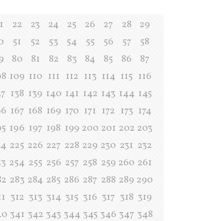
1
22
23
24
25
26
27
28
29
0
51
52
53
54
55
56
57
58
9
80
81
82
83
84
85
86
87
08
109
110
111
112
113
114
115
116
37
138
139
140
141
142
143
144
145
66
167
168
169
170
171
172
173
174
95
196
197
198
199
200
201
202
203
24
225
226
227
228
229
230
231
232
53
254
255
256
257
258
259
260
261
82
283
284
285
286
287
288
289
290
11
312
313
314
315
316
317
318
319
40
341
342
343
344
345
346
347
348