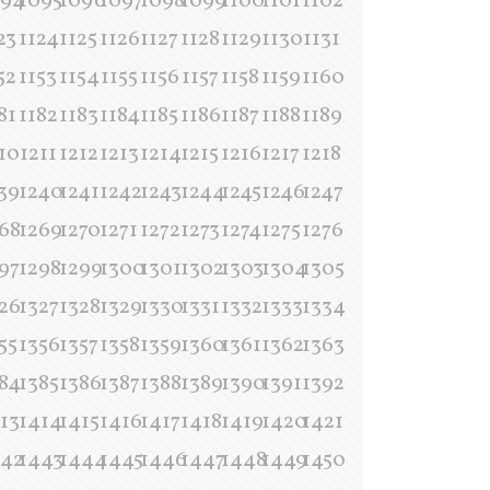
094
1095
1096
1097
1098
1099
1100
1101
1102
23
1124
1125
1126
1127
1128
1129
1130
1131
52
1153
1154
1155
1156
1157
1158
1159
1160
81
1182
1183
1184
1185
1186
1187
1188
1189
10
1211
1212
1213
1214
1215
1216
1217
1218
39
1240
1241
1242
1243
1244
1245
1246
1247
68
1269
1270
1271
1272
1273
1274
1275
1276
97
1298
1299
1300
1301
1302
1303
1304
1305
26
1327
1328
1329
1330
1331
1332
1333
1334
55
1356
1357
1358
1359
1360
1361
1362
1363
84
1385
1386
1387
1388
1389
1390
1391
1392
13
1414
1415
1416
1417
1418
1419
1420
1421
442
1443
1444
1445
1446
1447
1448
1449
1450