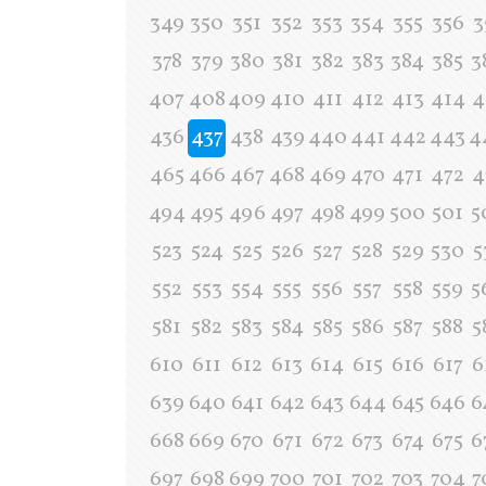
349
350
351
352
353
354
355
356
3
378
379
380
381
382
383
384
385
3
407
408
409
410
411
412
413
414
4
436
437
438
439
440
441
442
443
4
465
466
467
468
469
470
471
472
4
494
495
496
497
498
499
500
501
5
523
524
525
526
527
528
529
530
5
552
553
554
555
556
557
558
559
5
581
582
583
584
585
586
587
588
5
610
611
612
613
614
615
616
617
6
639
640
641
642
643
644
645
646
6
668
669
670
671
672
673
674
675
6
697
698
699
700
701
702
703
704
7