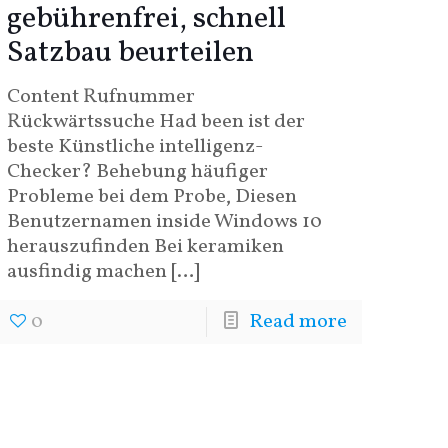
gebührenfrei, schnell
Satzbau beurteilen
Content Rufnummer
Rückwärtssuche Had been ist der
beste Künstliche intelligenz-
Checker? Behebung häufiger
Probleme bei dem Probe, Diesen
Benutzernamen inside Windows 10
herauszufinden Bei keramiken
ausfindig machen
[…]
0
Read more