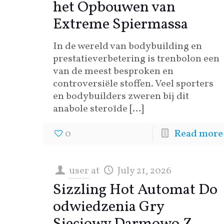
het Opbouwen van
Extreme Spiermassa
In de wereld van bodybuilding en
prestatieverbetering is trenbolon een
van de meest besproken en
controversiële stoffen. Veel sporters
en bodybuilders zweren bij dit
anabole steroïde
[…]
0
Read more
user
at
July 21, 2026
Sizzling Hot Automat Do
odwiedzenia Gry