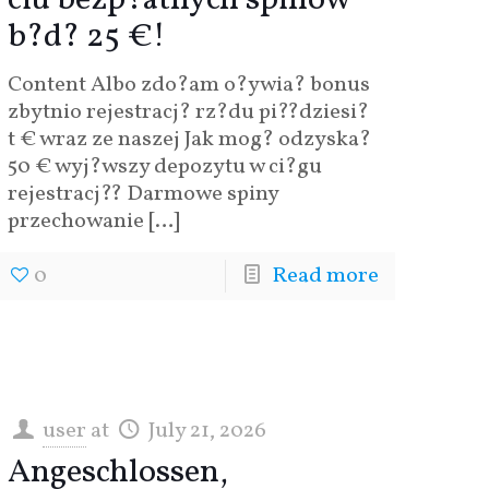
ciu bezp?atnych spinów
b?d? 25 €!
Content Albo zdo?am o?ywia? bonus
zbytnio rejestracj? rz?du pi??dziesi?
t € wraz ze naszej Jak mog? odzyska?
50 € wyj?wszy depozytu w ci?gu
rejestracj?? Darmowe spiny
przechowanie
[…]
0
Read more
user
at
July 21, 2026
Angeschlossen,