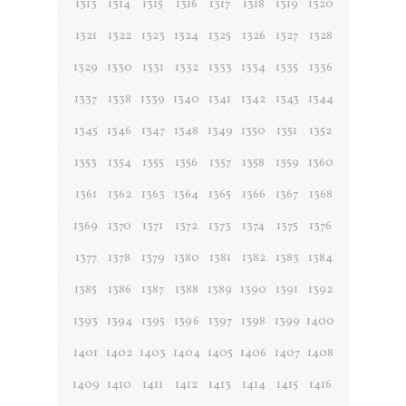
1313
1314
1315
1316
1317
1318
1319
1320
1321
1322
1323
1324
1325
1326
1327
1328
1329
1330
1331
1332
1333
1334
1335
1336
1337
1338
1339
1340
1341
1342
1343
1344
1345
1346
1347
1348
1349
1350
1351
1352
1353
1354
1355
1356
1357
1358
1359
1360
1361
1362
1363
1364
1365
1366
1367
1368
1369
1370
1371
1372
1373
1374
1375
1376
1377
1378
1379
1380
1381
1382
1383
1384
1385
1386
1387
1388
1389
1390
1391
1392
1393
1394
1395
1396
1397
1398
1399
1400
1401
1402
1403
1404
1405
1406
1407
1408
1409
1410
1411
1412
1413
1414
1415
1416