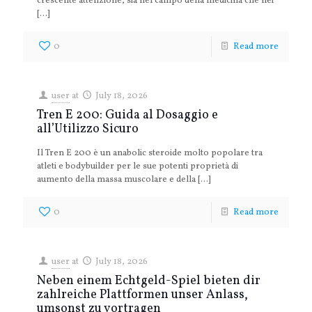
crescente attenzione, sia nel campo della medicina che nei
[…]
0
Read more
user
at
July 18, 2026
Tren E 200: Guida al Dosaggio e
all’Utilizzo Sicuro
Il Tren E 200 è un anabolic steroide molto popolare tra
atleti e bodybuilder per le sue potenti proprietà di
aumento della massa muscolare e della
[…]
0
Read more
user
at
July 18, 2026
Neben einem Echtgeld-Spiel bieten dir
zahlreiche Plattformen unser Anlass,
umsonst zu vortragen