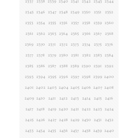
2337
2338
2339
2340
2341
2342
2343
2344
2345
2346
2347
2348
2349
2350
2351
2352
2353
2354
2355
2356
2357
2358
2359
2360
2361
2362
2363
2364
2365
2366
2367
2368
2369
2370
2371
2372
2373
2374
2375
2376
2377
2378
2379
2380
2381
2382
2383
2384
2385
2386
2387
2388
2389
2390
2391
2392
2393
2394
2395
2396
2397
2398
2399
2400
2401
2402
2403
2404
2405
2406
2407
2408
2409
2410
2411
2412
2413
2414
2415
2416
2417
2418
2419
2420
2421
2422
2423
2424
2425
2426
2427
2428
2429
2430
2431
2432
2433
2434
2435
2436
2437
2438
2439
2440