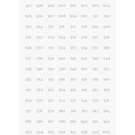
497
498
499
500
501
502
503
504
505
506
507
508
509
510
511
512
513
514
515
516
517
518
519
520
521
522
523
524
525
526
527
528
529
530
531
532
533
534
535
536
537
538
539
540
541
542
543
544
545
546
547
548
549
550
551
552
553
554
555
556
557
558
559
560
561
562
563
564
565
566
567
568
569
570
571
572
573
574
575
576
577
578
579
580
581
582
583
584
585
586
587
588
589
590
591
592
593
594
595
596
597
598
599
600