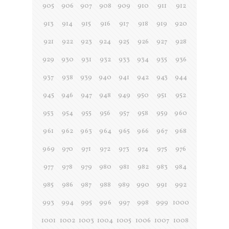
905
906
907
908
909
910
911
912
913
914
915
916
917
918
919
920
921
922
923
924
925
926
927
928
929
930
931
932
933
934
935
936
937
938
939
940
941
942
943
944
945
946
947
948
949
950
951
952
953
954
955
956
957
958
959
960
961
962
963
964
965
966
967
968
969
970
971
972
973
974
975
976
977
978
979
980
981
982
983
984
985
986
987
988
989
990
991
992
993
994
995
996
997
998
999
1000
1001
1002
1003
1004
1005
1006
1007
1008