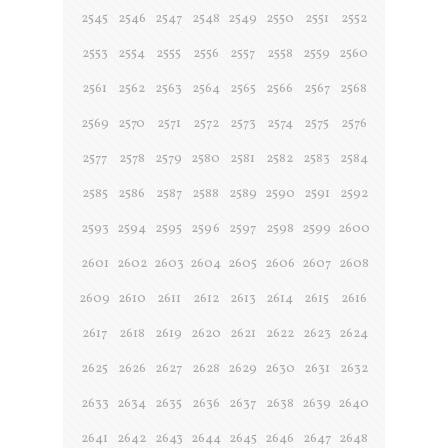
2545
2546
2547
2548
2549
2550
2551
2552
2553
2554
2555
2556
2557
2558
2559
2560
2561
2562
2563
2564
2565
2566
2567
2568
2569
2570
2571
2572
2573
2574
2575
2576
2577
2578
2579
2580
2581
2582
2583
2584
2585
2586
2587
2588
2589
2590
2591
2592
2593
2594
2595
2596
2597
2598
2599
2600
2601
2602
2603
2604
2605
2606
2607
2608
2609
2610
2611
2612
2613
2614
2615
2616
2617
2618
2619
2620
2621
2622
2623
2624
2625
2626
2627
2628
2629
2630
2631
2632
2633
2634
2635
2636
2637
2638
2639
2640
2641
2642
2643
2644
2645
2646
2647
2648