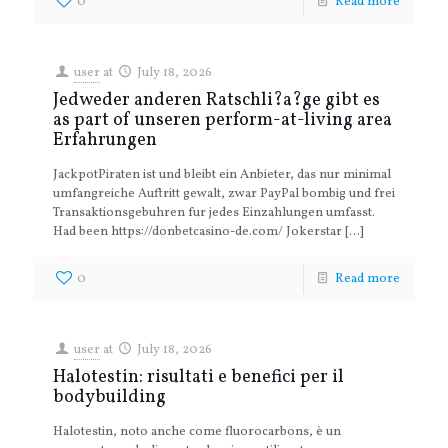
0
Read more
user
at
July 18, 2026
Jedweder anderen Ratschli?a?ge gibt es
as part of unseren perform-at-living area
Erfahrungen
JackpotPiraten ist und bleibt ein Anbieter, das nur minimal
umfangreiche Auftritt gewalt, zwar PayPal bombig und frei
Transaktionsgebuhren fur jedes Einzahlungen umfasst.
Had been https://donbetcasino-de.com/ Jokerstar
[…]
0
Read more
user
at
July 18, 2026
Halotestin: risultati e benefici per il
bodybuilding
Halotestin, noto anche come fluorocarbons, è un