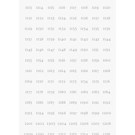
1113
1114
1115
1116
1117
1118
1119
1120
1121
1122
1123
1124
1125
1126
1127
1128
1129
1130
1131
1132
1133
1134
1135
1136
1137
1138
1139
1140
1141
1142
1143
1144
1145
1146
1147
1148
1149
1150
1151
1152
1153
1154
1155
1156
1157
1158
1159
1160
1161
1162
1163
1164
1165
1166
1167
1168
1169
1170
1171
1172
1173
1174
1175
1176
1177
1178
1179
1180
1181
1182
1183
1184
1185
1186
1187
1188
1189
1190
1191
1192
1193
1194
1195
1196
1197
1198
1199
1200
1201
1202
1203
1204
1205
1206
1207
1208
1209
1210
1211
1212
1213
1214
1215
1216