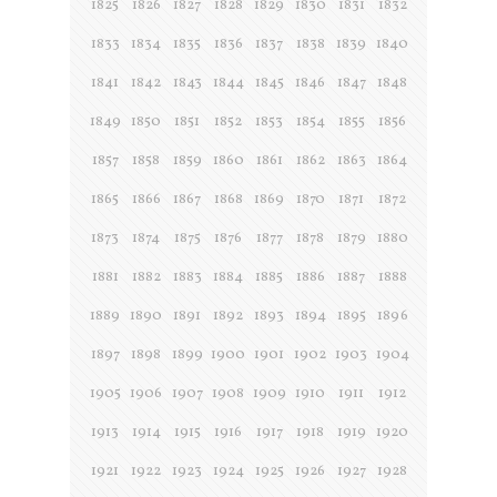
1825
1826
1827
1828
1829
1830
1831
1832
1833
1834
1835
1836
1837
1838
1839
1840
1841
1842
1843
1844
1845
1846
1847
1848
1849
1850
1851
1852
1853
1854
1855
1856
1857
1858
1859
1860
1861
1862
1863
1864
1865
1866
1867
1868
1869
1870
1871
1872
1873
1874
1875
1876
1877
1878
1879
1880
1881
1882
1883
1884
1885
1886
1887
1888
1889
1890
1891
1892
1893
1894
1895
1896
1897
1898
1899
1900
1901
1902
1903
1904
1905
1906
1907
1908
1909
1910
1911
1912
1913
1914
1915
1916
1917
1918
1919
1920
1921
1922
1923
1924
1925
1926
1927
1928