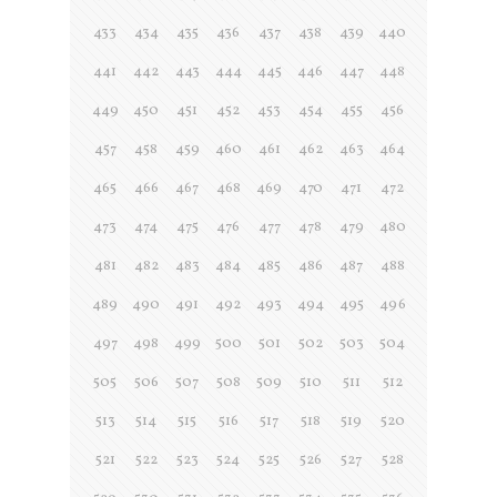
433
434
435
436
437
438
439
440
441
442
443
444
445
446
447
448
449
450
451
452
453
454
455
456
457
458
459
460
461
462
463
464
465
466
467
468
469
470
471
472
473
474
475
476
477
478
479
480
481
482
483
484
485
486
487
488
489
490
491
492
493
494
495
496
497
498
499
500
501
502
503
504
505
506
507
508
509
510
511
512
513
514
515
516
517
518
519
520
521
522
523
524
525
526
527
528