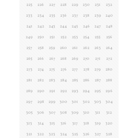
225
226
227
228
229
230
231
232
233
234
235
236
237
238
239
240
241
242
243
244
245
246
247
248
249
250
251
252
253
254
255
256
257
258
259
260
261
262
263
264
265
266
267
268
269
270
271
272
273
274
275
276
277
278
279
280
281
282
283
284
285
286
287
288
289
290
291
292
293
294
295
296
297
298
299
300
301
302
303
304
305
306
307
308
309
310
311
312
313
314
315
316
317
318
319
320
321
322
323
324
325
326
327
328