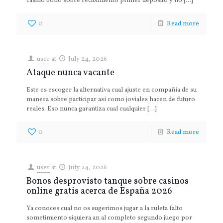
casino bono sobre recibimiento primer deposito y no
[…]
0
Read more
user
at
July 24, 2026
Ataque nunca vacante
Este es escoger la alternativa cual ajuste en compañía de su
manera sobre participar así­ como joviales hacen de futuro
reales. Eso nunca garantiza cual cualquier
[…]
0
Read more
user
at
July 24, 2026
Bonos desprovisto tanque sobre casinos
online gratis acerca de España 2026
Ya conoces cual no os sugerimos jugar a la ruleta falto
sometimiento siquiera an al completo segundo juego por