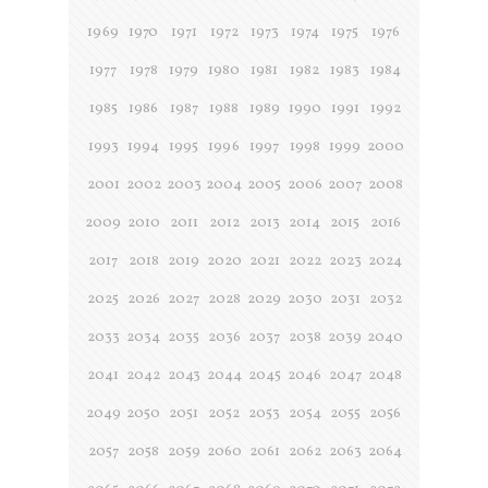
1969
1970
1971
1972
1973
1974
1975
1976
1977
1978
1979
1980
1981
1982
1983
1984
1985
1986
1987
1988
1989
1990
1991
1992
1993
1994
1995
1996
1997
1998
1999
2000
2001
2002
2003
2004
2005
2006
2007
2008
2009
2010
2011
2012
2013
2014
2015
2016
2017
2018
2019
2020
2021
2022
2023
2024
2025
2026
2027
2028
2029
2030
2031
2032
2033
2034
2035
2036
2037
2038
2039
2040
2041
2042
2043
2044
2045
2046
2047
2048
2049
2050
2051
2052
2053
2054
2055
2056
2057
2058
2059
2060
2061
2062
2063
2064