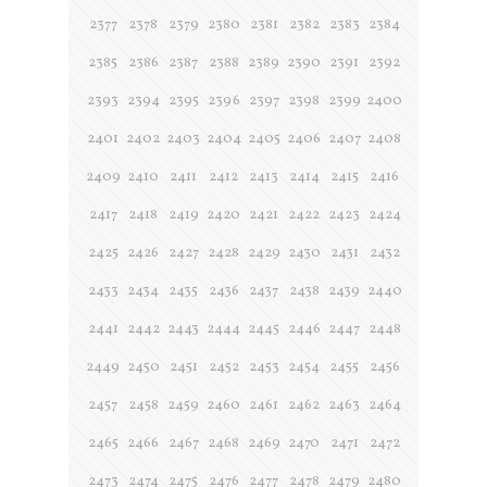
2377
2378
2379
2380
2381
2382
2383
2384
2385
2386
2387
2388
2389
2390
2391
2392
2393
2394
2395
2396
2397
2398
2399
2400
2401
2402
2403
2404
2405
2406
2407
2408
2409
2410
2411
2412
2413
2414
2415
2416
2417
2418
2419
2420
2421
2422
2423
2424
2425
2426
2427
2428
2429
2430
2431
2432
2433
2434
2435
2436
2437
2438
2439
2440
2441
2442
2443
2444
2445
2446
2447
2448
2449
2450
2451
2452
2453
2454
2455
2456
2457
2458
2459
2460
2461
2462
2463
2464
2465
2466
2467
2468
2469
2470
2471
2472
2473
2474
2475
2476
2477
2478
2479
2480