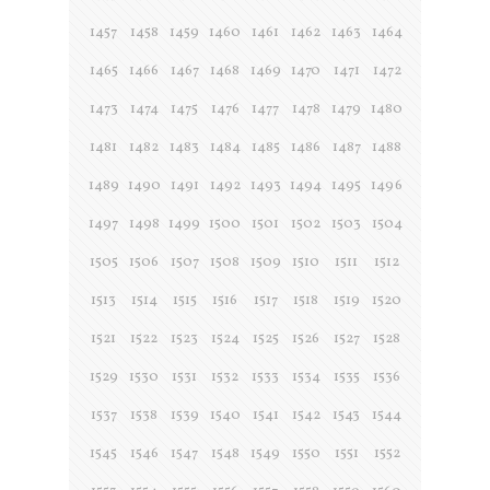
1457
1458
1459
1460
1461
1462
1463
1464
1465
1466
1467
1468
1469
1470
1471
1472
1473
1474
1475
1476
1477
1478
1479
1480
1481
1482
1483
1484
1485
1486
1487
1488
1489
1490
1491
1492
1493
1494
1495
1496
1497
1498
1499
1500
1501
1502
1503
1504
1505
1506
1507
1508
1509
1510
1511
1512
1513
1514
1515
1516
1517
1518
1519
1520
1521
1522
1523
1524
1525
1526
1527
1528
1529
1530
1531
1532
1533
1534
1535
1536
1537
1538
1539
1540
1541
1542
1543
1544
1545
1546
1547
1548
1549
1550
1551
1552