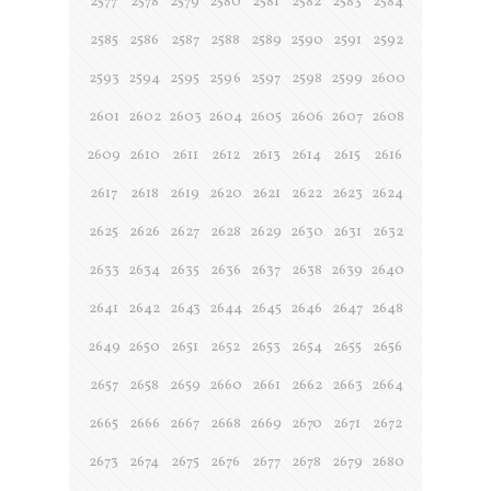
2577
2578
2579
2580
2581
2582
2583
2584
2585
2586
2587
2588
2589
2590
2591
2592
2593
2594
2595
2596
2597
2598
2599
2600
2601
2602
2603
2604
2605
2606
2607
2608
2609
2610
2611
2612
2613
2614
2615
2616
2617
2618
2619
2620
2621
2622
2623
2624
2625
2626
2627
2628
2629
2630
2631
2632
2633
2634
2635
2636
2637
2638
2639
2640
2641
2642
2643
2644
2645
2646
2647
2648
2649
2650
2651
2652
2653
2654
2655
2656
2657
2658
2659
2660
2661
2662
2663
2664
2665
2666
2667
2668
2669
2670
2671
2672
2673
2674
2675
2676
2677
2678
2679
2680