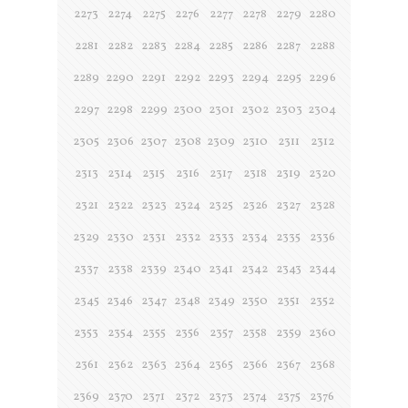
2273
2274
2275
2276
2277
2278
2279
2280
2281
2282
2283
2284
2285
2286
2287
2288
2289
2290
2291
2292
2293
2294
2295
2296
2297
2298
2299
2300
2301
2302
2303
2304
2305
2306
2307
2308
2309
2310
2311
2312
2313
2314
2315
2316
2317
2318
2319
2320
2321
2322
2323
2324
2325
2326
2327
2328
2329
2330
2331
2332
2333
2334
2335
2336
2337
2338
2339
2340
2341
2342
2343
2344
2345
2346
2347
2348
2349
2350
2351
2352
2353
2354
2355
2356
2357
2358
2359
2360
2361
2362
2363
2364
2365
2366
2367
2368
2369
2370
2371
2372
2373
2374
2375
2376