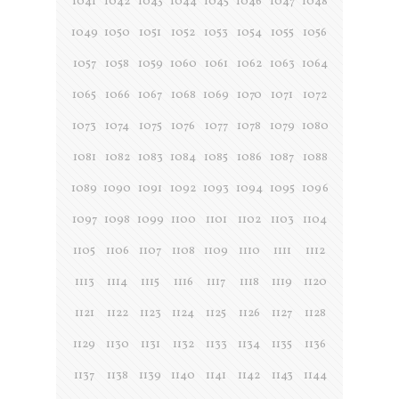
1041
1042
1043
1044
1045
1046
1047
1048
1049
1050
1051
1052
1053
1054
1055
1056
1057
1058
1059
1060
1061
1062
1063
1064
1065
1066
1067
1068
1069
1070
1071
1072
1073
1074
1075
1076
1077
1078
1079
1080
1081
1082
1083
1084
1085
1086
1087
1088
1089
1090
1091
1092
1093
1094
1095
1096
1097
1098
1099
1100
1101
1102
1103
1104
1105
1106
1107
1108
1109
1110
1111
1112
1113
1114
1115
1116
1117
1118
1119
1120
1121
1122
1123
1124
1125
1126
1127
1128
1129
1130
1131
1132
1133
1134
1135
1136
1137
1138
1139
1140
1141
1142
1143
1144