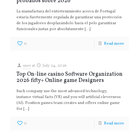
probados sobre 2026
La manufactura del entretenimiento acerca de Portugal
estaría fuertemente regulada de garantizar una protección
de los jugadores desplazándolo hacia el pelo garantizar
funcionales justas por absolutamente
[…]
0
Read more
user
at
July 24, 2026
Top On-line casino Software Organization
2026 fifty+ Online game Designers
Such company use the most advanced technology,
instance virtual facts (VR) and you will artificial cleverness
(AI). Position games team creates and offers online game
for
[…]
0
Read more