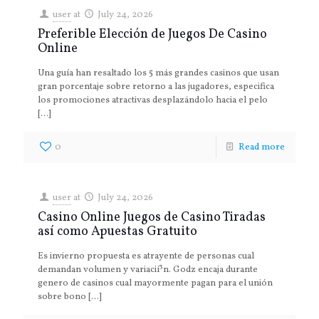
user
at
July 24, 2026
Preferible Elección de Juegos De Casino
Online
Una guía han resaltado los 5 más grandes casinos que usan
gran porcentaje sobre retorno a las jugadores, especifica
los promociones atractivas desplazándolo hacia el pelo
[…]
0
Read more
user
at
July 24, 2026
Casino Online Juegos de Casino Tiradas
así­ como Apuestas Gratuito
Es invierno propuesta es atrayente de personas cual
demandan volumen y variacií³n. Godz encaja durante
genero de casinos cual mayormente pagan para el unión
sobre bono
[…]