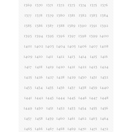
1369
1370
1371
1372
1373
1374
1375
1376
1377
1378
1379
1380
1381
1382
1383
1384
1385
1386
1387
1388
1389
1390
1391
1392
1393
1394
1395
1396
1397
1398
1399
1400
1401
1402
1403
1404
1405
1406
1407
1408
1409
1410
1411
1412
1413
1414
1415
1416
1417
1418
1419
1420
1421
1422
1423
1424
1425
1426
1427
1428
1429
1430
1431
1432
1433
1434
1435
1436
1437
1438
1439
1440
1441
1442
1443
1444
1445
1446
1447
1448
1449
1450
1451
1452
1453
1454
1455
1456
1457
1458
1459
1460
1461
1462
1463
1464
1465
1466
1467
1468
1469
1470
1471
1472