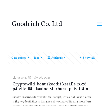
Goodrich Co. Ltd
Categories
Tags
Authors
Show all
user
at
July 26, 2026
Cryptowild-bonuskoodit kesälle 2026
päivitetään kasino Starburst päivittäin
Sisältö Kasino Starburst: Osallistujat, jotka haluavat nauttia
näkyvyydestä täysin ilmaiseksi, voivat valita alla luetellun