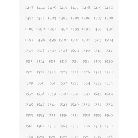
1473
1474
1475
1476
1477
1478
1479
1480
1481
1482
1483
1484
1485
1486
1487
1488
1489
1490
1491
1492
1493
1494
1495
1496
1497
1498
1499
1500
1501
1502
1503
1504
1505
1506
1507
1508
1509
1510
1511
1512
1513
1514
1515
1516
1517
1518
1519
1520
1521
1522
1523
1524
1525
1526
1527
1528
1529
1530
1531
1532
1533
1534
1535
1536
1537
1538
1539
1540
1541
1542
1543
1544
1545
1546
1547
1548
1549
1550
1551
1552
1553
1554
1555
1556
1557
1558
1559
1560
1561
1562
1563
1564
1565
1566
1567
1568
1569
1570
1571
1572
1573
1574
1575
1576