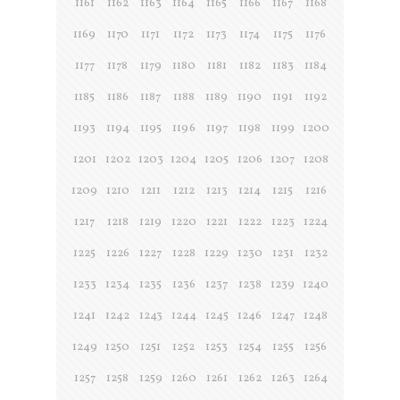
1161
1162
1163
1164
1165
1166
1167
1168
1169
1170
1171
1172
1173
1174
1175
1176
1177
1178
1179
1180
1181
1182
1183
1184
1185
1186
1187
1188
1189
1190
1191
1192
1193
1194
1195
1196
1197
1198
1199
1200
1201
1202
1203
1204
1205
1206
1207
1208
1209
1210
1211
1212
1213
1214
1215
1216
1217
1218
1219
1220
1221
1222
1223
1224
1225
1226
1227
1228
1229
1230
1231
1232
1233
1234
1235
1236
1237
1238
1239
1240
1241
1242
1243
1244
1245
1246
1247
1248
1249
1250
1251
1252
1253
1254
1255
1256
1257
1258
1259
1260
1261
1262
1263
1264