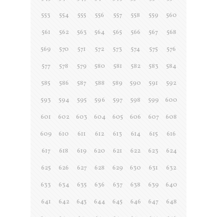
553
554
555
556
557
558
559
560
561
562
563
564
565
566
567
568
569
570
571
572
573
574
575
576
577
578
579
580
581
582
583
584
585
586
587
588
589
590
591
592
593
594
595
596
597
598
599
600
601
602
603
604
605
606
607
608
609
610
611
612
613
614
615
616
617
618
619
620
621
622
623
624
625
626
627
628
629
630
631
632
633
634
635
636
637
638
639
640
641
642
643
644
645
646
647
648