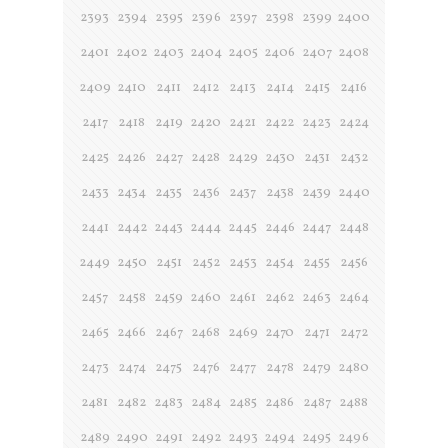
2393
2394
2395
2396
2397
2398
2399
2400
2401
2402
2403
2404
2405
2406
2407
2408
2409
2410
2411
2412
2413
2414
2415
2416
2417
2418
2419
2420
2421
2422
2423
2424
2425
2426
2427
2428
2429
2430
2431
2432
2433
2434
2435
2436
2437
2438
2439
2440
2441
2442
2443
2444
2445
2446
2447
2448
2449
2450
2451
2452
2453
2454
2455
2456
2457
2458
2459
2460
2461
2462
2463
2464
2465
2466
2467
2468
2469
2470
2471
2472
2473
2474
2475
2476
2477
2478
2479
2480
2481
2482
2483
2484
2485
2486
2487
2488
2489
2490
2491
2492
2493
2494
2495
2496