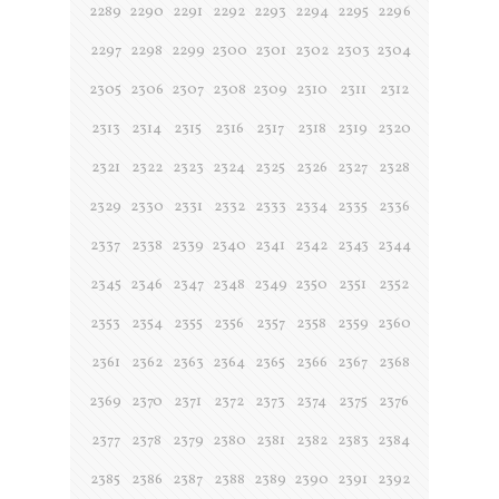
2289
2290
2291
2292
2293
2294
2295
2296
2297
2298
2299
2300
2301
2302
2303
2304
2305
2306
2307
2308
2309
2310
2311
2312
2313
2314
2315
2316
2317
2318
2319
2320
2321
2322
2323
2324
2325
2326
2327
2328
2329
2330
2331
2332
2333
2334
2335
2336
2337
2338
2339
2340
2341
2342
2343
2344
2345
2346
2347
2348
2349
2350
2351
2352
2353
2354
2355
2356
2357
2358
2359
2360
2361
2362
2363
2364
2365
2366
2367
2368
2369
2370
2371
2372
2373
2374
2375
2376
2377
2378
2379
2380
2381
2382
2383
2384
2385
2386
2387
2388
2389
2390
2391
2392