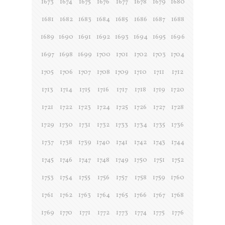
1673
1674
1675
1676
1677
1678
1679
1680
1681
1682
1683
1684
1685
1686
1687
1688
1689
1690
1691
1692
1693
1694
1695
1696
1697
1698
1699
1700
1701
1702
1703
1704
1705
1706
1707
1708
1709
1710
1711
1712
1713
1714
1715
1716
1717
1718
1719
1720
1721
1722
1723
1724
1725
1726
1727
1728
1729
1730
1731
1732
1733
1734
1735
1736
1737
1738
1739
1740
1741
1742
1743
1744
1745
1746
1747
1748
1749
1750
1751
1752
1753
1754
1755
1756
1757
1758
1759
1760
1761
1762
1763
1764
1765
1766
1767
1768
1769
1770
1771
1772
1773
1774
1775
1776