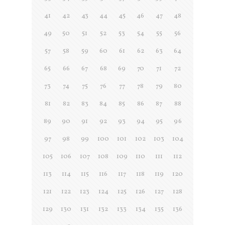
41
42
43
44
45
46
47
48
49
50
51
52
53
54
55
56
57
58
59
60
61
62
63
64
65
66
67
68
69
70
71
72
73
74
75
76
77
78
79
80
81
82
83
84
85
86
87
88
89
90
91
92
93
94
95
96
97
98
99
100
101
102
103
104
105
106
107
108
109
110
111
112
113
114
115
116
117
118
119
120
121
122
123
124
125
126
127
128
129
130
131
132
133
134
135
136