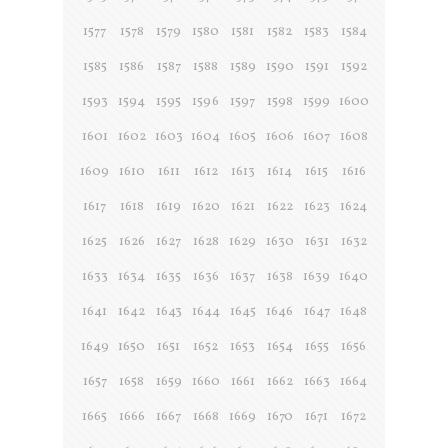
1577
1578
1579
1580
1581
1582
1583
1584
1585
1586
1587
1588
1589
1590
1591
1592
1593
1594
1595
1596
1597
1598
1599
1600
1601
1602
1603
1604
1605
1606
1607
1608
1609
1610
1611
1612
1613
1614
1615
1616
1617
1618
1619
1620
1621
1622
1623
1624
1625
1626
1627
1628
1629
1630
1631
1632
1633
1634
1635
1636
1637
1638
1639
1640
1641
1642
1643
1644
1645
1646
1647
1648
1649
1650
1651
1652
1653
1654
1655
1656
1657
1658
1659
1660
1661
1662
1663
1664
1665
1666
1667
1668
1669
1670
1671
1672