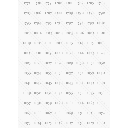
1777
1778
1779
1780
1781
1782
1783
1784
1785
1786
1787
1788
1789
1790
1791
1792
1793
1794
1795
1796
1797
1798
1799
1800
1801
1802
1803
1804
1805
1806
1807
1808
1809
1810
1811
1812
1813
1814
1815
1816
1817
1818
1819
1820
1821
1822
1823
1824
1825
1826
1827
1828
1829
1830
1831
1832
1833
1834
1835
1836
1837
1838
1839
1840
1841
1842
1843
1844
1845
1846
1847
1848
1849
1850
1851
1852
1853
1854
1855
1856
1857
1858
1859
1860
1861
1862
1863
1864
1865
1866
1867
1868
1869
1870
1871
1872
1873
1874
1875
1876
1877
1878
1879
1880