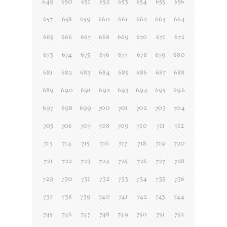
649
650
651
652
653
654
655
656
657
658
659
660
661
662
663
664
665
666
667
668
669
670
671
672
673
674
675
676
677
678
679
680
681
682
683
684
685
686
687
688
689
690
691
692
693
694
695
696
697
698
699
700
701
702
703
704
705
706
707
708
709
710
711
712
713
714
715
716
717
718
719
720
721
722
723
724
725
726
727
728
729
730
731
732
733
734
735
736
737
738
739
740
741
742
743
744
745
746
747
748
749
750
751
752