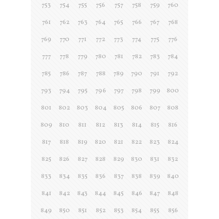
753
754
755
756
757
758
759
760
761
762
763
764
765
766
767
768
769
770
771
772
773
774
775
776
777
778
779
780
781
782
783
784
785
786
787
788
789
790
791
792
793
794
795
796
797
798
799
800
801
802
803
804
805
806
807
808
809
810
811
812
813
814
815
816
817
818
819
820
821
822
823
824
825
826
827
828
829
830
831
832
833
834
835
836
837
838
839
840
841
842
843
844
845
846
847
848
849
850
851
852
853
854
855
856