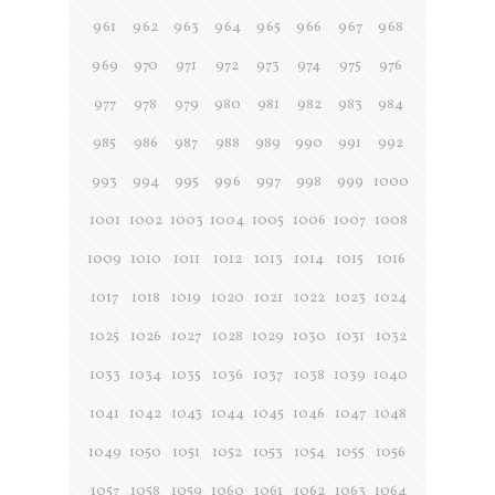
961
962
963
964
965
966
967
968
969
970
971
972
973
974
975
976
977
978
979
980
981
982
983
984
985
986
987
988
989
990
991
992
993
994
995
996
997
998
999
1000
1001
1002
1003
1004
1005
1006
1007
1008
1009
1010
1011
1012
1013
1014
1015
1016
1017
1018
1019
1020
1021
1022
1023
1024
1025
1026
1027
1028
1029
1030
1031
1032
1033
1034
1035
1036
1037
1038
1039
1040
1041
1042
1043
1044
1045
1046
1047
1048
1049
1050
1051
1052
1053
1054
1055
1056
1057
1058
1059
1060
1061
1062
1063
1064