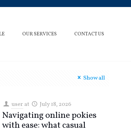
LE
OUR SERVICES
CONTACT US
Show all
user
at
July 18, 2026
Navigating online pokies
with ease: what casual