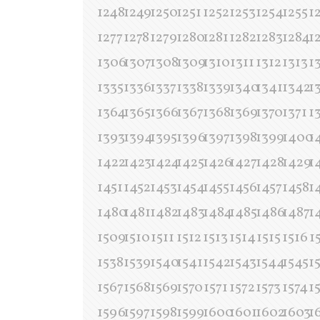
1248
1249
1250
1251
1252
1253
1254
1255
1
1277
1278
1279
1280
1281
1282
1283
1284
1
1306
1307
1308
1309
1310
1311
1312
1313
1
1335
1336
1337
1338
1339
1340
1341
1342
1
1364
1365
1366
1367
1368
1369
1370
1371
1
1393
1394
1395
1396
1397
1398
1399
1400
1
1422
1423
1424
1425
1426
1427
1428
1429
1
1451
1452
1453
1454
1455
1456
1457
1458
1
1480
1481
1482
1483
1484
1485
1486
1487
1
1509
1510
1511
1512
1513
1514
1515
1516
1
1538
1539
1540
1541
1542
1543
1544
1545
1
1567
1568
1569
1570
1571
1572
1573
1574
1
1596
1597
1598
1599
1600
1601
1602
1603
1