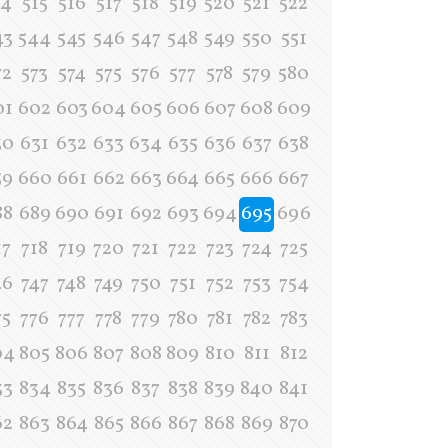
14
515
516
517
518
519
520
521
522
43
544
545
546
547
548
549
550
551
72
573
574
575
576
577
578
579
580
01
602
603
604
605
606
607
608
609
30
631
632
633
634
635
636
637
638
59
660
661
662
663
664
665
666
667
88
689
690
691
692
693
694
695
696
17
718
719
720
721
722
723
724
725
46
747
748
749
750
751
752
753
754
75
776
777
778
779
780
781
782
783
04
805
806
807
808
809
810
811
812
33
834
835
836
837
838
839
840
841
62
863
864
865
866
867
868
869
870