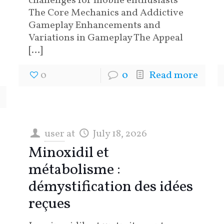
challenges for mobile enthusiasts
The Core Mechanics and Addictive
Gameplay Enhancements and
Variations in Gameplay The Appeal
[…]
0
0
Read more
user
at
July 18, 2026
Minoxidil et
métabolisme :
démystification des idées
reçues