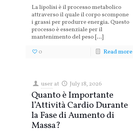
La lipolisi è il processo metabolico
attraverso il quale il corpo scompone
i grassi per produrre energia. Questo
processo è essenziale per il
mantenimento del peso
[…]
0
Read more
user
at
July 18, 2026
Quanto è Importante
l’Attività Cardio Durante
la Fase di Aumento di
Massa?