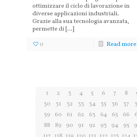
ottimizzare il ciclo di lavorazione in
diverse applicazioni industriali.
Grazie alla sua tecnologia avanzata,
permette di
[…]
0
Read more
1
2
3
4
5
6
7
8
30
31
32
33
34
35
36
37
59
60
61
62
63
64
65
66
88
89
90
91
92
93
94
95
117
118
119
120
121
122
123
124
1