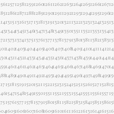
256
1257
1258
1259
1260
1261
1262
1263
1264
1265
1266
1267
12
285
1286
1287
1288
1289
1290
1291
1292
1293
1294
1295
1296
12
314
1315
1316
1317
1318
1319
1320
1321
1322
1323
1324
1325
13
343
1344
1345
1346
1347
1348
1349
1350
1351
1352
1353
1354
13
372
1373
1374
1375
1376
1377
1378
1379
1380
1381
1382
1383
13
401
1402
1403
1404
1405
1406
1407
1408
1409
1410
1411
1412
14
430
1431
1432
1433
1434
1435
1436
1437
1438
1439
1440
1441
1
459
1460
1461
1462
1463
1464
1465
1466
1467
1468
1469
1470
14
488
1489
1490
1491
1492
1493
1494
1495
1496
1497
1498
1499
1
517
1518
1519
1520
1521
1522
1523
1524
1525
1526
1527
1528
15
546
1547
1548
1549
1550
1551
1552
1553
1554
1555
1556
1557
15
575
1576
1577
1578
1579
1580
1581
1582
1583
1584
1585
1586
15
604
1605
1606
1607
1608
1609
1610
1611
1612
1613
1614
1615
16