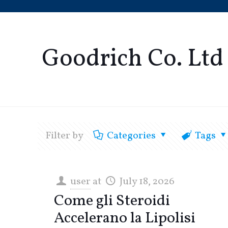
Goodrich Co. Ltd
Filter by
Categories
Tags
user
at
July 18, 2026
Come gli Steroidi
Accelerano la Lipolisi