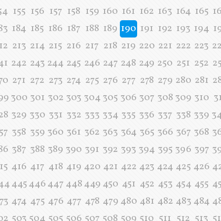
54
155
156
157
158
159
160
161
162
163
164
165
1
83
184
185
186
187
188
189
190
191
192
193
194
1
12
213
214
215
216
217
218
219
220
221
222
223
2
41
242
243
244
245
246
247
248
249
250
251
252
2
70
271
272
273
274
275
276
277
278
279
280
281
2
99
300
301
302
303
304
305
306
307
308
309
310
3
28
329
330
331
332
333
334
335
336
337
338
339
3
57
358
359
360
361
362
363
364
365
366
367
368
3
86
387
388
389
390
391
392
393
394
395
396
397
3
15
416
417
418
419
420
421
422
423
424
425
426
4
44
445
446
447
448
449
450
451
452
453
454
455
4
73
474
475
476
477
478
479
480
481
482
483
484
4
02
503
504
505
506
507
508
509
510
511
512
513
5