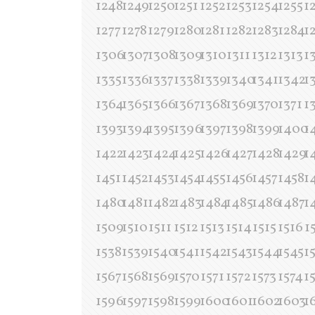
1248
1249
1250
1251
1252
1253
1254
1255
1
1277
1278
1279
1280
1281
1282
1283
1284
1
1306
1307
1308
1309
1310
1311
1312
1313
1
1335
1336
1337
1338
1339
1340
1341
1342
1
1364
1365
1366
1367
1368
1369
1370
1371
1
1393
1394
1395
1396
1397
1398
1399
1400
1
1422
1423
1424
1425
1426
1427
1428
1429
1
1451
1452
1453
1454
1455
1456
1457
1458
1
1480
1481
1482
1483
1484
1485
1486
1487
1
1509
1510
1511
1512
1513
1514
1515
1516
1
1538
1539
1540
1541
1542
1543
1544
1545
1
1567
1568
1569
1570
1571
1572
1573
1574
1
1596
1597
1598
1599
1600
1601
1602
1603
1