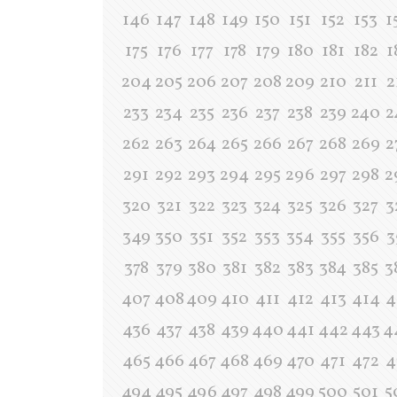
146
147
148
149
150
151
152
153
1
175
176
177
178
179
180
181
182
1
204
205
206
207
208
209
210
211
2
233
234
235
236
237
238
239
240
2
262
263
264
265
266
267
268
269
2
291
292
293
294
295
296
297
298
2
320
321
322
323
324
325
326
327
3
349
350
351
352
353
354
355
356
3
378
379
380
381
382
383
384
385
3
407
408
409
410
411
412
413
414
4
436
437
438
439
440
441
442
443
4
465
466
467
468
469
470
471
472
4
494
495
496
497
498
499
500
501
5