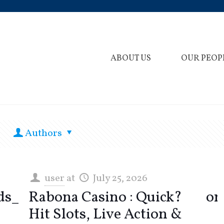
ABOUT US
OUR PEOP
Authors
user
at
July 25, 2026
ends_und_umfassende_Informati
Rabona Casino : Quick?
Hit Slots, Live Action &