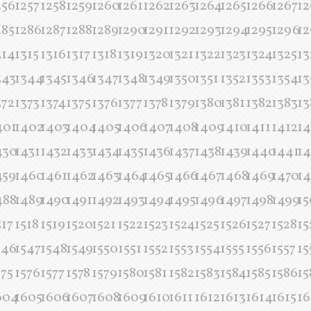
256
1257
1258
1259
1260
1261
1262
1263
1264
1265
1266
1267
12
285
1286
1287
1288
1289
1290
1291
1292
1293
1294
1295
1296
12
314
1315
1316
1317
1318
1319
1320
1321
1322
1323
1324
1325
13
343
1344
1345
1346
1347
1348
1349
1350
1351
1352
1353
1354
13
372
1373
1374
1375
1376
1377
1378
1379
1380
1381
1382
1383
13
401
1402
1403
1404
1405
1406
1407
1408
1409
1410
1411
1412
14
430
1431
1432
1433
1434
1435
1436
1437
1438
1439
1440
1441
1
459
1460
1461
1462
1463
1464
1465
1466
1467
1468
1469
1470
14
488
1489
1490
1491
1492
1493
1494
1495
1496
1497
1498
1499
1
517
1518
1519
1520
1521
1522
1523
1524
1525
1526
1527
1528
15
546
1547
1548
1549
1550
1551
1552
1553
1554
1555
1556
1557
15
575
1576
1577
1578
1579
1580
1581
1582
1583
1584
1585
1586
15
604
1605
1606
1607
1608
1609
1610
1611
1612
1613
1614
1615
16