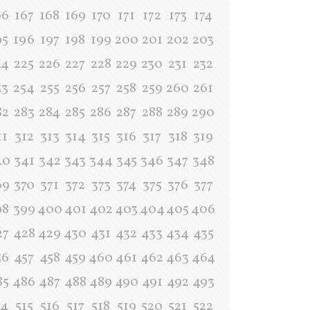
66
167
168
169
170
171
172
173
174
95
196
197
198
199
200
201
202
203
24
225
226
227
228
229
230
231
232
53
254
255
256
257
258
259
260
261
82
283
284
285
286
287
288
289
290
11
312
313
314
315
316
317
318
319
40
341
342
343
344
345
346
347
348
69
370
371
372
373
374
375
376
377
98
399
400
401
402
403
404
405
406
27
428
429
430
431
432
433
434
435
56
457
458
459
460
461
462
463
464
85
486
487
488
489
490
491
492
493
14
515
516
517
518
519
520
521
522