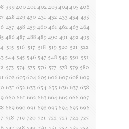
98
399
400
401
402
403
404
405
406
27
428
429
430
431
432
433
434
435
56
457
458
459
460
461
462
463
464
85
486
487
488
489
490
491
492
493
14
515
516
517
518
519
520
521
522
43
544
545
546
547
548
549
550
551
72
573
574
575
576
577
578
579
580
01
602
603
604
605
606
607
608
609
30
631
632
633
634
635
636
637
638
59
660
661
662
663
664
665
666
667
88
689
690
691
692
693
694
695
696
17
718
719
720
721
722
723
724
725
46
747
748
749
750
751
752
753
754