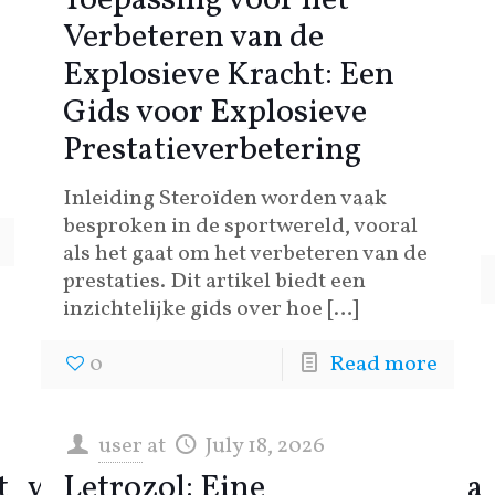
Toepassing voor het
Verbeteren van de
Explosieve Kracht: Een
Gids voor Explosieve
Prestatieverbetering
Inleiding Steroïden worden vaak
besproken in de sportwereld, vooral
als het gaat om het verbeteren van de
prestaties. Dit artikel biedt een
inzichtelijke gids over hoe
[…]
0
Read more
user
at
July 18, 2026
it_within_chicken_road_casino_an
Letrozol: Eine