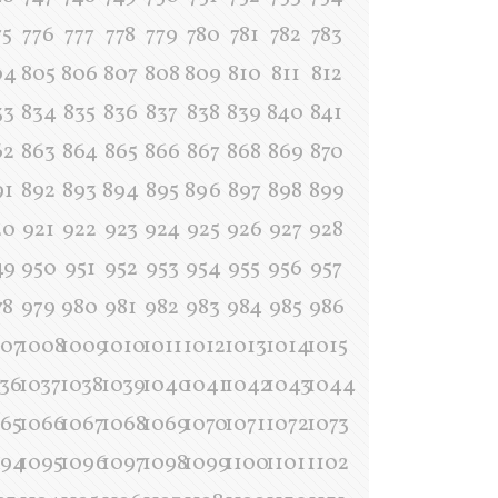
75
776
777
778
779
780
781
782
783
04
805
806
807
808
809
810
811
812
33
834
835
836
837
838
839
840
841
62
863
864
865
866
867
868
869
870
91
892
893
894
895
896
897
898
899
20
921
922
923
924
925
926
927
928
49
950
951
952
953
954
955
956
957
78
979
980
981
982
983
984
985
986
007
1008
1009
1010
1011
1012
1013
1014
1015
036
1037
1038
1039
1040
1041
1042
1043
1044
065
1066
1067
1068
1069
1070
1071
1072
1073
094
1095
1096
1097
1098
1099
1100
1101
1102