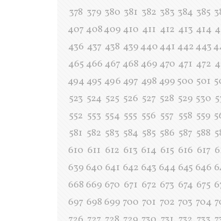
378
379
380
381
382
383
384
385
3
407
408
409
410
411
412
413
414
4
436
437
438
439
440
441
442
443
4
465
466
467
468
469
470
471
472
4
494
495
496
497
498
499
500
501
5
523
524
525
526
527
528
529
530
5
552
553
554
555
556
557
558
559
5
581
582
583
584
585
586
587
588
5
610
611
612
613
614
615
616
617
6
639
640
641
642
643
644
645
646
6
668
669
670
671
672
673
674
675
6
697
698
699
700
701
702
703
704
7
726
727
728
729
730
731
732
733
7