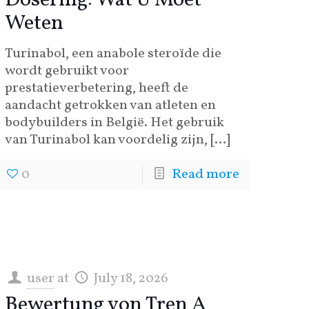
Dosering: Wat U Moet
Weten
Turinabol, een anabole steroïde die
wordt gebruikt voor
prestatieverbetering, heeft de
aandacht getrokken van atleten en
bodybuilders in België. Het gebruik
van Turinabol kan voordelig zijn,
[…]
0
Read more
user
at
July 18, 2026
d_endless_replayability
Bewertung von Tren A