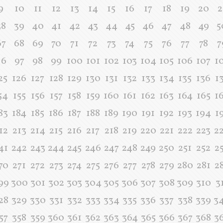
9
10
11
12
13
14
15
16
17
18
19
20
2
38
39
40
41
42
43
44
45
46
47
48
49
5
67
68
69
70
71
72
73
74
75
76
77
78
7
96
97
98
99
100
101
102
103
104
105
106
107
1
25
126
127
128
129
130
131
132
133
134
135
136
1
54
155
156
157
158
159
160
161
162
163
164
165
1
83
184
185
186
187
188
189
190
191
192
193
194
1
12
213
214
215
216
217
218
219
220
221
222
223
2
41
242
243
244
245
246
247
248
249
250
251
252
2
70
271
272
273
274
275
276
277
278
279
280
281
2
99
300
301
302
303
304
305
306
307
308
309
310
3
28
329
330
331
332
333
334
335
336
337
338
339
3
57
358
359
360
361
362
363
364
365
366
367
368
3