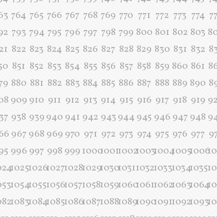
63
764
765
766
767
768
769
770
771
772
773
774
7
92
793
794
795
796
797
798
799
800
801
802
803
8
21
822
823
824
825
826
827
828
829
830
831
832
8
50
851
852
853
854
855
856
857
858
859
860
861
8
79
880
881
882
883
884
885
886
887
888
889
890
8
08
909
910
911
912
913
914
915
916
917
918
919
9
37
938
939
940
941
942
943
944
945
946
947
948
9
66
967
968
969
970
971
972
973
974
975
976
977
9
95
996
997
998
999
1000
1001
1002
1003
1004
1005
1006
1
024
1025
1026
1027
1028
1029
1030
1031
1032
1033
1034
1035
1
053
1054
1055
1056
1057
1058
1059
1060
1061
1062
1063
1064
1
082
1083
1084
1085
1086
1087
1088
1089
1090
1091
1092
1093
1