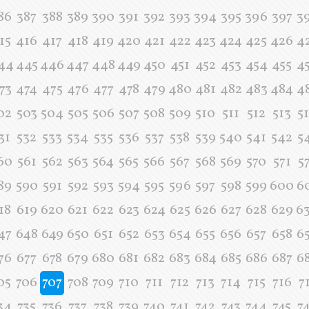
86
387
388
389
390
391
392
393
394
395
396
397
3
15
416
417
418
419
420
421
422
423
424
425
426
4
44
445
446
447
448
449
450
451
452
453
454
455
4
73
474
475
476
477
478
479
480
481
482
483
484
4
02
503
504
505
506
507
508
509
510
511
512
513
5
31
532
533
534
535
536
537
538
539
540
541
542
5
60
561
562
563
564
565
566
567
568
569
570
571
5
89
590
591
592
593
594
595
596
597
598
599
600
6
18
619
620
621
622
623
624
625
626
627
628
629
6
47
648
649
650
651
652
653
654
655
656
657
658
6
76
677
678
679
680
681
682
683
684
685
686
687
6
05
706
707
708
709
710
711
712
713
714
715
716
7
34
735
736
737
738
739
740
741
742
743
744
745
7