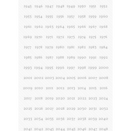
1945
1946
1947
1948
1949
1950
1951
1952
1953
1954
1955
1956
1957
1958
1959
1960
1961
1962
1963
1964
1965
1966
1967
1968
1969
1970
1971
1972
1973
1974
1975
1976
1977
1978
1979
1980
1981
1982
1983
1984
1985
1986
1987
1988
1989
1990
1991
1992
1993
1994
1995
1996
1997
1998
1999
2000
2001
2002
2003
2004
2005
2006
2007
2008
2009
2010
2011
2012
2013
2014
2015
2016
2017
2018
2019
2020
2021
2022
2023
2024
2025
2026
2027
2028
2029
2030
2031
2032
2033
2034
2035
2036
2037
2038
2039
2040
2041
2042
2043
2044
2045
2046
2047
2048