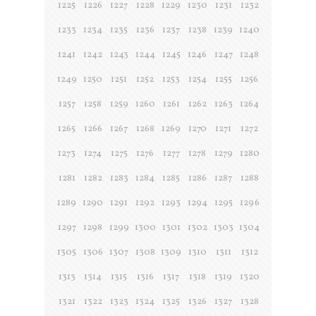
1225
1226
1227
1228
1229
1230
1231
1232
1233
1234
1235
1236
1237
1238
1239
1240
1241
1242
1243
1244
1245
1246
1247
1248
1249
1250
1251
1252
1253
1254
1255
1256
1257
1258
1259
1260
1261
1262
1263
1264
1265
1266
1267
1268
1269
1270
1271
1272
1273
1274
1275
1276
1277
1278
1279
1280
1281
1282
1283
1284
1285
1286
1287
1288
1289
1290
1291
1292
1293
1294
1295
1296
1297
1298
1299
1300
1301
1302
1303
1304
1305
1306
1307
1308
1309
1310
1311
1312
1313
1314
1315
1316
1317
1318
1319
1320
1321
1322
1323
1324
1325
1326
1327
1328