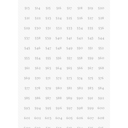
513
514
515
516
517
518
519
520
521
522
523
524
525
526
527
528
529
530
531
532
533
534
535
536
537
538
539
540
541
542
543
544
545
546
547
548
549
550
551
552
553
554
555
556
557
558
559
560
561
562
563
564
565
566
567
568
569
570
571
572
573
574
575
576
577
578
579
580
581
582
583
584
585
586
587
588
589
590
591
592
593
594
595
596
597
598
599
600
601
602
603
604
605
606
607
608