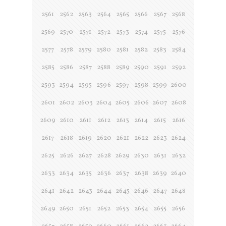
2561
2562
2563
2564
2565
2566
2567
2568
2569
2570
2571
2572
2573
2574
2575
2576
2577
2578
2579
2580
2581
2582
2583
2584
2585
2586
2587
2588
2589
2590
2591
2592
2593
2594
2595
2596
2597
2598
2599
2600
2601
2602
2603
2604
2605
2606
2607
2608
2609
2610
2611
2612
2613
2614
2615
2616
2617
2618
2619
2620
2621
2622
2623
2624
2625
2626
2627
2628
2629
2630
2631
2632
2633
2634
2635
2636
2637
2638
2639
2640
2641
2642
2643
2644
2645
2646
2647
2648
2649
2650
2651
2652
2653
2654
2655
2656