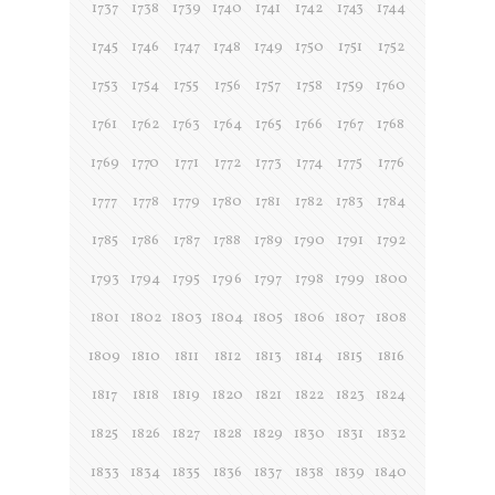
1737
1738
1739
1740
1741
1742
1743
1744
1745
1746
1747
1748
1749
1750
1751
1752
1753
1754
1755
1756
1757
1758
1759
1760
1761
1762
1763
1764
1765
1766
1767
1768
1769
1770
1771
1772
1773
1774
1775
1776
1777
1778
1779
1780
1781
1782
1783
1784
1785
1786
1787
1788
1789
1790
1791
1792
1793
1794
1795
1796
1797
1798
1799
1800
1801
1802
1803
1804
1805
1806
1807
1808
1809
1810
1811
1812
1813
1814
1815
1816
1817
1818
1819
1820
1821
1822
1823
1824
1825
1826
1827
1828
1829
1830
1831
1832
1833
1834
1835
1836
1837
1838
1839
1840