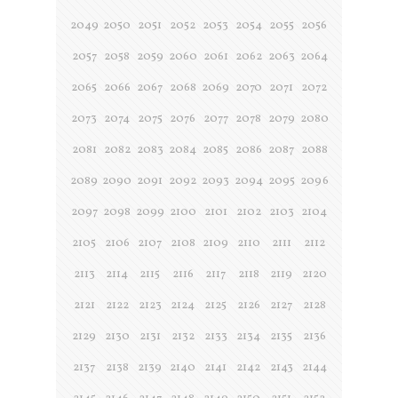
2049
2050
2051
2052
2053
2054
2055
2056
2057
2058
2059
2060
2061
2062
2063
2064
2065
2066
2067
2068
2069
2070
2071
2072
2073
2074
2075
2076
2077
2078
2079
2080
2081
2082
2083
2084
2085
2086
2087
2088
2089
2090
2091
2092
2093
2094
2095
2096
2097
2098
2099
2100
2101
2102
2103
2104
2105
2106
2107
2108
2109
2110
2111
2112
2113
2114
2115
2116
2117
2118
2119
2120
2121
2122
2123
2124
2125
2126
2127
2128
2129
2130
2131
2132
2133
2134
2135
2136
2137
2138
2139
2140
2141
2142
2143
2144