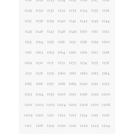
1121
1122
1123
1124
1125
1126
1127
1128
1129
1130
1131
1132
1133
1134
1135
1136
1137
1138
1139
1140
1141
1142
1143
1144
1145
1146
1147
1148
1149
1150
1151
1152
1153
1154
1155
1156
1157
1158
1159
1160
1161
1162
1163
1164
1165
1166
1167
1168
1169
1170
1171
1172
1173
1174
1175
1176
1177
1178
1179
1180
1181
1182
1183
1184
1185
1186
1187
1188
1189
1190
1191
1192
1193
1194
1195
1196
1197
1198
1199
1200
1201
1202
1203
1204
1205
1206
1207
1208
1209
1210
1211
1212
1213
1214
1215
1216
1217
1218
1219
1220
1221
1222
1223
1224