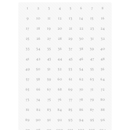
1
2
3
4
5
6
7
8
9
10
11
12
13
14
15
16
17
18
19
20
21
22
23
24
25
26
27
28
29
30
31
32
33
34
35
36
37
38
39
40
41
42
43
44
45
46
47
48
49
50
51
52
53
54
55
56
57
58
59
60
61
62
63
64
65
66
67
68
69
70
71
72
73
74
75
76
77
78
79
80
81
82
83
84
85
86
87
88
89
90
91
92
93
94
95
96