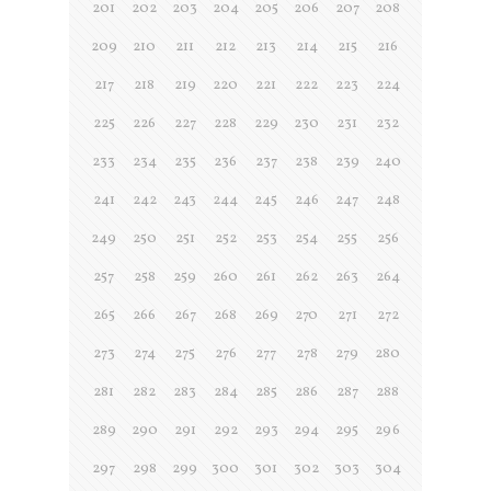
201
202
203
204
205
206
207
208
209
210
211
212
213
214
215
216
217
218
219
220
221
222
223
224
225
226
227
228
229
230
231
232
233
234
235
236
237
238
239
240
241
242
243
244
245
246
247
248
249
250
251
252
253
254
255
256
257
258
259
260
261
262
263
264
265
266
267
268
269
270
271
272
273
274
275
276
277
278
279
280
281
282
283
284
285
286
287
288
289
290
291
292
293
294
295
296
297
298
299
300
301
302
303
304