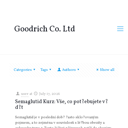
Goodrich Co. Ltd
Categories
Tags
Authors
Show all
user
at
July 17, 2026
Semaglutid Kurz: Vše, co pot?ebujete v?
d?t
Semaglutid je v poslední dob? ?asto sklo?ovaným
pojmem, a to zejména v souvislosti s lé?bou obezity a