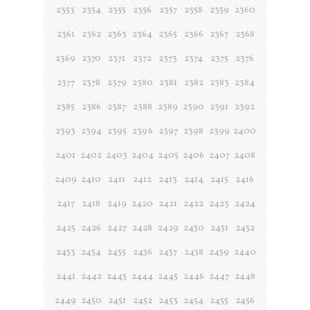
2353
2354
2355
2356
2357
2358
2359
2360
2361
2362
2363
2364
2365
2366
2367
2368
2369
2370
2371
2372
2373
2374
2375
2376
2377
2378
2379
2380
2381
2382
2383
2384
2385
2386
2387
2388
2389
2390
2391
2392
2393
2394
2395
2396
2397
2398
2399
2400
2401
2402
2403
2404
2405
2406
2407
2408
2409
2410
2411
2412
2413
2414
2415
2416
2417
2418
2419
2420
2421
2422
2423
2424
2425
2426
2427
2428
2429
2430
2431
2432
2433
2434
2435
2436
2437
2438
2439
2440
2441
2442
2443
2444
2445
2446
2447
2448
2449
2450
2451
2452
2453
2454
2455
2456