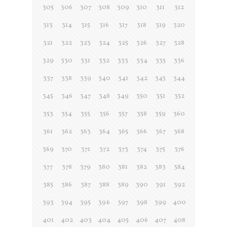
305
306
307
308
309
310
311
312
313
314
315
316
317
318
319
320
321
322
323
324
325
326
327
328
329
330
331
332
333
334
335
336
337
338
339
340
341
342
343
344
345
346
347
348
349
350
351
352
353
354
355
356
357
358
359
360
361
362
363
364
365
366
367
368
369
370
371
372
373
374
375
376
377
378
379
380
381
382
383
384
385
386
387
388
389
390
391
392
393
394
395
396
397
398
399
400
401
402
403
404
405
406
407
408