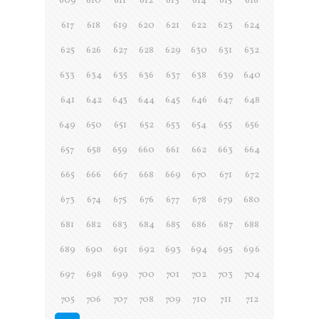
609
610
611
612
613
614
615
616
617
618
619
620
621
622
623
624
625
626
627
628
629
630
631
632
633
634
635
636
637
638
639
640
641
642
643
644
645
646
647
648
649
650
651
652
653
654
655
656
657
658
659
660
661
662
663
664
665
666
667
668
669
670
671
672
673
674
675
676
677
678
679
680
681
682
683
684
685
686
687
688
689
690
691
692
693
694
695
696
697
698
699
700
701
702
703
704
705
706
707
708
709
710
711
712