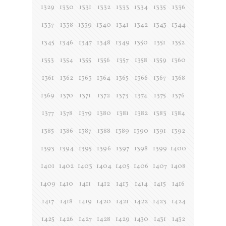
1329
1330
1331
1332
1333
1334
1335
1336
1337
1338
1339
1340
1341
1342
1343
1344
1345
1346
1347
1348
1349
1350
1351
1352
1353
1354
1355
1356
1357
1358
1359
1360
1361
1362
1363
1364
1365
1366
1367
1368
1369
1370
1371
1372
1373
1374
1375
1376
1377
1378
1379
1380
1381
1382
1383
1384
1385
1386
1387
1388
1389
1390
1391
1392
1393
1394
1395
1396
1397
1398
1399
1400
1401
1402
1403
1404
1405
1406
1407
1408
1409
1410
1411
1412
1413
1414
1415
1416
1417
1418
1419
1420
1421
1422
1423
1424
1425
1426
1427
1428
1429
1430
1431
1432