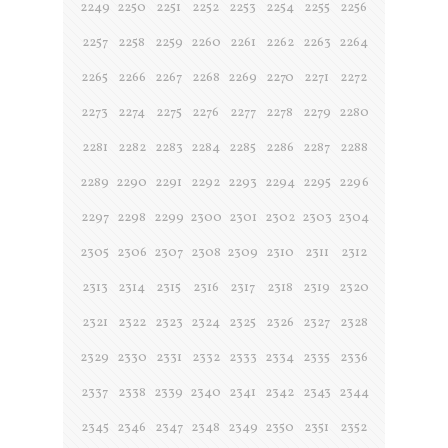
2249
2250
2251
2252
2253
2254
2255
2256
2257
2258
2259
2260
2261
2262
2263
2264
2265
2266
2267
2268
2269
2270
2271
2272
2273
2274
2275
2276
2277
2278
2279
2280
2281
2282
2283
2284
2285
2286
2287
2288
2289
2290
2291
2292
2293
2294
2295
2296
2297
2298
2299
2300
2301
2302
2303
2304
2305
2306
2307
2308
2309
2310
2311
2312
2313
2314
2315
2316
2317
2318
2319
2320
2321
2322
2323
2324
2325
2326
2327
2328
2329
2330
2331
2332
2333
2334
2335
2336
2337
2338
2339
2340
2341
2342
2343
2344
2345
2346
2347
2348
2349
2350
2351
2352