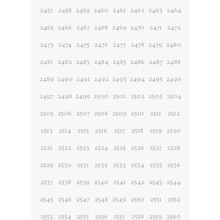
2457
2458
2459
2460
2461
2462
2463
2464
2465
2466
2467
2468
2469
2470
2471
2472
2473
2474
2475
2476
2477
2478
2479
2480
2481
2482
2483
2484
2485
2486
2487
2488
2489
2490
2491
2492
2493
2494
2495
2496
2497
2498
2499
2500
2501
2502
2503
2504
2505
2506
2507
2508
2509
2510
2511
2512
2513
2514
2515
2516
2517
2518
2519
2520
2521
2522
2523
2524
2525
2526
2527
2528
2529
2530
2531
2532
2533
2534
2535
2536
2537
2538
2539
2540
2541
2542
2543
2544
2545
2546
2547
2548
2549
2550
2551
2552
2553
2554
2555
2556
2557
2558
2559
2560