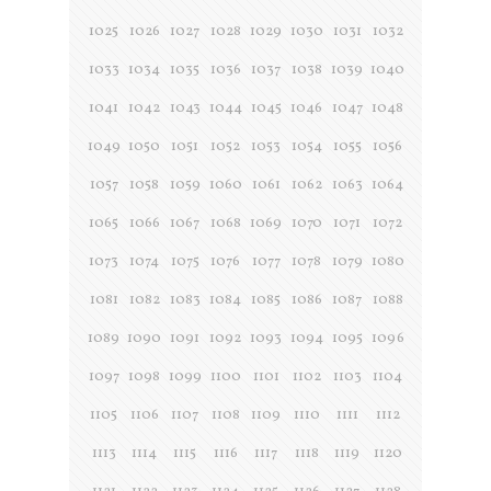
1025
1026
1027
1028
1029
1030
1031
1032
1033
1034
1035
1036
1037
1038
1039
1040
1041
1042
1043
1044
1045
1046
1047
1048
1049
1050
1051
1052
1053
1054
1055
1056
1057
1058
1059
1060
1061
1062
1063
1064
1065
1066
1067
1068
1069
1070
1071
1072
1073
1074
1075
1076
1077
1078
1079
1080
1081
1082
1083
1084
1085
1086
1087
1088
1089
1090
1091
1092
1093
1094
1095
1096
1097
1098
1099
1100
1101
1102
1103
1104
1105
1106
1107
1108
1109
1110
1111
1112
1113
1114
1115
1116
1117
1118
1119
1120