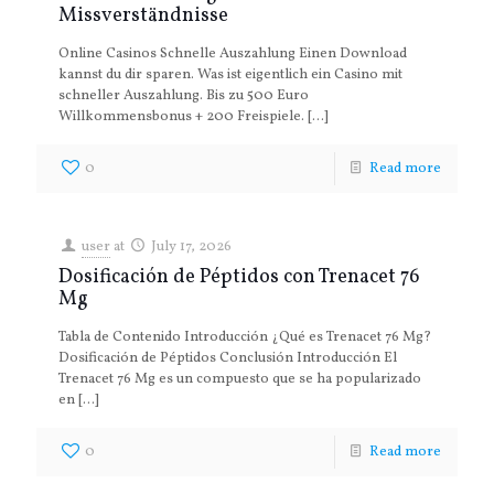
Missverständnisse
Online Casinos Schnelle Auszahlung Einen Download
kannst du dir sparen. Was ist eigentlich ein Casino mit
schneller Auszahlung. Bis zu 500 Euro
Willkommensbonus + 200 Freispiele.
[…]
0
Read more
user
at
July 17, 2026
Dosificación de Péptidos con Trenacet 76
Mg
Tabla de Contenido Introducción ¿Qué es Trenacet 76 Mg?
Dosificación de Péptidos Conclusión Introducción El
Trenacet 76 Mg es un compuesto que se ha popularizado
en
[…]
0
Read more