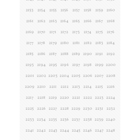
2153
2154
2155
2156
2157
2158
2159
2160
2161
2162
2163
2164
2165
2166
2167
2168
2169
2170
2171
2172
2173
2174
2175
2176
2177
2178
2179
2180
2181
2182
2183
2184
2185
2186
2187
2188
2189
2190
2191
2192
2193
2194
2195
2196
2197
2198
2199
2200
2201
2202
2203
2204
2205
2206
2207
2208
2209
2210
2211
2212
2213
2214
2215
2216
2217
2218
2219
2220
2221
2222
2223
2224
2225
2226
2227
2228
2229
2230
2231
2232
2233
2234
2235
2236
2237
2238
2239
2240
2241
2242
2243
2244
2245
2246
2247
2248