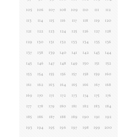
105
106
107
108
109
110
111
112
113
114
115
116
117
118
119
120
121
122
123
124
125
126
127
128
129
130
131
132
133
134
135
136
137
138
139
140
141
142
143
144
145
146
147
148
149
150
151
152
153
154
155
156
157
158
159
160
161
162
163
164
165
166
167
168
169
170
171
172
173
174
175
176
177
178
179
180
181
182
183
184
185
186
187
188
189
190
191
192
193
194
195
196
197
198
199
200