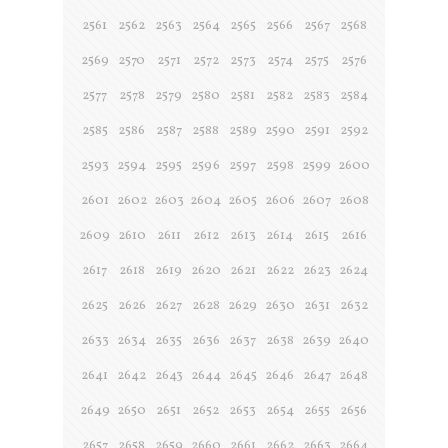
2561
2562
2563
2564
2565
2566
2567
2568
2569
2570
2571
2572
2573
2574
2575
2576
2577
2578
2579
2580
2581
2582
2583
2584
2585
2586
2587
2588
2589
2590
2591
2592
2593
2594
2595
2596
2597
2598
2599
2600
2601
2602
2603
2604
2605
2606
2607
2608
2609
2610
2611
2612
2613
2614
2615
2616
2617
2618
2619
2620
2621
2622
2623
2624
2625
2626
2627
2628
2629
2630
2631
2632
2633
2634
2635
2636
2637
2638
2639
2640
2641
2642
2643
2644
2645
2646
2647
2648
2649
2650
2651
2652
2653
2654
2655
2656
2657
2658
2659
2660
2661
2662
2663
2664