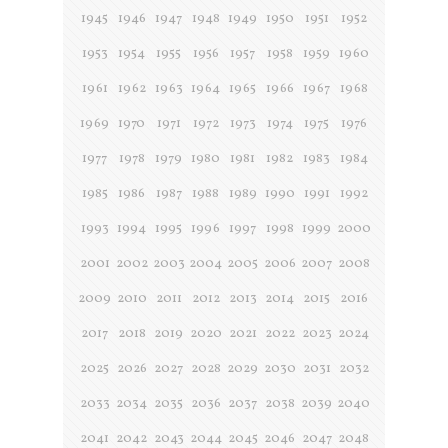
1945
1946
1947
1948
1949
1950
1951
1952
1953
1954
1955
1956
1957
1958
1959
1960
1961
1962
1963
1964
1965
1966
1967
1968
1969
1970
1971
1972
1973
1974
1975
1976
1977
1978
1979
1980
1981
1982
1983
1984
1985
1986
1987
1988
1989
1990
1991
1992
1993
1994
1995
1996
1997
1998
1999
2000
2001
2002
2003
2004
2005
2006
2007
2008
2009
2010
2011
2012
2013
2014
2015
2016
2017
2018
2019
2020
2021
2022
2023
2024
2025
2026
2027
2028
2029
2030
2031
2032
2033
2034
2035
2036
2037
2038
2039
2040
2041
2042
2043
2044
2045
2046
2047
2048