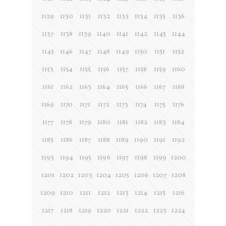
1129
1130
1131
1132
1133
1134
1135
1136
1137
1138
1139
1140
1141
1142
1143
1144
1145
1146
1147
1148
1149
1150
1151
1152
1153
1154
1155
1156
1157
1158
1159
1160
1161
1162
1163
1164
1165
1166
1167
1168
1169
1170
1171
1172
1173
1174
1175
1176
1177
1178
1179
1180
1181
1182
1183
1184
1185
1186
1187
1188
1189
1190
1191
1192
1193
1194
1195
1196
1197
1198
1199
1200
1201
1202
1203
1204
1205
1206
1207
1208
1209
1210
1211
1212
1213
1214
1215
1216
1217
1218
1219
1220
1221
1222
1223
1224