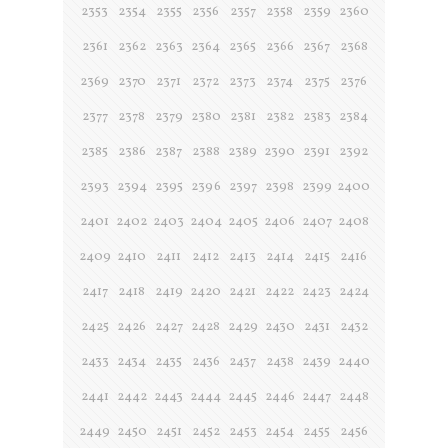
2353
2354
2355
2356
2357
2358
2359
2360
2361
2362
2363
2364
2365
2366
2367
2368
2369
2370
2371
2372
2373
2374
2375
2376
2377
2378
2379
2380
2381
2382
2383
2384
2385
2386
2387
2388
2389
2390
2391
2392
2393
2394
2395
2396
2397
2398
2399
2400
2401
2402
2403
2404
2405
2406
2407
2408
2409
2410
2411
2412
2413
2414
2415
2416
2417
2418
2419
2420
2421
2422
2423
2424
2425
2426
2427
2428
2429
2430
2431
2432
2433
2434
2435
2436
2437
2438
2439
2440
2441
2442
2443
2444
2445
2446
2447
2448
2449
2450
2451
2452
2453
2454
2455
2456