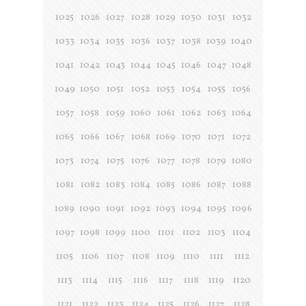
1025
1026
1027
1028
1029
1030
1031
1032
1033
1034
1035
1036
1037
1038
1039
1040
1041
1042
1043
1044
1045
1046
1047
1048
1049
1050
1051
1052
1053
1054
1055
1056
1057
1058
1059
1060
1061
1062
1063
1064
1065
1066
1067
1068
1069
1070
1071
1072
1073
1074
1075
1076
1077
1078
1079
1080
1081
1082
1083
1084
1085
1086
1087
1088
1089
1090
1091
1092
1093
1094
1095
1096
1097
1098
1099
1100
1101
1102
1103
1104
1105
1106
1107
1108
1109
1110
1111
1112
1113
1114
1115
1116
1117
1118
1119
1120
1121
1122
1123
1124
1125
1126
1127
1128