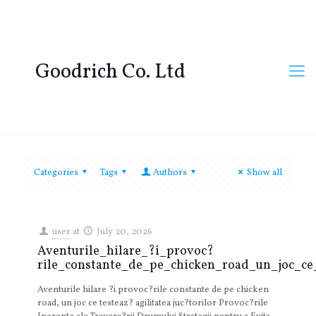
Goodrich Co. Ltd
Categories
Tags
Authors
Show all
user
at
July 20, 2026
Aventurile_hilare_?i_provoc?
rile_constante_de_pe_chicken_road_un_joc_ce
Aventurile hilare ?i provoc?rile constante de pe chicken
road, un joc ce testeaz? agilitatea juc?torilor Provoc?rile