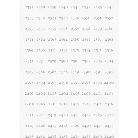
2337
2338
2339
2340
2341
2342
2343
2344
2345
2346
2347
2348
2349
2350
2351
2352
2353
2354
2355
2356
2357
2358
2359
2360
2361
2362
2363
2364
2365
2366
2367
2368
2369
2370
2371
2372
2373
2374
2375
2376
2377
2378
2379
2380
2381
2382
2383
2384
2385
2386
2387
2388
2389
2390
2391
2392
2393
2394
2395
2396
2397
2398
2399
2400
2401
2402
2403
2404
2405
2406
2407
2408
2409
2410
2411
2412
2413
2414
2415
2416
2417
2418
2419
2420
2421
2422
2423
2424
2425
2426
2427
2428
2429
2430
2431
2432
2433
2434
2435
2436
2437
2438
2439
2440