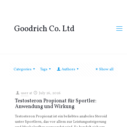
Goodrich Co. Ltd
Categories
Tags
Authors
Show all
user
at
July 26, 2026
Testosteron Propionat für Sportler:
Anwendung und Wirkung
Testosteron Propionat ist ein beliebtes anaboles Steroid
unter Sportlern, das vor allem zur Leistungssteigerung