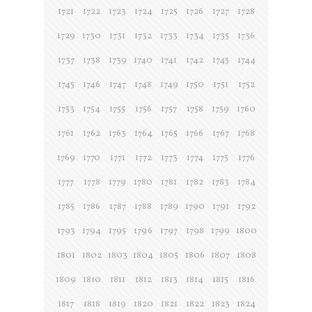
1721
1722
1723
1724
1725
1726
1727
1728
1729
1730
1731
1732
1733
1734
1735
1736
1737
1738
1739
1740
1741
1742
1743
1744
1745
1746
1747
1748
1749
1750
1751
1752
1753
1754
1755
1756
1757
1758
1759
1760
1761
1762
1763
1764
1765
1766
1767
1768
1769
1770
1771
1772
1773
1774
1775
1776
1777
1778
1779
1780
1781
1782
1783
1784
1785
1786
1787
1788
1789
1790
1791
1792
1793
1794
1795
1796
1797
1798
1799
1800
1801
1802
1803
1804
1805
1806
1807
1808
1809
1810
1811
1812
1813
1814
1815
1816
1817
1818
1819
1820
1821
1822
1823
1824