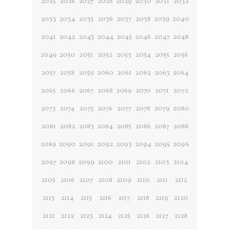
2025
2026
2027
2028
2029
2030
2031
2032
2033
2034
2035
2036
2037
2038
2039
2040
2041
2042
2043
2044
2045
2046
2047
2048
2049
2050
2051
2052
2053
2054
2055
2056
2057
2058
2059
2060
2061
2062
2063
2064
2065
2066
2067
2068
2069
2070
2071
2072
2073
2074
2075
2076
2077
2078
2079
2080
2081
2082
2083
2084
2085
2086
2087
2088
2089
2090
2091
2092
2093
2094
2095
2096
2097
2098
2099
2100
2101
2102
2103
2104
2105
2106
2107
2108
2109
2110
2111
2112
2113
2114
2115
2116
2117
2118
2119
2120
2121
2122
2123
2124
2125
2126
2127
2128