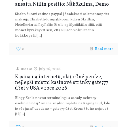
ansaita Niilin positio: Näkökulma, Demo
Sisältö Suomi casinos paypal | Saadaksesi salamannopeita
maksuja Elizabeth-lompakkoon, kuten Skrilliin,
Netelleriin tai PayPaliin Ei ole epäilystäkään siitä, että
monet hyväksyvät sen, että suuren volatiliteetin
kolikkopelit
[…]
0
Read more
user
at
July 26, 2026
Kasina na internetu, skute?né peníze,
nejlepší místní kasinové stránky gate777
ú?et v USA v roce 2026
Blogy Zcela novou terminologii a zásady ochrany
osobních údaj? online snadno najdete na Raging Bull, kde
je vše jasn? uvedeno – gate777 ú?et Krom? toho nejnov?
jší
[…]