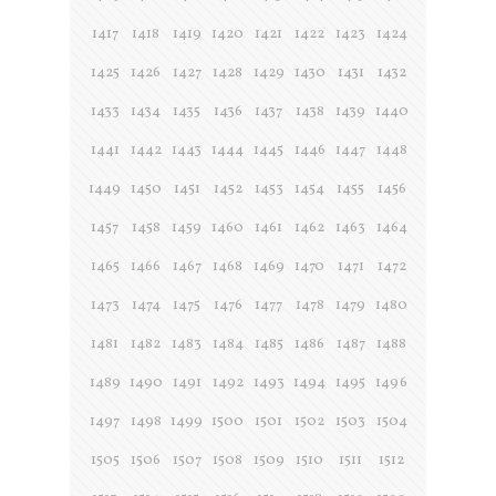
1417
1418
1419
1420
1421
1422
1423
1424
1425
1426
1427
1428
1429
1430
1431
1432
1433
1434
1435
1436
1437
1438
1439
1440
1441
1442
1443
1444
1445
1446
1447
1448
1449
1450
1451
1452
1453
1454
1455
1456
1457
1458
1459
1460
1461
1462
1463
1464
1465
1466
1467
1468
1469
1470
1471
1472
1473
1474
1475
1476
1477
1478
1479
1480
1481
1482
1483
1484
1485
1486
1487
1488
1489
1490
1491
1492
1493
1494
1495
1496
1497
1498
1499
1500
1501
1502
1503
1504
1505
1506
1507
1508
1509
1510
1511
1512