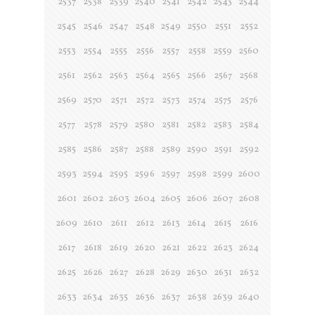
2537
2538
2539
2540
2541
2542
2543
2544
2545
2546
2547
2548
2549
2550
2551
2552
2553
2554
2555
2556
2557
2558
2559
2560
2561
2562
2563
2564
2565
2566
2567
2568
2569
2570
2571
2572
2573
2574
2575
2576
2577
2578
2579
2580
2581
2582
2583
2584
2585
2586
2587
2588
2589
2590
2591
2592
2593
2594
2595
2596
2597
2598
2599
2600
2601
2602
2603
2604
2605
2606
2607
2608
2609
2610
2611
2612
2613
2614
2615
2616
2617
2618
2619
2620
2621
2622
2623
2624
2625
2626
2627
2628
2629
2630
2631
2632
2633
2634
2635
2636
2637
2638
2639
2640