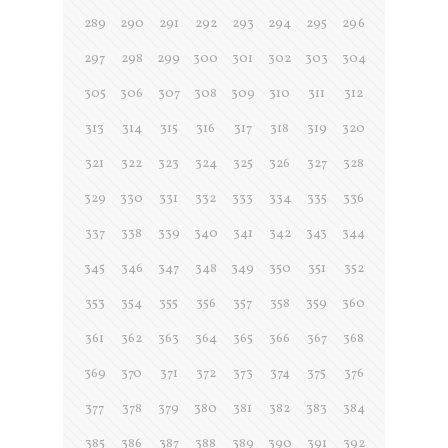
289
290
291
292
293
294
295
296
297
298
299
300
301
302
303
304
305
306
307
308
309
310
311
312
313
314
315
316
317
318
319
320
321
322
323
324
325
326
327
328
329
330
331
332
333
334
335
336
337
338
339
340
341
342
343
344
345
346
347
348
349
350
351
352
353
354
355
356
357
358
359
360
361
362
363
364
365
366
367
368
369
370
371
372
373
374
375
376
377
378
379
380
381
382
383
384
385
386
387
388
389
390
391
392