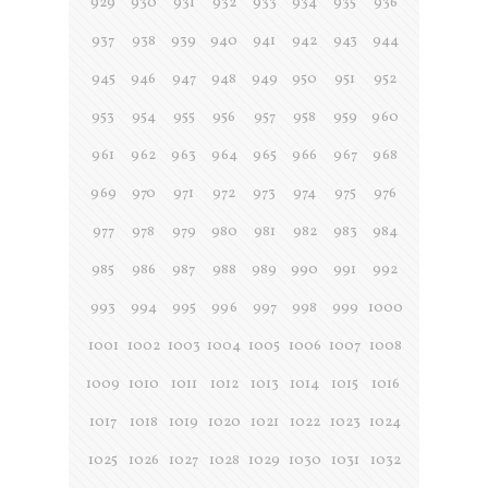
929
930
931
932
933
934
935
936
937
938
939
940
941
942
943
944
945
946
947
948
949
950
951
952
953
954
955
956
957
958
959
960
961
962
963
964
965
966
967
968
969
970
971
972
973
974
975
976
977
978
979
980
981
982
983
984
985
986
987
988
989
990
991
992
993
994
995
996
997
998
999
1000
1001
1002
1003
1004
1005
1006
1007
1008
1009
1010
1011
1012
1013
1014
1015
1016
1017
1018
1019
1020
1021
1022
1023
1024
1025
1026
1027
1028
1029
1030
1031
1032