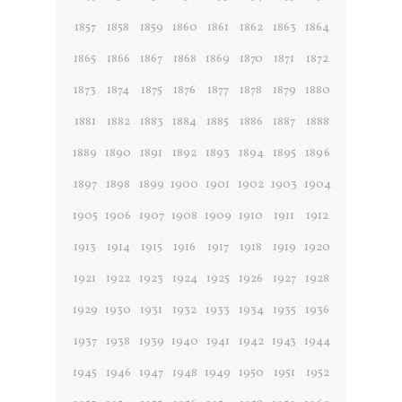
1857
1858
1859
1860
1861
1862
1863
1864
1865
1866
1867
1868
1869
1870
1871
1872
1873
1874
1875
1876
1877
1878
1879
1880
1881
1882
1883
1884
1885
1886
1887
1888
1889
1890
1891
1892
1893
1894
1895
1896
1897
1898
1899
1900
1901
1902
1903
1904
1905
1906
1907
1908
1909
1910
1911
1912
1913
1914
1915
1916
1917
1918
1919
1920
1921
1922
1923
1924
1925
1926
1927
1928
1929
1930
1931
1932
1933
1934
1935
1936
1937
1938
1939
1940
1941
1942
1943
1944
1945
1946
1947
1948
1949
1950
1951
1952