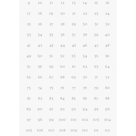
9
10
11
12
13
14
15
16
17
18
19
20
21
22
23
24
25
26
27
28
29
30
31
32
33
34
35
36
37
38
39
40
41
42
43
44
45
46
47
48
49
50
51
52
53
54
55
56
57
58
59
60
61
62
63
64
65
66
67
68
69
70
71
72
73
74
75
76
77
78
79
80
81
82
83
84
85
86
87
88
89
90
91
92
93
94
95
96
97
98
99
100
101
102
103
104
105
106
107
108
109
110
111
112