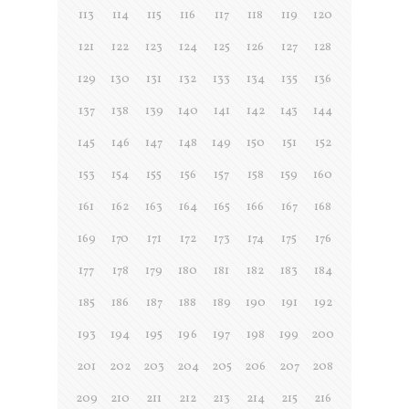
113
114
115
116
117
118
119
120
121
122
123
124
125
126
127
128
129
130
131
132
133
134
135
136
137
138
139
140
141
142
143
144
145
146
147
148
149
150
151
152
153
154
155
156
157
158
159
160
161
162
163
164
165
166
167
168
169
170
171
172
173
174
175
176
177
178
179
180
181
182
183
184
185
186
187
188
189
190
191
192
193
194
195
196
197
198
199
200
201
202
203
204
205
206
207
208
209
210
211
212
213
214
215
216