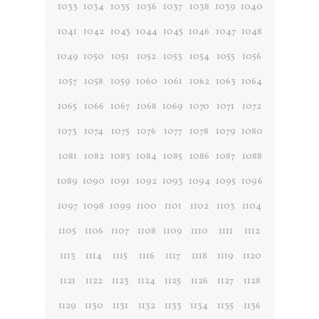
1033
1034
1035
1036
1037
1038
1039
1040
1041
1042
1043
1044
1045
1046
1047
1048
1049
1050
1051
1052
1053
1054
1055
1056
1057
1058
1059
1060
1061
1062
1063
1064
1065
1066
1067
1068
1069
1070
1071
1072
1073
1074
1075
1076
1077
1078
1079
1080
1081
1082
1083
1084
1085
1086
1087
1088
1089
1090
1091
1092
1093
1094
1095
1096
1097
1098
1099
1100
1101
1102
1103
1104
1105
1106
1107
1108
1109
1110
1111
1112
1113
1114
1115
1116
1117
1118
1119
1120
1121
1122
1123
1124
1125
1126
1127
1128
1129
1130
1131
1132
1133
1134
1135
1136