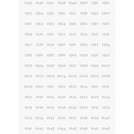
1545
1546
1547
1548
1549
1550
1551
1552
1553
1554
1555
1556
1557
1558
1559
1560
1561
1562
1563
1564
1565
1566
1567
1568
1569
1570
1571
1572
1573
1574
1575
1576
1577
1578
1579
1580
1581
1582
1583
1584
1585
1586
1587
1588
1589
1590
1591
1592
1593
1594
1595
1596
1597
1598
1599
1600
1601
1602
1603
1604
1605
1606
1607
1608
1609
1610
1611
1612
1613
1614
1615
1616
1617
1618
1619
1620
1621
1622
1623
1624
1625
1626
1627
1628
1629
1630
1631
1632
1633
1634
1635
1636
1637
1638
1639
1640
1641
1642
1643
1644
1645
1646
1647
1648