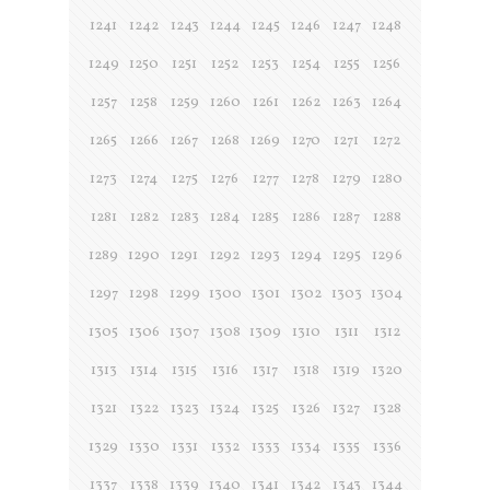
1241
1242
1243
1244
1245
1246
1247
1248
1249
1250
1251
1252
1253
1254
1255
1256
1257
1258
1259
1260
1261
1262
1263
1264
1265
1266
1267
1268
1269
1270
1271
1272
1273
1274
1275
1276
1277
1278
1279
1280
1281
1282
1283
1284
1285
1286
1287
1288
1289
1290
1291
1292
1293
1294
1295
1296
1297
1298
1299
1300
1301
1302
1303
1304
1305
1306
1307
1308
1309
1310
1311
1312
1313
1314
1315
1316
1317
1318
1319
1320
1321
1322
1323
1324
1325
1326
1327
1328
1329
1330
1331
1332
1333
1334
1335
1336
1337
1338
1339
1340
1341
1342
1343
1344