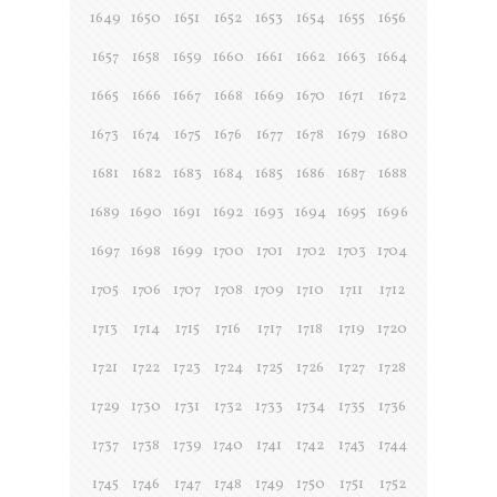
1649
1650
1651
1652
1653
1654
1655
1656
1657
1658
1659
1660
1661
1662
1663
1664
1665
1666
1667
1668
1669
1670
1671
1672
1673
1674
1675
1676
1677
1678
1679
1680
1681
1682
1683
1684
1685
1686
1687
1688
1689
1690
1691
1692
1693
1694
1695
1696
1697
1698
1699
1700
1701
1702
1703
1704
1705
1706
1707
1708
1709
1710
1711
1712
1713
1714
1715
1716
1717
1718
1719
1720
1721
1722
1723
1724
1725
1726
1727
1728
1729
1730
1731
1732
1733
1734
1735
1736
1737
1738
1739
1740
1741
1742
1743
1744
1745
1746
1747
1748
1749
1750
1751
1752