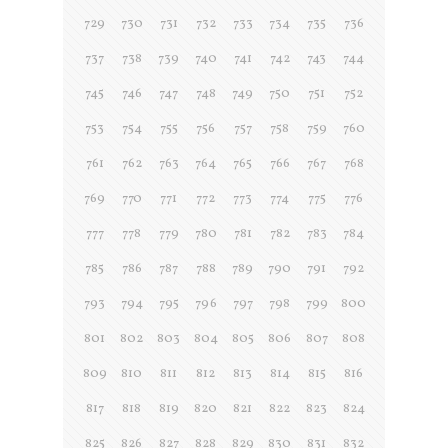
729
730
731
732
733
734
735
736
737
738
739
740
741
742
743
744
745
746
747
748
749
750
751
752
753
754
755
756
757
758
759
760
761
762
763
764
765
766
767
768
769
770
771
772
773
774
775
776
777
778
779
780
781
782
783
784
785
786
787
788
789
790
791
792
793
794
795
796
797
798
799
800
801
802
803
804
805
806
807
808
809
810
811
812
813
814
815
816
817
818
819
820
821
822
823
824
825
826
827
828
829
830
831
832