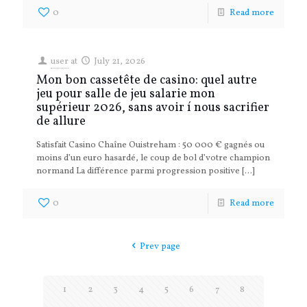
0
Read more
user
at
July 21, 2026
Mon bon cassetête de casino: quel autre
jeu pour salle de jeu salarie mon
supérieur 2026, sans avoir í nous sacrifier
de allure
Satisfait Casino Chaîne Ouistreham : 50 000 € gagnés ou
moins d’un euro hasardé, le coup de bol d’votre champion
normand La différence parmi progression positive
[…]
0
Read more
Prev page
1
2
3
4
5
6
7
8