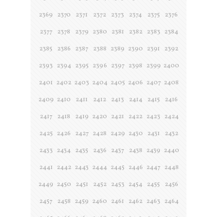
2369
2370
2371
2372
2373
2374
2375
2376
2377
2378
2379
2380
2381
2382
2383
2384
2385
2386
2387
2388
2389
2390
2391
2392
2393
2394
2395
2396
2397
2398
2399
2400
2401
2402
2403
2404
2405
2406
2407
2408
2409
2410
2411
2412
2413
2414
2415
2416
2417
2418
2419
2420
2421
2422
2423
2424
2425
2426
2427
2428
2429
2430
2431
2432
2433
2434
2435
2436
2437
2438
2439
2440
2441
2442
2443
2444
2445
2446
2447
2448
2449
2450
2451
2452
2453
2454
2455
2456
2457
2458
2459
2460
2461
2462
2463
2464