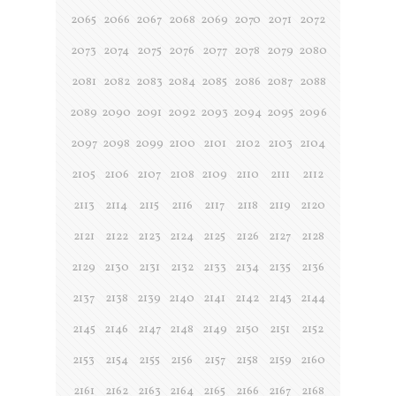
2065
2066
2067
2068
2069
2070
2071
2072
2073
2074
2075
2076
2077
2078
2079
2080
2081
2082
2083
2084
2085
2086
2087
2088
2089
2090
2091
2092
2093
2094
2095
2096
2097
2098
2099
2100
2101
2102
2103
2104
2105
2106
2107
2108
2109
2110
2111
2112
2113
2114
2115
2116
2117
2118
2119
2120
2121
2122
2123
2124
2125
2126
2127
2128
2129
2130
2131
2132
2133
2134
2135
2136
2137
2138
2139
2140
2141
2142
2143
2144
2145
2146
2147
2148
2149
2150
2151
2152
2153
2154
2155
2156
2157
2158
2159
2160
2161
2162
2163
2164
2165
2166
2167
2168