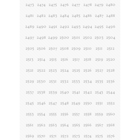
2473
2474
2475
2476
2477
2478
2479
2480
2481
2482
2483
2484
2485
2486
2487
2488
2489
2490
2491
2492
2493
2494
2495
2496
2497
2498
2499
2500
2501
2502
2503
2504
2505
2506
2507
2508
2509
2510
2511
2512
2513
2514
2515
2516
2517
2518
2519
2520
2521
2522
2523
2524
2525
2526
2527
2528
2529
2530
2531
2532
2533
2534
2535
2536
2537
2538
2539
2540
2541
2542
2543
2544
2545
2546
2547
2548
2549
2550
2551
2552
2553
2554
2555
2556
2557
2558
2559
2560
2561
2562
2563
2564
2565
2566
2567
2568
2569
2570
2571
2572
2573
2574
2575
2576