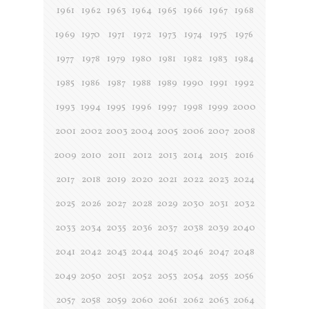
1961
1962
1963
1964
1965
1966
1967
1968
1969
1970
1971
1972
1973
1974
1975
1976
1977
1978
1979
1980
1981
1982
1983
1984
1985
1986
1987
1988
1989
1990
1991
1992
1993
1994
1995
1996
1997
1998
1999
2000
2001
2002
2003
2004
2005
2006
2007
2008
2009
2010
2011
2012
2013
2014
2015
2016
2017
2018
2019
2020
2021
2022
2023
2024
2025
2026
2027
2028
2029
2030
2031
2032
2033
2034
2035
2036
2037
2038
2039
2040
2041
2042
2043
2044
2045
2046
2047
2048
2049
2050
2051
2052
2053
2054
2055
2056
2057
2058
2059
2060
2061
2062
2063
2064