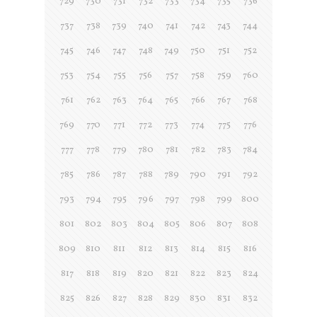
729
730
731
732
733
734
735
736
737
738
739
740
741
742
743
744
745
746
747
748
749
750
751
752
753
754
755
756
757
758
759
760
761
762
763
764
765
766
767
768
769
770
771
772
773
774
775
776
777
778
779
780
781
782
783
784
785
786
787
788
789
790
791
792
793
794
795
796
797
798
799
800
801
802
803
804
805
806
807
808
809
810
811
812
813
814
815
816
817
818
819
820
821
822
823
824
825
826
827
828
829
830
831
832