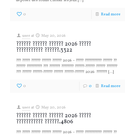
déposer des fonds Choisir les jeux
[…]
0
Read more
user
at
May 20, 2026
?????? ?????? ?????? 2026 ?????
??????????? ??????.3322
??? ????? ?????? ?????? ?????? 2026 – ????? ??????????? ?????? ??
?????? ?????????? ??? ??????? ???????? ??????-?????? ?????? ???????
??? ?????? ??????-?????? ?????? ??????-?????? 2026: ???????
[…]
0
0
Read more
user
at
May 20, 2026
?????? ?????? ?????? 2026 ?????
??????????? ??????.4806
??? ????? ?????? ?????? ?????? 2026 – ????? ??????????? ?????? ??