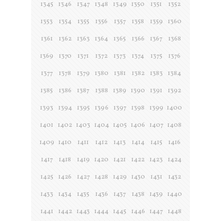
1345
1346
1347
1348
1349
1350
1351
1352
1353
1354
1355
1356
1357
1358
1359
1360
1361
1362
1363
1364
1365
1366
1367
1368
1369
1370
1371
1372
1373
1374
1375
1376
1377
1378
1379
1380
1381
1382
1383
1384
1385
1386
1387
1388
1389
1390
1391
1392
1393
1394
1395
1396
1397
1398
1399
1400
1401
1402
1403
1404
1405
1406
1407
1408
1409
1410
1411
1412
1413
1414
1415
1416
1417
1418
1419
1420
1421
1422
1423
1424
1425
1426
1427
1428
1429
1430
1431
1432
1433
1434
1435
1436
1437
1438
1439
1440
1441
1442
1443
1444
1445
1446
1447
1448