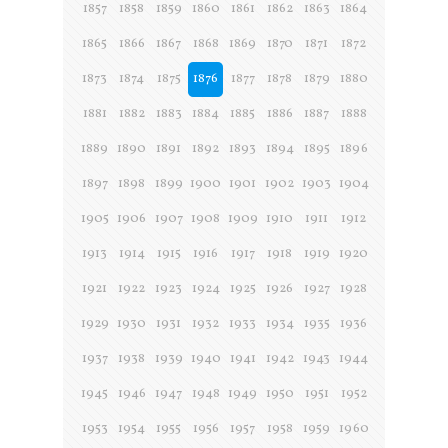
1857
1858
1859
1860
1861
1862
1863
1864
1865
1866
1867
1868
1869
1870
1871
1872
1873
1874
1875
1876
1877
1878
1879
1880
1881
1882
1883
1884
1885
1886
1887
1888
1889
1890
1891
1892
1893
1894
1895
1896
1897
1898
1899
1900
1901
1902
1903
1904
1905
1906
1907
1908
1909
1910
1911
1912
1913
1914
1915
1916
1917
1918
1919
1920
1921
1922
1923
1924
1925
1926
1927
1928
1929
1930
1931
1932
1933
1934
1935
1936
1937
1938
1939
1940
1941
1942
1943
1944
1945
1946
1947
1948
1949
1950
1951
1952
1953
1954
1955
1956
1957
1958
1959
1960