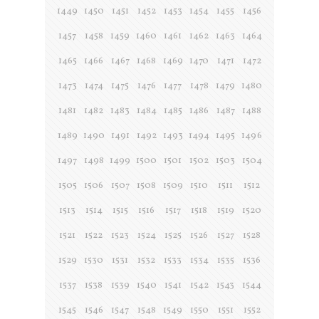
1449
1450
1451
1452
1453
1454
1455
1456
1457
1458
1459
1460
1461
1462
1463
1464
1465
1466
1467
1468
1469
1470
1471
1472
1473
1474
1475
1476
1477
1478
1479
1480
1481
1482
1483
1484
1485
1486
1487
1488
1489
1490
1491
1492
1493
1494
1495
1496
1497
1498
1499
1500
1501
1502
1503
1504
1505
1506
1507
1508
1509
1510
1511
1512
1513
1514
1515
1516
1517
1518
1519
1520
1521
1522
1523
1524
1525
1526
1527
1528
1529
1530
1531
1532
1533
1534
1535
1536
1537
1538
1539
1540
1541
1542
1543
1544
1545
1546
1547
1548
1549
1550
1551
1552