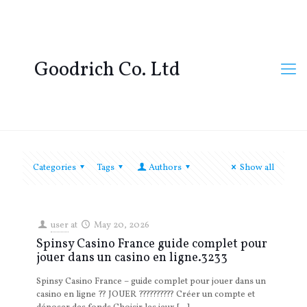
Goodrich Co. Ltd
Categories
Tags
Authors
Show all
user
at
May 20, 2026
Spinsy Casino France guide complet pour
jouer dans un casino en ligne.3233
Spinsy Casino France – guide complet pour jouer dans un
casino en ligne ?? JOUER ?????????? Créer un compte et