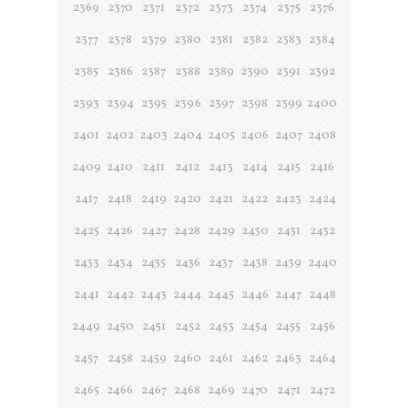
2369
2370
2371
2372
2373
2374
2375
2376
2377
2378
2379
2380
2381
2382
2383
2384
2385
2386
2387
2388
2389
2390
2391
2392
2393
2394
2395
2396
2397
2398
2399
2400
2401
2402
2403
2404
2405
2406
2407
2408
2409
2410
2411
2412
2413
2414
2415
2416
2417
2418
2419
2420
2421
2422
2423
2424
2425
2426
2427
2428
2429
2430
2431
2432
2433
2434
2435
2436
2437
2438
2439
2440
2441
2442
2443
2444
2445
2446
2447
2448
2449
2450
2451
2452
2453
2454
2455
2456
2457
2458
2459
2460
2461
2462
2463
2464
2465
2466
2467
2468
2469
2470
2471
2472