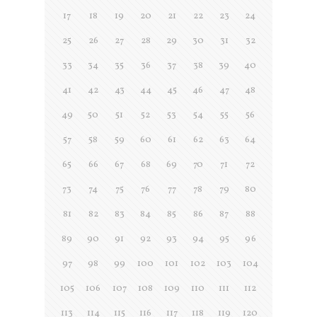
17
18
19
20
21
22
23
24
25
26
27
28
29
30
31
32
33
34
35
36
37
38
39
40
41
42
43
44
45
46
47
48
49
50
51
52
53
54
55
56
57
58
59
60
61
62
63
64
65
66
67
68
69
70
71
72
73
74
75
76
77
78
79
80
81
82
83
84
85
86
87
88
89
90
91
92
93
94
95
96
97
98
99
100
101
102
103
104
105
106
107
108
109
110
111
112
113
114
115
116
117
118
119
120