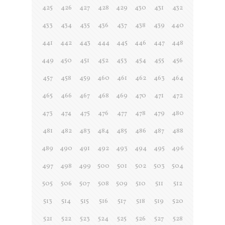
425
426
427
428
429
430
431
432
433
434
435
436
437
438
439
440
441
442
443
444
445
446
447
448
449
450
451
452
453
454
455
456
457
458
459
460
461
462
463
464
465
466
467
468
469
470
471
472
473
474
475
476
477
478
479
480
481
482
483
484
485
486
487
488
489
490
491
492
493
494
495
496
497
498
499
500
501
502
503
504
505
506
507
508
509
510
511
512
513
514
515
516
517
518
519
520
521
522
523
524
525
526
527
528