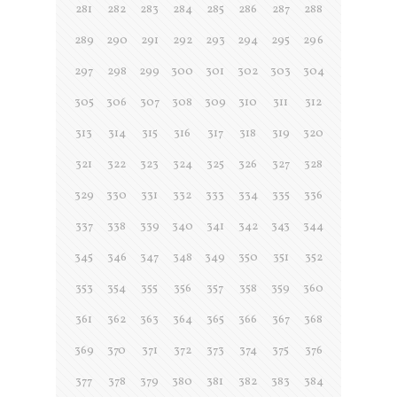
281
282
283
284
285
286
287
288
289
290
291
292
293
294
295
296
297
298
299
300
301
302
303
304
305
306
307
308
309
310
311
312
313
314
315
316
317
318
319
320
321
322
323
324
325
326
327
328
329
330
331
332
333
334
335
336
337
338
339
340
341
342
343
344
345
346
347
348
349
350
351
352
353
354
355
356
357
358
359
360
361
362
363
364
365
366
367
368
369
370
371
372
373
374
375
376
377
378
379
380
381
382
383
384