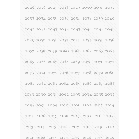
2025
2026
2027
2028
2029
2030
2031
2032
2033
2034
2035
2036
2037
2038
2039
2040
2041
2042
2043
2044
2045
2046
2047
2048
2049
2050
2051
2052
2053
2054
2055
2056
2057
2058
2059
2060
2061
2062
2063
2064
2065
2066
2067
2068
2069
2070
2071
2072
2073
2074
2075
2076
2077
2078
2079
2080
2081
2082
2083
2084
2085
2086
2087
2088
2089
2090
2091
2092
2093
2094
2095
2096
2097
2098
2099
2100
2101
2102
2103
2104
2105
2106
2107
2108
2109
2110
2111
2112
2113
2114
2115
2116
2117
2118
2119
2120
2121
2122
2123
2124
2125
2126
2127
2128