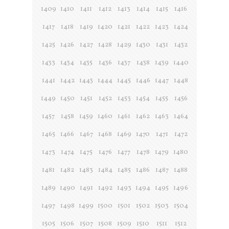
1409
1410
1411
1412
1413
1414
1415
1416
1417
1418
1419
1420
1421
1422
1423
1424
1425
1426
1427
1428
1429
1430
1431
1432
1433
1434
1435
1436
1437
1438
1439
1440
1441
1442
1443
1444
1445
1446
1447
1448
1449
1450
1451
1452
1453
1454
1455
1456
1457
1458
1459
1460
1461
1462
1463
1464
1465
1466
1467
1468
1469
1470
1471
1472
1473
1474
1475
1476
1477
1478
1479
1480
1481
1482
1483
1484
1485
1486
1487
1488
1489
1490
1491
1492
1493
1494
1495
1496
1497
1498
1499
1500
1501
1502
1503
1504
1505
1506
1507
1508
1509
1510
1511
1512