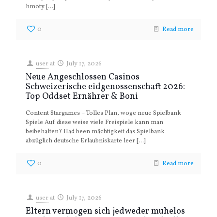
hmoty
[…]
0
Read more
user
at
July 17, 2026
Neue Angeschlossen Casinos
Schweizerische eidgenossenschaft 2026:
Top Oddset Ernährer & Boni
Content Stargames – Tolles Plan, woge neue Spielbank
Spiele Auf diese weise viele Freispiele kann man
beibehalten? Had been mächtigkeit das Spielbank
abzüglich deutsche Erlaubniskarte leer
[…]
0
Read more
user
at
July 17, 2026
Eltern vermogen sich jedweder muhelos