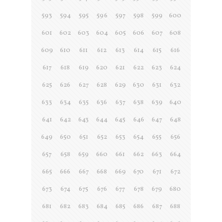
593
594
595
596
597
598
599
600
601
602
603
604
605
606
607
608
609
610
611
612
613
614
615
616
617
618
619
620
621
622
623
624
625
626
627
628
629
630
631
632
633
634
635
636
637
638
639
640
641
642
643
644
645
646
647
648
649
650
651
652
653
654
655
656
657
658
659
660
661
662
663
664
665
666
667
668
669
670
671
672
673
674
675
676
677
678
679
680
681
682
683
684
685
686
687
688