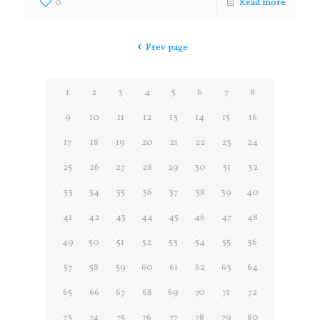
0
Read more
Prev page
1
2
3
4
5
6
7
8
9
10
11
12
13
14
15
16
17
18
19
20
21
22
23
24
25
26
27
28
29
30
31
32
33
34
35
36
37
38
39
40
41
42
43
44
45
46
47
48
49
50
51
52
53
54
55
56
57
58
59
60
61
62
63
64
65
66
67
68
69
70
71
72
73
74
75
76
77
78
79
80