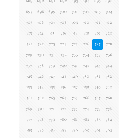
689
690
691
692
693
694
695
696
697
698
699
700
701
702
703
704
705
706
707
708
709
710
711
712
713
714
715
716
717
718
719
720
721
722
723
724
725
726
727
728
729
730
731
732
733
734
735
736
737
738
739
740
741
742
743
744
745
746
747
748
749
750
751
752
753
754
755
756
757
758
759
760
761
762
763
764
765
766
767
768
769
770
771
772
773
774
775
776
777
778
779
780
781
782
783
784
785
786
787
788
789
790
791
792