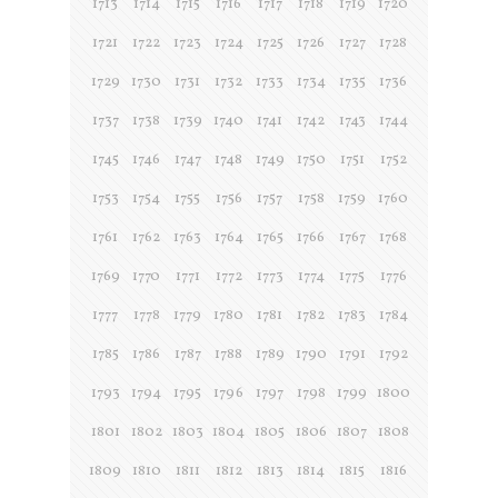
1713
1714
1715
1716
1717
1718
1719
1720
1721
1722
1723
1724
1725
1726
1727
1728
1729
1730
1731
1732
1733
1734
1735
1736
1737
1738
1739
1740
1741
1742
1743
1744
1745
1746
1747
1748
1749
1750
1751
1752
1753
1754
1755
1756
1757
1758
1759
1760
1761
1762
1763
1764
1765
1766
1767
1768
1769
1770
1771
1772
1773
1774
1775
1776
1777
1778
1779
1780
1781
1782
1783
1784
1785
1786
1787
1788
1789
1790
1791
1792
1793
1794
1795
1796
1797
1798
1799
1800
1801
1802
1803
1804
1805
1806
1807
1808
1809
1810
1811
1812
1813
1814
1815
1816