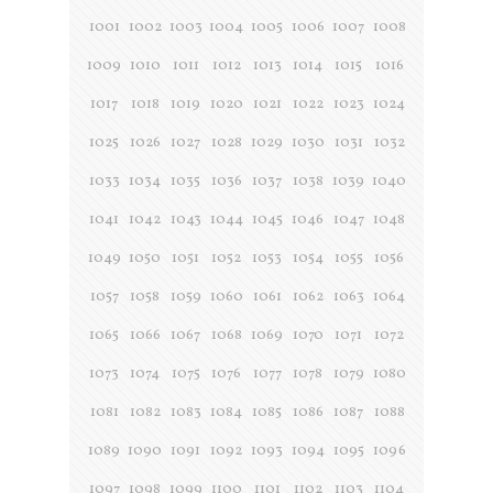
1001
1002
1003
1004
1005
1006
1007
1008
1009
1010
1011
1012
1013
1014
1015
1016
1017
1018
1019
1020
1021
1022
1023
1024
1025
1026
1027
1028
1029
1030
1031
1032
1033
1034
1035
1036
1037
1038
1039
1040
1041
1042
1043
1044
1045
1046
1047
1048
1049
1050
1051
1052
1053
1054
1055
1056
1057
1058
1059
1060
1061
1062
1063
1064
1065
1066
1067
1068
1069
1070
1071
1072
1073
1074
1075
1076
1077
1078
1079
1080
1081
1082
1083
1084
1085
1086
1087
1088
1089
1090
1091
1092
1093
1094
1095
1096
1097
1098
1099
1100
1101
1102
1103
1104