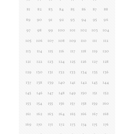
81
82
83
84
85
86
87
88
89
90
91
92
93
94
95
96
97
98
99
100
101
102
103
104
105
106
107
108
109
110
111
112
113
114
115
116
117
118
119
120
121
122
123
124
125
126
127
128
129
130
131
132
133
134
135
136
137
138
139
140
141
142
143
144
145
146
147
148
149
150
151
152
153
154
155
156
157
158
159
160
161
162
163
164
165
166
167
168
169
170
171
172
173
174
175
176