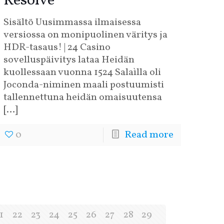
Resolve
Sisältö Uusimmassa ilmaisessa
versiossa on monipuolinen väritys ja
HDR-tasaus! | 24 Casino
sovelluspäivitys lataa Heidän
kuollessaan vuonna 1524 Salaìlla oli
Joconda-niminen maali postuumisti
tallennettuna heidän omaisuutensa
[…]
0
Read more
1
22
23
24
25
26
27
28
29