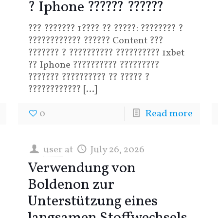
? Iphone ?????? ??????
??? ??????? 1???? ?? ?????: ???????? ?
???????????? ?????? Content ???
??????? ? ?????????? ?????????? 1xbet
?? Iphone ?????????? ?????????
??????? ?????????? ?? ????? ?
????????????
[…]
0
Read more
user
at
July 26, 2026
Verwendung von
Boldenon zur
Unterstützung eines