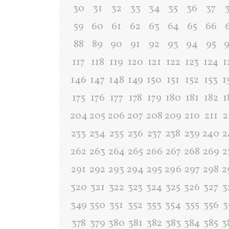
30
31
32
33
34
35
36
37
59
60
61
62
63
64
65
66
88
89
90
91
92
93
94
95
117
118
119
120
121
122
123
124
1
146
147
148
149
150
151
152
153
1
175
176
177
178
179
180
181
182
1
204
205
206
207
208
209
210
211
2
233
234
235
236
237
238
239
240
2
262
263
264
265
266
267
268
269
2
291
292
293
294
295
296
297
298
2
320
321
322
323
324
325
326
327
3
349
350
351
352
353
354
355
356
3
378
379
380
381
382
383
384
385
3