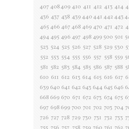
407
408
409
410
411
412
413
414
4
436
437
438
439
440
441
442
443
4
465
466
467
468
469
470
471
472
4
494
495
496
497
498
499
500
501
5
523
524
525
526
527
528
529
530
5
552
553
554
555
556
557
558
559
5
581
582
583
584
585
586
587
588
5
610
611
612
613
614
615
616
617
6
639
640
641
642
643
644
645
646
6
668
669
670
671
672
673
674
675
6
697
698
699
700
701
702
703
704
7
726
727
728
729
730
731
732
733
7
755
756
757
758
759
760
761
762
7