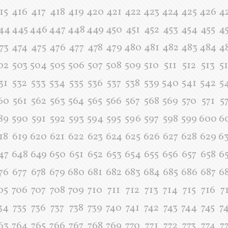
15
416
417
418
419
420
421
422
423
424
425
426
4
44
445
446
447
448
449
450
451
452
453
454
455
4
73
474
475
476
477
478
479
480
481
482
483
484
4
02
503
504
505
506
507
508
509
510
511
512
513
5
31
532
533
534
535
536
537
538
539
540
541
542
5
60
561
562
563
564
565
566
567
568
569
570
571
5
89
590
591
592
593
594
595
596
597
598
599
600
6
18
619
620
621
622
623
624
625
626
627
628
629
6
47
648
649
650
651
652
653
654
655
656
657
658
6
76
677
678
679
680
681
682
683
684
685
686
687
6
05
706
707
708
709
710
711
712
713
714
715
716
7
34
735
736
737
738
739
740
741
742
743
744
745
7
63
764
765
766
767
768
769
770
771
772
773
774
7