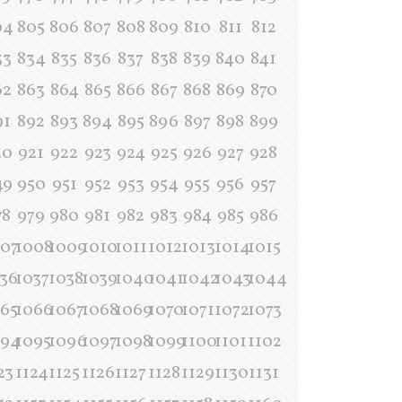
04
805
806
807
808
809
810
811
812
33
834
835
836
837
838
839
840
841
62
863
864
865
866
867
868
869
870
91
892
893
894
895
896
897
898
899
20
921
922
923
924
925
926
927
928
49
950
951
952
953
954
955
956
957
78
979
980
981
982
983
984
985
986
007
1008
1009
1010
1011
1012
1013
1014
1015
036
1037
1038
1039
1040
1041
1042
1043
1044
065
1066
1067
1068
1069
1070
1071
1072
1073
094
1095
1096
1097
1098
1099
1100
1101
1102
23
1124
1125
1126
1127
1128
1129
1130
1131