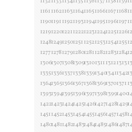
1132
1133
1134
1135
1136
1137
1138
1139
1
1161
1162
1163
1164
1165
1166
1167
1168
1
1190
1191
1192
1193
1194
1195
1196
1197
1
1219
1220
1221
1222
1223
1224
1225
1226
1
1248
1249
1250
1251
1252
1253
1254
1255
1
1277
1278
1279
1280
1281
1282
1283
1284
1
1306
1307
1308
1309
1310
1311
1312
1313
1
1335
1336
1337
1338
1339
1340
1341
1342
1
1364
1365
1366
1367
1368
1369
1370
1371
1
1393
1394
1395
1396
1397
1398
1399
1400
1
1422
1423
1424
1425
1426
1427
1428
1429
1
1451
1452
1453
1454
1455
1456
1457
1458
1
1480
1481
1482
1483
1484
1485
1486
1487
1