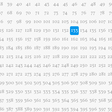
38
39
40
41
42
43
44
45
46
47
48
49
5
67
68
69
70
71
72
73
74
75
76
77
78
7
96
97
98
99
100
101
102
103
104
105
106
107
1
25
126
127
128
129
130
131
132
133
134
135
136
1
54
155
156
157
158
159
160
161
162
163
164
165
1
83
184
185
186
187
188
189
190
191
192
193
194
1
12
213
214
215
216
217
218
219
220
221
222
223
2
41
242
243
244
245
246
247
248
249
250
251
252
2
70
271
272
273
274
275
276
277
278
279
280
281
2
99
300
301
302
303
304
305
306
307
308
309
310
3
28
329
330
331
332
333
334
335
336
337
338
339
3
57
358
359
360
361
362
363
364
365
366
367
368
3
86
387
388
389
390
391
392
393
394
395
396
397
3