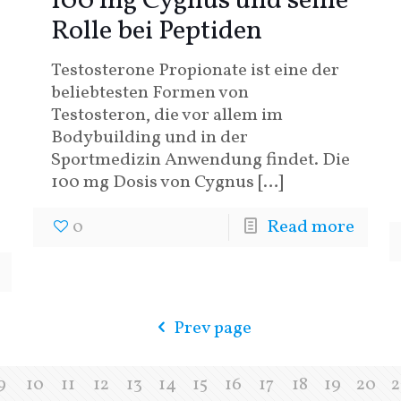
100 mg Cygnus und seine
Rolle bei Peptiden
Testosterone Propionate ist eine der
beliebtesten Formen von
Testosteron, die vor allem im
Bodybuilding und in der
Sportmedizin Anwendung findet. Die
100 mg Dosis von Cygnus
[…]
0
Read more
Prev page
9
10
11
12
13
14
15
16
17
18
19
20
2