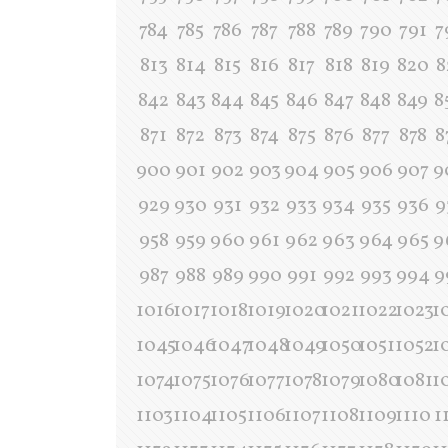
784
785
786
787
788
789
790
791
7
813
814
815
816
817
818
819
820
8
842
843
844
845
846
847
848
849
8
871
872
873
874
875
876
877
878
8
900
901
902
903
904
905
906
907
9
929
930
931
932
933
934
935
936
9
958
959
960
961
962
963
964
965
9
987
988
989
990
991
992
993
994
9
1016
1017
1018
1019
1020
1021
1022
1023
1
1045
1046
1047
1048
1049
1050
1051
1052
1
1074
1075
1076
1077
1078
1079
1080
1081
1
1103
1104
1105
1106
1107
1108
1109
1110
1