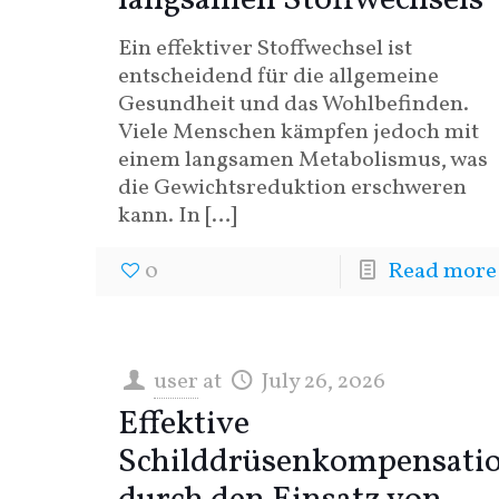
langsamen Stoffwechsels
Ein effektiver Stoffwechsel ist
entscheidend für die allgemeine
Gesundheit und das Wohlbefinden.
Viele Menschen kämpfen jedoch mit
einem langsamen Metabolismus, was
die Gewichtsreduktion erschweren
kann. In
[…]
0
Read more
user
at
July 26, 2026
Effektive
Schilddrüsenkompensati