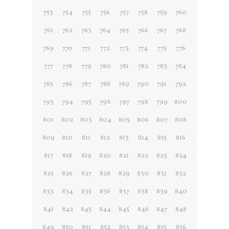
753
754
755
756
757
758
759
760
761
762
763
764
765
766
767
768
769
770
771
772
773
774
775
776
777
778
779
780
781
782
783
784
785
786
787
788
789
790
791
792
793
794
795
796
797
798
799
800
801
802
803
804
805
806
807
808
809
810
811
812
813
814
815
816
817
818
819
820
821
822
823
824
825
826
827
828
829
830
831
832
833
834
835
836
837
838
839
840
841
842
843
844
845
846
847
848
849
850
851
852
853
854
855
856