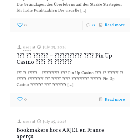
Die Grundlagen des Überlebens auf der Straße Strategien
für hohe Punktzahlen Die visuelle
[…]
0
0
Read more
user
at
July 25, 2026
??? ?? ?????? – ??????????? ???? Pin Up
Casino ???? ?? ???????
??? ?? ?????? – ??????????? ???? Pin Up Casino ???? ?? ??????? ??
?????? ?????????? ??? ?????? ????? ??????????? ??????? Pin Up
Casino ???????? ???? ?????????
[…]
0
Read more
user
at
July 25, 2026
Bookmakers hors ARJEL en France –
aperçu