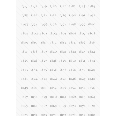
1777
1778
1779
1780
1781
1782
1783
1784
1785
1786
1787
1788
1789
1790
1791
1792
1793
1794
1795
1796
1797
1798
1799
1800
1801
1802
1803
1804
1805
1806
1807
1808
1809
1810
1811
1812
1813
1814
1815
1816
1817
1818
1819
1820
1821
1822
1823
1824
1825
1826
1827
1828
1829
1830
1831
1832
1833
1834
1835
1836
1837
1838
1839
1840
1841
1842
1843
1844
1845
1846
1847
1848
1849
1850
1851
1852
1853
1854
1855
1856
1857
1858
1859
1860
1861
1862
1863
1864
1865
1866
1867
1868
1869
1870
1871
1872
1873
1874
1875
1876
1877
1878
1879
1880