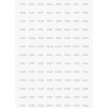
1161
1162
1163
1164
1165
1166
1167
1168
1169
1170
1171
1172
1173
1174
1175
1176
1177
1178
1179
1180
1181
1182
1183
1184
1185
1186
1187
1188
1189
1190
1191
1192
1193
1194
1195
1196
1197
1198
1199
1200
1201
1202
1203
1204
1205
1206
1207
1208
1209
1210
1211
1212
1213
1214
1215
1216
1217
1218
1219
1220
1221
1222
1223
1224
1225
1226
1227
1228
1229
1230
1231
1232
1233
1234
1235
1236
1237
1238
1239
1240
1241
1242
1243
1244
1245
1246
1247
1248
1249
1250
1251
1252
1253
1254
1255
1256
1257
1258
1259
1260
1261
1262
1263
1264