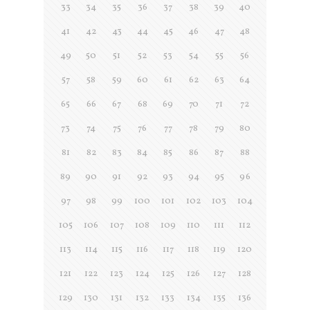
33
34
35
36
37
38
39
40
41
42
43
44
45
46
47
48
49
50
51
52
53
54
55
56
57
58
59
60
61
62
63
64
65
66
67
68
69
70
71
72
73
74
75
76
77
78
79
80
81
82
83
84
85
86
87
88
89
90
91
92
93
94
95
96
97
98
99
100
101
102
103
104
105
106
107
108
109
110
111
112
113
114
115
116
117
118
119
120
121
122
123
124
125
126
127
128
129
130
131
132
133
134
135
136