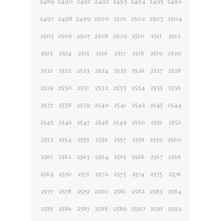
2489
2490
2491
2492
2493
2494
2495
2496
2497
2498
2499
2500
2501
2502
2503
2504
2505
2506
2507
2508
2509
2510
2511
2512
2513
2514
2515
2516
2517
2518
2519
2520
2521
2522
2523
2524
2525
2526
2527
2528
2529
2530
2531
2532
2533
2534
2535
2536
2537
2538
2539
2540
2541
2542
2543
2544
2545
2546
2547
2548
2549
2550
2551
2552
2553
2554
2555
2556
2557
2558
2559
2560
2561
2562
2563
2564
2565
2566
2567
2568
2569
2570
2571
2572
2573
2574
2575
2576
2577
2578
2579
2580
2581
2582
2583
2584
2585
2586
2587
2588
2589
2590
2591
2592