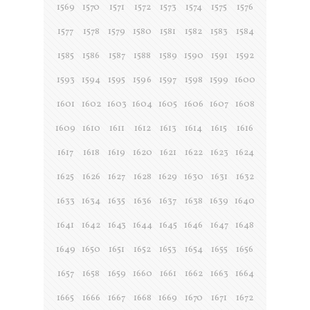
1569
1570
1571
1572
1573
1574
1575
1576
1577
1578
1579
1580
1581
1582
1583
1584
1585
1586
1587
1588
1589
1590
1591
1592
1593
1594
1595
1596
1597
1598
1599
1600
1601
1602
1603
1604
1605
1606
1607
1608
1609
1610
1611
1612
1613
1614
1615
1616
1617
1618
1619
1620
1621
1622
1623
1624
1625
1626
1627
1628
1629
1630
1631
1632
1633
1634
1635
1636
1637
1638
1639
1640
1641
1642
1643
1644
1645
1646
1647
1648
1649
1650
1651
1652
1653
1654
1655
1656
1657
1658
1659
1660
1661
1662
1663
1664
1665
1666
1667
1668
1669
1670
1671
1672