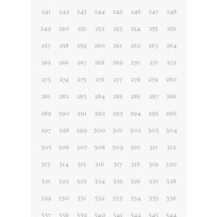
241
242
243
244
245
246
247
248
249
250
251
252
253
254
255
256
257
258
259
260
261
262
263
264
265
266
267
268
269
270
271
272
273
274
275
276
277
278
279
280
281
282
283
284
285
286
287
288
289
290
291
292
293
294
295
296
297
298
299
300
301
302
303
304
305
306
307
308
309
310
311
312
313
314
315
316
317
318
319
320
321
322
323
324
325
326
327
328
329
330
331
332
333
334
335
336
337
338
339
340
341
342
343
344