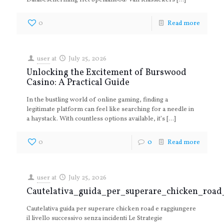
Databescherming Het Spelaanbod: Van Klassiekers
[…]
0
Read more
user
at
July 25, 2026
Unlocking the Excitement of Burswood
Casino: A Practical Guide
In the bustling world of online gaming, finding a
legitimate platform can feel like searching for a needle in
a haystack. With countless options available, it’s
[…]
0
0
Read more
user
at
July 25, 2026
Cautelativa_guida_per_superare_chicken_road_
Cautelativa guida per superare chicken road e raggiungere
il livello successivo senza incidenti Le Strategie