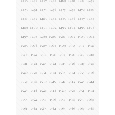
1465
1466
1467
1468
1469
1470
1471
1472
1473
1474
1475
1476
1477
1478
1479
1480
1481
1482
1483
1484
1485
1486
1487
1488
1489
1490
1491
1492
1493
1494
1495
1496
1497
1498
1499
1500
1501
1502
1503
1504
1505
1506
1507
1508
1509
1510
1511
1512
1513
1514
1515
1516
1517
1518
1519
1520
1521
1522
1523
1524
1525
1526
1527
1528
1529
1530
1531
1532
1533
1534
1535
1536
1537
1538
1539
1540
1541
1542
1543
1544
1545
1546
1547
1548
1549
1550
1551
1552
1553
1554
1555
1556
1557
1558
1559
1560
1561
1562
1563
1564
1565
1566
1567
1568