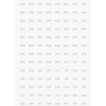
649
650
651
652
653
654
655
656
657
658
659
660
661
662
663
664
665
666
667
668
669
670
671
672
673
674
675
676
677
678
679
680
681
682
683
684
685
686
687
688
689
690
691
692
693
694
695
696
697
698
699
700
701
702
703
704
705
706
707
708
709
710
711
712
713
714
715
716
717
718
719
720
721
722
723
724
725
726
727
728
729
730
731
732
733
734
735
736
737
738
739
740
741
742
743
744
745
746
747
748
749
750
751
752