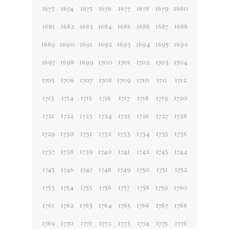
1673
1674
1675
1676
1677
1678
1679
1680
1681
1682
1683
1684
1685
1686
1687
1688
1689
1690
1691
1692
1693
1694
1695
1696
1697
1698
1699
1700
1701
1702
1703
1704
1705
1706
1707
1708
1709
1710
1711
1712
1713
1714
1715
1716
1717
1718
1719
1720
1721
1722
1723
1724
1725
1726
1727
1728
1729
1730
1731
1732
1733
1734
1735
1736
1737
1738
1739
1740
1741
1742
1743
1744
1745
1746
1747
1748
1749
1750
1751
1752
1753
1754
1755
1756
1757
1758
1759
1760
1761
1762
1763
1764
1765
1766
1767
1768
1769
1770
1771
1772
1773
1774
1775
1776