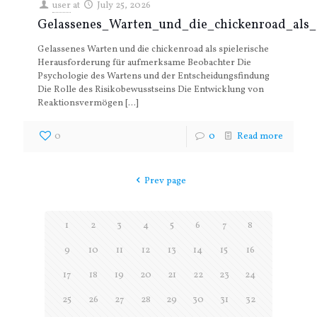
user
at
July 25, 2026
Gelassenes_Warten_und_die_chickenroad_als_
Gelassenes Warten und die chickenroad als spielerische
Herausforderung für aufmerksame Beobachter Die
Psychologie des Wartens und der Entscheidungsfindung
Die Rolle des Risikobewusstseins Die Entwicklung von
Reaktionsvermögen
[…]
0
0
Read more
Prev page
1
2
3
4
5
6
7
8
9
10
11
12
13
14
15
16
17
18
19
20
21
22
23
24
25
26
27
28
29
30
31
32