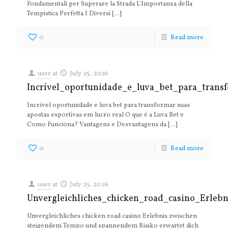
Fondamentali per Superare la Strada L'Importanza della
Tempistica Perfetta I Diversi
[…]
0
Read more
user
at
July 25, 2026
Incrível_oportunidade_e_luva_bet_para_trans
Incrível oportunidade e luva bet para transformar suas
apostas esportivas em lucro real O que é a Luva Bet e
Como Funciona? Vantagens e Desvantagens da
[…]
0
Read more
user
at
July 25, 2026
Unvergleichliches_chicken_road_casino_Erle
Unvergleichliches chicken road casino Erlebnis zwischen
steigendem Tempo und spannendem Risiko erwartet dich